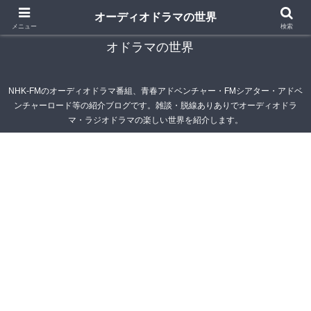
オーディオドラマの世界
青春アドベンチャー雑記帳～オーディオドラマ・ラジ
メニュー
検索
オドラマの世界
NHK-FMのオーディオドラマ番組、青春アドベンチャー・FMシアター・アドベ
ンチャーロード等の紹介ブログです。雑談・脱線ありありでオーディオドラ
マ・ラジオドラマの楽しい世界を紹介します。