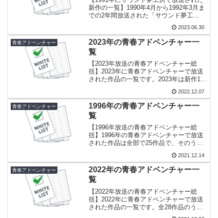
新作の一覧】1990年4月から1992年3月ま
での2年間放送された「サウンド夢工
房」。そのうち1991年に放送された新作
2023.06.30
一覧です。1991年の新作一覧1990年は年
間を通じて番組名が「サウンド夢工
2023年の青春アドベンチャー一
青春アドベンチャー
房」...
覧
【2023年放送の青春アドベンチャー総
括】2023年に青春アドベンチャーで放送
された作品の一覧です。2023年は新作14
作品、再放送13作品と、新作と再放送が
2022.12.07
拮抗した年でした。新作の放送回数が少
なかった新作のうち5作品が全5回の短い
1996年の青春アドベンチャー一
青春アドベンチャー
作品で、...
覧
【1996年放送の青春アドベンチャー総
括】1996年の青春アドベンチャーで放送
された作品は全部で25作品で、そのうち
新作は16作品・157話。その一覧は下表の
2021.12.14
とおりです。1996年の作品一覧№放送日
作品名格付*11/4～1/12 (7回)ロ...
2022年の青春アドベンチャー一
青春アドベンチャー
覧
【2022年放送の青春アドベンチャー総
括】2022年に青春アドベンチャーで放送
された作品の一覧です。全28作品のうち
新作は17作品。全5回の短い作品が6作品