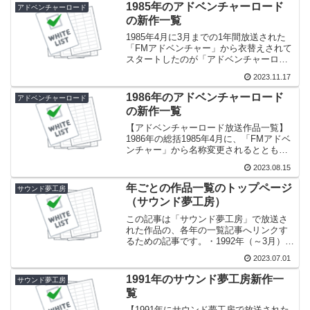
た。またオリジナル脚本作品も比較的多
1985年のアドベンチャーロード
アドベンチャーロード
い年でした。
の新作一覧
1985年4月に3月までの1年間放送された
「FMアドベンチャー」から衣替えされて
スタートしたのが「アドベンチャーロー
ド」です。番組名の変更とともに1回あた
2023.11.17
りの放送時間も10分から15分に延長され
ました。
1986年のアドベンチャーロード
アドベンチャーロード
の新作一覧
【アドベンチャーロード放送作品一覧】
1986年の総括1985年4月に、「FMアドベ
ンチャー」から名称変更されるとともに
10分番組から15分番組に生まれ変わった
2023.08.15
アドベンチャーロード。その2年目であ
り、初めて年間通してアドベンチャーロ
年ごとの作品一覧のトップページ
サウンド夢工房
ードだった...
（サウンド夢工房）
この記事は「サウンド夢工房」で放送さ
れた作品の、各年の一覧記事へリンクす
るための記事です。・1992年（～3月）・
1991年 【未作成】・1990年（4月～）
2023.07.01
1991年のサウンド夢工房新作一
サウンド夢工房
覧
【1991年にサウンド夢工房で放送された