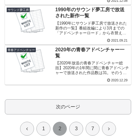
2021.12.08
もあったため新作の放送回数は145回と平
均的ですが、17作品は多めです。スタッ
1990年のサウンド夢工房で放送
サウンド夢工房
フの皆...
された新作一覧
【1990年にサウンド夢工房で放送された
新作の一覧】番組改編により3月までの
「アドベンチャーロード」から衣替え
し、「サウンド夢工房」になった初年度
2021.09.21
（1990年4月～12月）の新作一覧です。
短い期間だが作品数は多い9か月間と短期
2020年の青春アドベンチャー一
青春アドベンチャー
間であるにも関...
覧
【2020年放送の青春アドベンチャー総
括】2020年の1年間に間に青春アドベンチ
ャーで放送された作品数は31。そのうち
新作の数は全14作品・150回でした。新作
2020.12.29
の作品数は2012年以来の少なさですが、
回数では昨年（140回）を上回ります。
コ...
次のページ
前
次
1
2
3
7