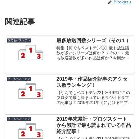
Hirokazu
関連記事
最多放送回数シリーズ（その１）
何でもベストテン
特集【何でもベストテン①】最も放送話
数が多いシリーズは何か？（その１）最
も放送話数が多い作品は何か？今回から
スタートしたこの特集では、青春アドベ
ンチャーに関わる様々なことをランキン
グ形式でまとめてみたいと思います。と
はいえ、私は青春アドベン...
2019年・作品紹介記事のアクセ
何でもベストテン
ス数ランキング！
【なんでもベストテン22】2019年にこの
ブログで最も読まれているラジオドラマ
の記事は？2019年の1年間における当ブロ
グの記事別アクセス数の一覧です。一覧
にしたのはラジオドラマ各作品の紹介記
事だけであり、特集記事は対象外してい
2019年末累計・ブログスタート
何でもベストテン
ます。各作品...
から累計で最も読まれている作品
紹介記事！
【なんでもベストテン23】2019年末累計