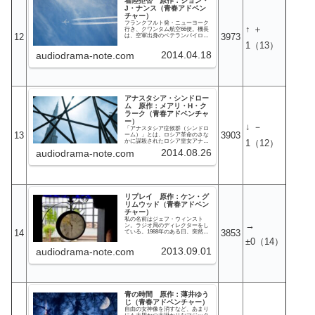
着陸拒否 原作：ジョン・
を生じていく。そうした中、シュ
ペングラーは任務のため、自分自
J・ナンス（青春アドベン
身の過去に決着をつけるためにア
チャー）
イガー北壁へと向かう。
フランクフルト発・ニューヨーク
↑ ＋
行き、クワンタム航空66便。機長
12
3973
は、空軍出身のベテランパイロッ
トであるジェイムズ・ホランド。
1
（13）
副操縦士は、機長を採点する役目
2014.04.18
audiodrama-note.com
のチェックキャプテンでもあるデ
ィック・ロブ。クリスマス前の12
月22日に離陸したその便は、アメ
リカ大使ランカスターというVIPを
乗せていたものの、あくまで普通
のフライトのはずだった。機内で
インフルエンザによる急病人が出
アナスタシア・シンドロー
て、ロンドンのヒースロー空港へ
の緊急着陸を決断せざるを得なく
ム 原作：メアリ・H・ク
なったことさえ、想定の範囲外の
ラーク（青春アドベンチャ
できごとではない。しかし、ヒー
ー）
スロー空港が不可解にも66便の着
↓ －
「アナスタシア症候群（シンドロ
陸を拒否したことにより、事態は
13
3903
ーム）」とは、ロシア革命のさな
もはや通常の出来事とは言えなく
かに謀殺されたロシア皇女アナス
1
（12）
なった。そして迎える急病人の
タシアが、現代の人間に憑依し人
死。それは緊急事態の終わりでは
2014.08.26
audiodrama-note.com
格を乗っ取ったとされた現象であ
なく、始まりに過ぎなかったの
る。アナスタシアシンドロームの
だ。
提唱者である精神科医のパテール
博士は、軽い薬と催眠術で、患者
の過去だけではなく前世をも探る
ことが出来ると発表し、世間から
多くの賞賛と、同じくらい多くの
リプレイ 原作：ケン・グ
非難を得た。ロンドンに滞在する
リムウッド（青春アドベン
歴史小説家のジュディス・チェー
スは幸せの絶頂にあった。仕事で
チャー）
は美貌の女流作家という名声を手
私の名前はジェフ・ウィンスト
にし、プライベートでは内務大臣
→
ン。ラジオ局のディレクターをし
スティーブン・ハレットから求婚
14
3853
ている。1988年のある日、突然胸
されたのだ。しかし、戦災孤児で
が痛くなり倒れた私は、気が付く
±0
（14）
あるジュディスには、自分の出生
と、1988年までの記憶を持ったま
を知りたいという昔からの悩みが
2013.09.01
audiodrama-note.com
ま、大学生であった1963年に戻っ
あった。しかも、最近になって頻
ていた。つまり、精神だけ年月を
繁に、養女になる前の断片的な記
飛び越えて18歳の自分自身の体の
憶が蘇るようになった。大きな爆
中に住み込んだみたいになってし
発音、そして、幼い女の子の泣き
まったのだ。戸惑う私だったが、
声…我慢できなくなったジュディ
元の時代に戻る方法も思いつかな
スは、パテール博士のもとを訪
い。何とかこの状況に適応するよ
れ、催眠療法により過去の記憶を
青の時間 原作：薄井ゆう
うに行動を始めたのだが、これは
探ろうとする。しかし、それこそ
私の何度も繰り返される人生の始
じ（青春アドベンチャー）
がジュディスの身に不思議な記憶
まりに過ぎなかった。
自由の女神像を消すなど、あまり
喪失現象が起きる始まりだったの