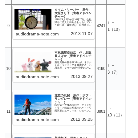
外でも世界は彼を追いつめる。名
家の娘アーデルハイトと恋に落ち
たエリヤーフーはその代償として
タイム・リーパー 原作：
左目と命を失うことになる。そ
う、ユダヤ人・エリヤーフー・ロ
大原まり子（青春アドベン
ートシルトは死んだ。神聖ローマ
チャー）
帝国の継承者マリア・テレジアが
1988年8月2日午後10時17分。会社
出会った男は、ユダヤ人の医者で
↑ ＋
帰りに恋人と待ち合わせをしてい
はなく、エドゥアルト・アンドレ
9
4241
た銀行員・森坂徹は、目白通りの
アス・フォン・オーソヴィルとい
交差点で車にはねられてしまう。
1
（10）
う片目の伯爵。彼女の夫であるロ
徹が病院で目を覚ましたのは8月9
ートリンゲン公フランツの家臣。
2013.11.07
audiodrama-note.com
日。しかし、徹を車ではねた責任
から、一週間も看病していてくれ
たらしい中川春名という女性と話
していても、どうにも会話がかみ
合わない。そして徹は気がつく。
自分が今いるのは8月9日は8月9日
でも、2018年の8月9日であること
不思議屋薬品店 作：北阪
を。そして自分の体の大部分が機
械化されてしまっていることを。
昌人ほか（青春アドベンチ
自分がサイボーグになったことに
ャー）
も、30年もの時間をジャンプでき
新進気鋭の脚本家10人が、オリジ
る強力な超能力者になってしまっ
↓ －
ナルラジオドラマを競作する「不
たことにも、戸惑いを隠せない徹
10
4190
思議屋」シリーズ8作品中の1作で
だが、戸惑ってもいられない事態
す。本ブログでは「不思議屋」シ
3
（7）
が進行し始める。時間のゆがみを
リーズの作品は、「不思議屋料理
ただすことを目的としている「タ
2013.09.27
audiodrama-note.com
店」（2007年）に続き2作品目の紹
イムパトロール」と、この時代で
介です。
超能力者を片っ端から捉えて洗脳
の上、エージェントとして利用し
ている「特殊能力警察」という、2
大勢力が彼の身柄確保に動き始め
たのだ。
北壁の死闘 原作：ボブ・
ラングレー（青春アドベン
チャー）
時は第二次世界大戦中、主人公は
→
イタリア戦線に配属されたドイツ
11
3801
国防軍のエーリッヒ・シュペング
ラー軍曹。彼は戦前はドイツを代
±0
（11）
表するクライマーだったが、ある
2012.09.25
audiodrama-note.com
理由から登山を諦めた男だった。
しかし彼は撤退中に突然本国に呼
び戻され、少尉に特進の上、精鋭
クライマーで構成される特殊攻撃
部隊への配属を命じられる。過酷
な訓練を経て実行に移される特殊
任務。しかし、計画は徐々に狂い