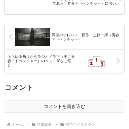
である「青春アドベンチャー」におい
て、原作として採用された数が多い作家
をランキング形式で発表するこのシリー
ズ。前々回（32位タイ・2作品採用作
家）、前回（12位タイ・...
深淵のテレパス 原作：上條一輝（青春
アドベンチャー）
あらゆる角度からラジオドラマ（主に青
春アドベンチャー）のベスト10をご紹
介！
コメント
コメントを書き込む
ホーム
特集記事
何でもベストテン