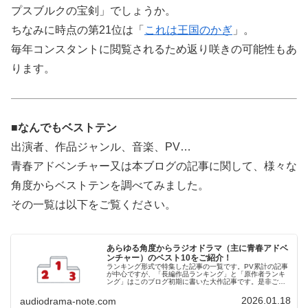
プスブルクの宝剣」でしょうか。
ちなみに時点の第21位は「
これは王国のかぎ
」。
毎年コンスタントに閲覧されるため返り咲きの可能性もあ
ります。
■なんでもベストテン
出演者、作品ジャンル、音楽、PV…
青春アドベンチャー又は本ブログの記事に関して、様々な
角度からベストテンを調べてみました。
その一覧は以下をご覧ください。
あらゆる角度からラジオドラマ（主に青春アドベ
ンチャー）のベスト10をご紹介！
ランキング形式で特集した記事の一覧です。PV累計の記事
が中心ですが、「長編作品ランキング」と「原作者ランキ
ング」はこのブログ初期に書いた大作記事です。是非ご覧
ください。
2026.01.18
audiodrama-note.com