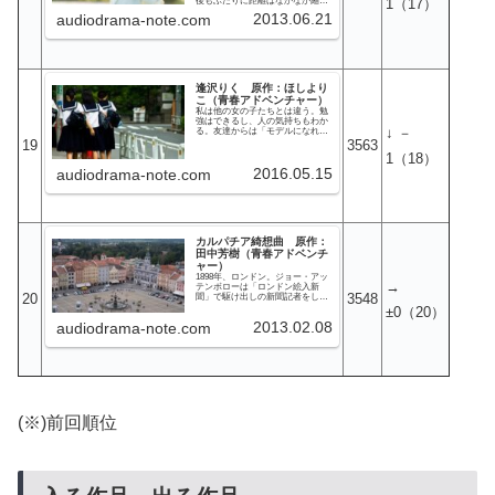
後もふたりに距離はなかなか縮ま
1
（17）
学者ヨハネス・ケプラーに会いに
らない。かれんの弟、丈は積極的
行くことに決めた。神のあり方を
2013.06.21
audiodrama-note.com
に（野次馬的に？）後押ししてく
巡って混乱する地上。しかし、真
れるし、喫茶店・風見鶏のマスタ
理の光があれば世に調和をもたら
ーも温かく見守ってくれている。
すことだってできるはずなのだ。
しかし、相変わらずもどかしいふ
たり。そんな中、勝利は大学生に
なり、新しい人間関係ができはじ
める。新しい先輩、新しい友人
逢沢りく 原作：ほしより
（女性）…ふたりの夏はまだはじ
こ（青春アドベンチャー）
まったばかりだ。
私は他の女の子たちとは違う。勉
強はできるし、人の気持ちもわか
↓ －
る。友達からは「モデルになれば
いい」なんて言われる。他の子た
19
3563
ちより一段高い位置にいるのが当
1（18）
たり前だったし、これからもそう
2016.05.15
だろう。家族だって完璧。社長を
audiodrama-note.com
している素敵なパパと、料理上手
で完璧主義のママ。だから、「あ
の、手のかかる」ママが私に何を
して欲しいかは手に取るようにわ
かるし、パパが会社の女の人と浮
気をしていても別に悲しくはな
い。勘違いしないでほしい。私は
カルパチア綺想曲 原作：
まるで蛇口をひねるかのように涙
田中芳樹（青春アドベンチ
をこぼすことができる。でも、私
ャー）
には「悲しみ」が何だかはさっぱ
1898年、ロンドン。ジョー・アッ
り理解できない。
→
テンボローは「ロンドン絵入新
20
3548
聞」で駆け出しの新聞記者をして
いる17歳の女の子だ。父親の元英
±0
（20）
国下院議員ジェラード・アッテン
2013.02.08
audiodrama-note.com
ボローは、選挙に落選した後、見
聞を広めると称して、ジョーを放
り出して外国に出かけてしまっ
た。ジョーは父親の所業に呆れつ
つも、一流のジャーナリストにな
ることを夢見て、毎日、ゴシップ
記事の取材に駆け回っている。あ
る日、放蕩親父のジェラードが、
突然、女連れで帰国してきた。伊
達と酔狂で生きているような父親
(※)前回順位
に反発するジョー。しかし、続い
てハンガリーの大貴族・ヴルム伯
爵の息子、イオンがジェラードを
尋ねてやってくる。ハンガリー独
立運動の旗手であるヴルム伯爵が
オーストリア・ハンガリー二重帝
国に幽閉されてしまったというの