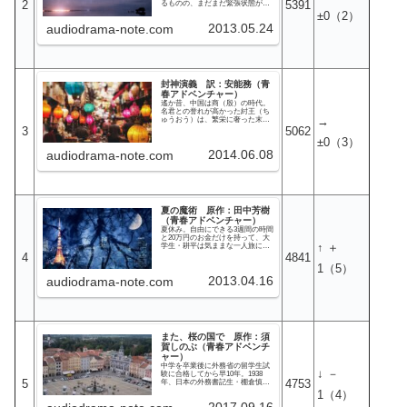
2
5391
るものの、まだまだ緊張状態が続
であるという「時計屋敷」に興味
く西ドイツに、久しぶりの明るい
±0
（2）
を持ち、なぜか鎌倉にあるという
ニュースが舞い込んできた。アメ
時計屋敷を尋ねることになった…
2013.05.24
audiodrama-note.com
リカ合衆国が世界初の有人火星探
査を計画し、イギリス・西ドイツ
などの西側ヨーロッパ諸国からも
パイロットを選ぶという。ドイツ
人の宇宙物理学者フェリックス・
レーマンはこの千載一遇のチャン
スに応募することを決意し、妻子
封神演義 訳：安能務（青
に相談する。応募条件は、宇宙工
学と宇宙物理学をはじめとする諸
春アドベンチャー）
分野に詳しく、若く運動神経も良
遙か昔、中国は商（殷）の時代。
い人間という厳しいもの。しかし
名君との誉れが高かった紂王（ち
楽天家のレーマンは密かに合格す
→
ゅうおう）は、繁栄に奢った末
る自信があり、息子も大賛成して
に、大地母神・女媧の怒りを買っ
3
5062
くれた。妻と娘は心配そうだがそ
てしまう。商王朝の命数は尽きた
±0
（3）
れでもレーマンの意思を尊重して
と判断した天界と仙界では、王朝
くれた。火星探査計画への参加に
2014.06.08
交代期の騒乱に便乗し、かねてか
audiodrama-note.com
向けて動き出したレーマンだが、
ら計画していた仙界及び人界の大
彼は後に驚くべき事実を知ること
掃除を決行することを決意する。
になる。
この計画の実行役に担ぎ出された
のが、崑崙山で修行をしていた道
士の姜子牙（きょう・しが）。仙
界上層部は修行中の姜子牙を強制
的に下山させ、人界の争いに介入
夏の魔術 原作：田中芳樹
させていく。心ならずも仙界の陰
（青春アドベンチャー）
謀の一端を担ぐことになってしま
夏休み。自由にできる3週間の時間
った姜子牙は、それでも混乱と犠
と20万円のお金だけを持って、大
牲を最小限度に食い止めるために
↑ ＋
学生・耕平は気ままな一人旅に出
動き出すのだが…これは、中国史
た。そして辿り着いた地方の無人
4
4841
上最高の軍師「太公望」と呼ばれ
駅で、12歳の家出少女・来夢（ら
1
（5）
る男・姜子牙の物語であり、ま
いむ）と出会う。次の列車を待ち
た、後の世に「殷周革命」として
2013.04.16
わびる耕平と来夢だが、ようやく
audiodrama-note.com
知られることになる、中国史上最
目の前に現れた列車は、観光地で
も有名な王朝交代劇の真相を描く
もない地方の無人駅に停車すると
物語である。
は到底思えない蒸気機関車だっ
た。耕平、来夢を始めとする合計8
人の待合客は、不審に思いつつ、
他に移動の手段がないためやむを
得ずその列車に乗車する。しか
また、桜の国で 原作：須
し、列車はいつしかどことも知れ
賀しのぶ（青春アドベンチ
ない漆黒の暗闇に突入し、不思議
ャー）
なトンネルを通りつつ、無停車
中学を卒業後に外務省の留学生試
で、しかも、あり得ないほど真っ
↓ －
験に合格してから早10年。1938
直ぐにばく進を続ける。また、来
5
4753
年、日本の外務書記生・棚倉慎
夢も夢にうなされたかのような奇
（たなくら・まこと）はベルリン
1
（4）
妙な言動を始める。理解不能な事
からワルシャワへと向かう列車の
態に恐慌に囚われる乗客達。しか
2017.09.16
車上にいた。先の大戦で傷つき、