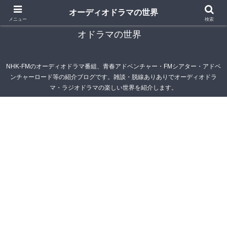
オーディオドラマの世界
青春アドベンチャー雑記帳～オーディオドラマ・ラジ
メニュー
検索
オドラマの世界
NHK-FMのオーディオドラマ番組、青春アドベンチャー・FMシアター・アドベ
ンチャーロード等の紹介ブログです。雑談・脱線ありありでオーディオドラ
マ・ラジオドラマの楽しい世界を紹介します。