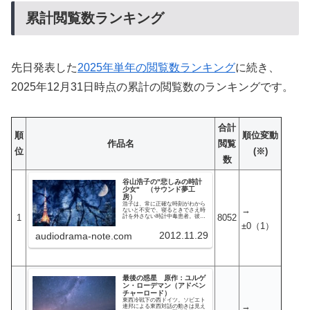
累計閲覧数ランキング
先日発表した
2025年単年の閲覧数ランキング
に続き、
2025年12月31日時点の累計の閲覧数のランキングです。
合計
順
順位変動
作品名
閲覧
位
(※)
数
谷山浩子の"悲しみの時計
少女" （サウンド夢工
房）
浩子は、常に正確な時刻がわから
→
ないと不安で、寝るときでさえ時
1
8052
計を外さない時計中毒患者。彼か
ら別れ話を切り出され、彼の新し
±0
（1）
い彼女に会わせて欲しいとごねた
2012.11.29
audiodrama-note.com
あげく、思い出の喫茶店でふたり
を待ち構えている。そこに浩子の
彼を名乗る男が現れたが、彼は浩
子の知っている彼とは全く違う、
ハンサムだが魚の目をした「魚
男」（さかなおとこ）だった。魚
男に困惑する浩子だが、やがて現
最後の惑星 原作：ユルゲ
れた彼の新しい彼女をみて一層驚
く。彼女は顔が時計の文字盤（ち
ン・ローデマン（アドベン
なみにインデックスはローマ数
チャーロード）
字。ただし針はない。）の「時計
東西冷戦下の西ドイツ。ソビエト
少女」だったのだ。しかし、時計
→
連邦による東西対話の動きは見え
少女と話しているうちに彼女の家