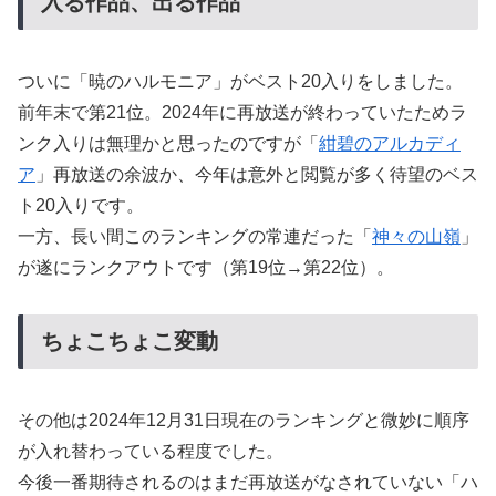
入る作品、出る作品
だ。これがジョーの大冒険の幕開
けであった。
ついに「暁のハルモニア」がベスト20入りをしました。
前年末で第21位。2024年に再放送が終わっていたためラ
ンク入りは無理かと思ったのですが「
紺碧のアルカディ
ア
」再放送の余波か、今年は意外と閲覧が多く待望のベス
ト20入りです。
一方、長い間このランキングの常連だった「
神々の山嶺
」
が遂にランクアウトです（第19位→第22位）。
ちょこちょこ変動
その他は2024年12月31日現在のランキングと微妙に順序
が入れ替わっている程度でした。
今後一番期待されるのはまだ再放送がなされていない「ハ