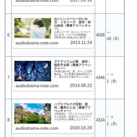
audiodrama-note.com
し、これは一行を待ち受ける恐怖
疲れ果てた欧州。欧州中のすべて
の始まりに過ぎなかった。
の人々が平和を渇望しているはず
だった。しかしこのポーランドを
覆う暗い影は何なのだ。歴史上幾
度も他国に侵略され国土を失って
きたポーランドはまた何かに怯え
おいしいコーヒーのいれ
ているかのようだ。何かとは？そ
れは領土的な野心を隠そうとしな
方 メモリーズ 原作：村
い隣国・ナチスドイツなのか。そ
山由佳（青春アドベンチャ
れとも平和のためなら小国の滅亡
ー）
にすら目をつぶろうという大国の
→
人気シリーズ「おいしいコーヒー
無関心なのか。いくつもの価値観
6
4508
のいれ方」シリーズの総集編。
の間で押しつぶされるポーランド
1997年1月に放送された第1作「キ
±0
（6）
の人々。自身、日本とロシアとい
スまでの距離」から、2003年11月
う二つのアイデンティティの狭間
2013.11.24
audiodrama-note.com
に放送された第7作「坂の途中」ま
に立つ慎は、この踏みにじられ、
での7作品が全10回に再構成されて
引き裂かれた国で何を目にするの
います。実は本作品が放送された
か。
直後に、原作の第1シーズンの最後
にあたる、第8作「優しい秘密」か
ら第10作「夢のあとさき」までの
最後の3作品が放送されました。
アクアリウムの夜 原作：
稲生平太郎（青春アドベン
チャー）
1年前のあの日、僕、ギーこと広田
↑ ＋
義夫は、まだ普通の高校2年生だっ
7
4346
た。思えば引き返すチャンスは何
度もあった。4月のあの日、親友の
1
（8）
高橋と花見にさえ行かなければ…
2014.08.22
audiodrama-note.com
花見の後、“カメラ・オブ・スキュ
ラ”なる怪しげな見世物小屋に入ら
なければ…そこに映し出された奇
妙な階段を探しに水族館に行かな
ければ…そして、あの日、幼なじ
みの涼子があんな話を始めなけれ
ば…今は後悔ばかりだ。しかし、
ハプスブルクの宝剣 原
もう取り戻せない…
作：藤本ひとみ（青春アド
ベンチャー）
1732年6月、フランクフルトのユダ
↑ ＋
ヤ人居住区。医者となってパドヴ
8
4324
ァの大学から帰郷したエリヤーフ
ーを待っていたのは、壁の中に閉
1
（9）
じこもる同胞・ユダヤ人からの非
2020.03.20
audiodrama-note.com
難の視線だった。非ユダヤ人との
融和を願って翻訳したドイツ語訳
の律法（ユダヤ教の聖典）がラビ
の逆鱗に触れたのだ。そして壁の