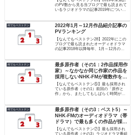
のPV数から見る当ブログで最も読まれて
いるラジオドラマの記事2019年について
も単年のPV数ランキングに加えて、2019
年末累計のPV数ランキングを紹介します
（ラジオドラマ紹介記事）。ご覧くださ
2022年1月～12月作品紹介記事の
何でもベストテン
い。...
PVランキング
【なんでもベストテン28】2022年にこの
ブログで最も読まれたオーディオドラマ
の記事2018年以降毎年、1月～12月の記
事ごとのPVランキング（オーディオドラ
マを紹介している記事のみ）を発表して
います。2022年も終わりましたので2022
最多原作者（その1：2作品採用作
何でもベストテン
年...
家）～なかなか同じ作家の作品を
採用しないNHK-FMが複数作をオ
ーディオドラマ化した小説家など
【なんでもベストテン⑤】最も採用され
ている原作者（その1）前回の「原作と
作」から、またしてもしばらく時間が空
いてしまいました。久しぶりの何でもベ
ストテンです。今回は青春アドベンチャ
ーの原作者について調べてみたいと思い
最多原作者（その3：ベスト5）～
何でもベストテン
ます。原作作品のみのラン...
NHK-FMのオーディオドラマ（帯
ドラマ）で最も多くの作品が採用
された作家さんはだれか？
【なんでもベストテン⑦】最も採用され
ている原作者（その3）ラジオドラマ番組