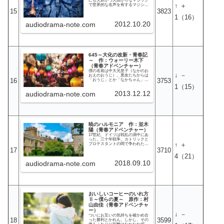
にも大胆かつ大掛かりなマジック
だ。
↑ ＋
で世界的な名声を有するマジシャ
ン「ブルー」。今回の仕事はブル
15
3823
ーを日本に呼ぶことだが、フリー
1
（16）
の興行師である主人公にも上手く
2012.10.20
いく自信が全くない。というのも
audiodrama-note.com
ブルーの正体は誰も知らないの
だ。しかし、途方にくれている主
人公の下になぜかブルー側から招
待状が届く。ブルーの正体は誰な
のか。ブルーはなぜ主人公に特別
な好意を見せるのか。ブルーが富
士山麓で行うという10万人を消滅
645～大化の改新・青春記
させるマジックの目的は何なの
～ 作：ウォーリー木下
か。
（青春アドベンチャー）
僕の名前は中大兄皇子（なかのお
↓ －
おえのおうじ）。悪友たちからは
16
3753
「おうじ」とか「なかちゃん」と
か呼ばれている。今日、西暦645年
1
（15）
6月12日、僕ら5人の悪ガキグルー
2013.12.12
audiodrama-note.com
プは、ある大きなことを実行に移
そうとしている。チェンジ・ザ・
ワールド！政権を握る蘇我入鹿を
暗殺してクーデターを起こすの
だ！しかし、自分で言うのも何だ
が、僕らって何となく頼りない。
暗殺のリハーサルをしてみたもの
暁のハルモニア 作：並木
の、みんな、どこか真剣味に欠け
ている気がする。これで無事にク
陽（青春アドベンチャー）
ーデターは成功するのだろうか。
17世紀、ドイツは戦乱の渦中にあ
った。三十年戦争。カトリックと
↑ ＋
プロテスタントの間で争われた最
後にして最大の宗教戦争により、
17
3710
国土は荒廃、住民たちは塗炭の苦
4（21）
しみを味わっていた。後世から見
2018.09.10
れば「暗黒の中世」は終わりを告
audiodrama-note.com
げつつある時代。しかし、イタリ
アでガリレオ・ガリレイが「それ
でも地球は動く」と呟かざるを得
なかった時代でもある。いわんや
ドイツにはまだ近代文明の曙光も
さしていない…ように見える。し
かし、そんな時代でも新しい学問
おいしいコーヒーのいれ方
を求め歩みを止めない青年がい
Ⅱ～僕らの夏～ 原作：村
た。彼の名はヨアヒム・ハインツ
山由佳（青春アドベンチャ
ェル。若き天文学者であるヨアヒ
ー）
ムは戦乱で大学を焼け出され、行
↓ －
ついにお互いの気持ちを確かめ合
くところがない。しかし、これ幸
18
3599
った勝利とかれん。しかし、その
いと、予てから憧れていた大天文