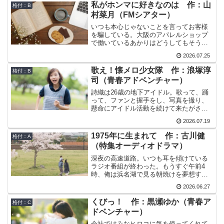
ことも忘れ始めた。施設の職員によれば
私がホンマに好きなのは 作：山
格付：B
人は認知症になると一番幸せ時代だった
村菜月（FMシアター）
時代に戻ることが多いという。母は1974
年、父と出会った頃に戻っているよう
いつも本心じゃないことを言ってお客様
だ。
を騙している。大阪のアパレルショップ
で働いているあかりはどうしてもそう思
ってしまう。店長は「憧れている人物像
2026.07.25
になったつもりで生活すれば自信も付く
し、販売にも説得力が出てくる」という
歌え！懐メロ少女隊 作：浪塚淳
格付：B
けれど、自分が好きでもないことをやっ
司（青春アドベンチャー）
てまでキラキラした女性を目指さないと
いけないのだろうか。そんなある日、あ
詩織は26歳の地下アイドル。歌って、踊
かりは、学生時代からの友人である萌子
って、ファンと握手をし、写真を撮り、
から渡されたドラマCDから聞こえてくる
懸命にアイドル活動を続けて来たがさす
声に一目ぼれならぬ、一声ぼれをしてし
がに限界を迎えた。事務所が示した選択
2026.07.19
まう。その声の持ち主は前園祐二という
肢は2つ。ひとつは、卒業（＝クビ）。も
声優さんらしい。
うひとつは、事務所が始めた新事業であ
1975年に生まれて 作：古川健
格付：A
る介護事業に移ること。ただし、施設で
（特集オーディオドラマ）
お年寄りを相手に懐メロを歌う、介護施
設専門のアイドル、カイドルになれとい
深夜の高速道路。いつも耳を傾けている
うのだが…
ラジオ番組が終わった。もうすぐ午前4
時、俺は浜名湖で見る朝焼けを夢想す
る。お金では苦労しどおしの人生だった
2026.06.27
が、朝焼けを見ると疲れが吹き飛んでし
まう。俺の王様の時間だ。でも最近、娘
くびっ！ 作：黒瀬ゆか（青春ア
格付：C
の美緒のことを考えると心に影が差す。
ドベンチャー）
苦労して大学に入れたのに就職活動をせ
ずにボランティアに本腰を入れたいとい
会社ではみなヒロコに気を使ってくれて