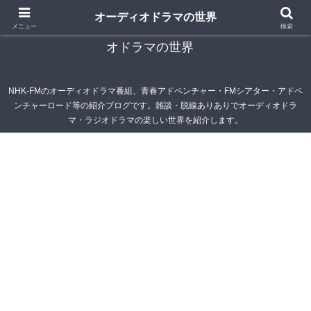
オーディオドラマの世界
青春アドベンチャー雑記帳～オーディオドラマ・ラジ
メニュー
検索
オドラマの世界
NHK-FMのオーディオドラマ番組、青春アドベンチャー・FMシアター・アドベ
ンチャーロード等の紹介ブログです。雑談・脱線ありありでオーディオドラ
マ・ラジオドラマの楽しい世界を紹介します。