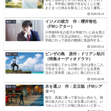
うのだから。娘にはお金で苦労して欲し
いる。半年前に病気で夫をなくした後、
くないのに。
まとまった休みを取ることもなく健気に
働き続けているから。しかしやはりヒロ
2026.06.14
コの心の中にはぽっかりと大きな穴が開
いていた。それを忘れるため、夫の思い
イジメの彼方 作：櫻井智也
格付：A
出の地を巡る温泉旅行に週末ごとに行っ
（FMシアター）
ていたのだが…今週は急な台風で行けな
くなってしまった。どうしよう…考えた
小学校6年生の息子が学校でいじめを受け
末に思い出したのは生前、夫と行った大
たと聞いて広太は決めた。やはり自分が
手町にある平将門の首塚。あそこから今
学校に行って担任の教師に直談判するし
からでも行くことができる。
かない。一晩、妻と二人で話しあったが
2026.06.11
妻はどうしたらよいかわからないとい
う。そして、息子は親に介入して欲しく
ピンザの島 原作：ドリアン助川
格付：AA
ないようだ。しかし、高校生の頃にイジ
（特集オーディオドラマ）
メの被害者だった自分なら息子の気持ち
を代弁できると思うのだ。
父が自殺してから10年、涼介は母と二人
で生きてきた。その母が亡くなる直前、
涼介に安布里（あぶり）島に行けと言っ
た。その島に行けば希望を失わない人に
2026.06.06
会える、と。父と母、そしてその「希望
を失わない人」はどういった関係だった
水を運ぶ 作：足立聡（FMシア
格付：A
のだろうか。3人は昔、チーズ作りを志し
ター）
ていたらしいのだが。
毎日、高速に乗って富士山へ向かう。病
床の友人のところに水を運ぶためだ。い
つかふたりでこの地に住みたいと言っ
た。しかし別れた今、それは叶わない。