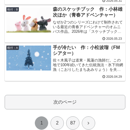
2026.05.31
いや、そもそも彼にもう時間は残されて
いない。それでも私は水を運ぶ。彼の恋
森のスケッチブック 作：小林雄
格付：B
人はそれをどう思っているのだろうか。
次ほか（青春アドベンチャー）
なぜか2つのシリーズにわけて制作されて
いる最近の青春アドベンチャーのオムニ
バス作品。2026年は「スケッチブックシ
リーズ」の年らしく、2026年2作品目のス
2026.05.23
ケッチブックとして制作されたのがこの
「森のスケッチブック」です。スケッチ
手が冷たい 作：小松波瑠（FM
格付：A
ブックシリーズは「ソラ」とか「風」と
シアター）
か「雨」とか「雪」とか頭上にあるもの
をテーマとしているイメージがあったの
佐々木風子は道東・風蓮の漁師だ。この
ですが、本作品は「森」ですので、そん
地で100年続いてきた伝統漁法・氷下待網
なルールはないのかもしれません。
漁（こおりしたまちあみりょう）を夫と
ふたりで続けてきた。しかし夫が他界し
2026.04.29
た今、ひとりではとても続けることがで
きない。そもそもこんな厳しい漁、どう
して続けないといけないのだろう。娘が
手をつないでくれないほど冷たい手にな
ってまで。ああ、それにしても手が憎
次のページ
い。この冷たい手が憎い。
次
1
2
87