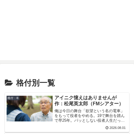
格付別一覧
アイニク憶えはありませんが
格付：B
作：松尾英太郎（FMシアター）
俺は今日の舞台「欲望という名の電車」
をもって役者をやめる。19で舞台を踏ん
で早25年。パッとしない役者人生だった
けど、やめるのには理由がある。母が認
2026.08.01
知症になったのだ。そして母は遂に俺の