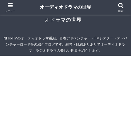
オーディオドラマの世界
青春アドベンチャー雑記帳～オーディオドラマ・ラジ
メニュー
検索
オドラマの世界
NHK-FMのオーディオドラマ番組、青春アドベンチャー・FMシアター・アドベ
ンチャーロード等の紹介ブログです。雑談・脱線ありありでオーディオドラ
マ・ラジオドラマの楽しい世界を紹介します。