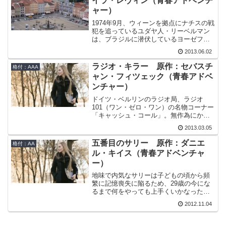
イラ・レヴィン（青春アドベンチ
意し、精神科医アリシアのもとを訪れ
緊急事態の終わりではなく、始まりに過
ャー）
る。しかし、治療を始めた直後に彼の身
ぎなかったのだ。
辺で不審な出来事が起こり始める。彼は
1974年9月、ウィーンを拠点にナチスの戦
命を狙われ始めたようなのだ。母親が殺
犯を追っているユダヤ人・リーベルマン
された、30年前のあの夜。連合国軍の大
は、ブラジルに潜伏しているヨーゼフ・
空襲を受けていたベルリンで本当は何が
メンゲレの居場所を見つけたという情報
起きていたのか。そして、それはなぜ今
2013.06.02
を得る。ヨーゼフ・メンゲレ。ナチスの
でも隠されなければならないのか。
人種理論の強烈な信奉者で、アウシュビ
ラジオ・キラー 原作：セバスチ
格付：AAA
ッツ強制収容所で多くの人体事件を繰り
ャン・フィツェック（青春アドベ
返し「白い悪魔」と呼ばれた男。もしも
ンチャー）
逮捕できれば大きな成果だが、その類の
胡散臭い情報が入ることはよくあること
ドイツ・ベルリンのラジオ局、ラジオ
で、すぐには信じられない。しかも情報
101（ワン・ゼロ・ワン）の名物コーナー
提供者によれば彼は「ヨーロッパとアメ
「キャッシュ・コール」。無作為にかけ
リカの各地で暮らしている96人の65歳の
られた電話を取ったリスナーが予め放送
男性」を殺害する計画を立てているとい
2013.03.05
されたパスワードを答えられれば現金が
う。俄には信じがたい話であったが、そ
もらえるという人気のコーナーだ。しか
五番目のサリー 原作：ダニエ
の情報が突如、信憑性を増す事態が発生
格付：AA
し、スタジオ見学に来た松葉杖の男が、
する。情報提供者が、リーベルマンと電
ル・キイス（青春アドベンチャ
番組中に突然人質を取りラジオ101に立て
話で話している最中に何事かのトラブル
ー）
こもってしまったことにより番組は一変
に巻き込まれ、そのまま消息を絶ってし
してしまう。犯人は番組を乗っ取り、彼
地味で内気なサリーは子どもの頃から頻
まったのだ。何かが始まろうとしてい
自身のルールにより「キャッシュ・コー
繁に記憶喪失に陥るため、29歳の今にな
る。リーベルマンは事件の全容を把握す
ル」を再開したのだ。「ハロー、ベルリ
るまで何をやっても上手くいかなった。
るために動き始める。
ン。もし電話を受けたあなたがパスワー
実はサリーの心の中には、デリー、ノ
ド以外のことを言ってしまったら僕はこ
2012.11.04
ラ、ベラ、ジンクスの4人の人格がおり、
のスタジオにいる誰かを射殺します。101
サリーが精神的に耐えられない状況に陥
をお聞きの皆様に最悪の悪夢をお届けし
るたびに、彼らがサリーに代わって事態