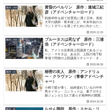
統領を乗せているという意味でも失敗の
できないフライトである。センチュリー
黄昏のベルリン 原作：連城三紀
格付：AA
航空はこの101便の運航に、同社切っての
彦（アドベンチャーロード）
ベテランパイロットであるビーミッシュ
機長を始めとする3人の機長資格を持つパ
戦後40年を経て好景気に湧く日本。美術
イロットと練達の航空機関士を配し万全
大学の講師・青木雄二が、年末年始のカ
の体制を敷いた。しかし、機関士のタッ
ウントダウンを過ごすために向かったホ
ド・エリオットにはふたつの懸念事項が
テルで待っていたのは、懇意の女子学生
2015.12.15
あった。ひとつは、貨物室に積まれた靴
ではなく、エルザという見知らぬ外国人
箱くらいの200個の箱。積み込みの手筈が
女性だった。外国人に間違えられる容姿
ブルータスは死なず 原作：三浦
格付：AA
如何にも不自然だった。そして、もう一
を持った日本人の男と、日本人と遜色な
浩（アドベンチャーロード）
つは、DC-10に3基搭載されているエンジ
い日本語を話すドイツ女との出会い。女
ンのうちの1基である第3エンジンの調
は男に謎めいた言葉を伝える。「私はあ
私、アメリカ合衆国上院議員であるジョ
子。「第3エンジンは慢性的に温度上昇の
なたを必要としている」「貴方の描いた
ージ・マキタは、ある日、上院の地下駐
傾向にあり。燃料制御装置を交換。試運
『ひなげし』という絵に描かれている女
車場で同僚の上院議員リチャード・オコ
転の結果はOK」直前の整備状況を示す航
性とそっくりの女性が描かれている絵を
ンネルから呼び止められた。オコンネル
空日誌にはこのように書かれていたのだ
2015.06.30
知っている」やがて男の前に現れ始める
は次期大統領選挙に出馬が噂されている
が…
ネオナチの影。ふたりの出逢いは一体、
有力議員だ。彼は言う。「私のランニン
秘密の友人 原作：アンドリュ
格付：A
何の始まりなのか。
グパートナーになって欲しい。はっきり
ー・クラヴァン（青春アドベンチ
言おう。私が大統領で君が副大統領だ。
ャー）
私と一緒にナショナルチケットを買わな
いか？」彼は、この日系人ジョージ・マ
小柄で髪が薄く、始終疲れているの中年
キタに副大統領候補になって欲しいとい
男ネイサン・コンラッドは、妻アガサと
うのか。初めて上院議員になったときに
娘ジェシカと3人で暮らす精神科の開業医
感じた戦慄が、再び私の身体を駆け抜け
である。ある日、彼は、友人の精神科医
た。自分は副大統領になっても、いやそ
2014.10.24
サクスの押しの強さに負けて、殺人容疑
れ以上になってもおかしくない人間なの
者の娘・エリザベスを診察することにな
らせん階段 原作：エセル・リ
だ。そう、合衆国の歴史には副大統領か
格付：B