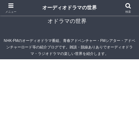
オーディオドラマの世界
青春アドベンチャー雑記帳～オーディオドラマ・ラジ
メニュー
検索
オドラマの世界
NHK-FMのオーディオドラマ番組、青春アドベンチャー・FMシアター・アドベ
ンチャーロード等の紹介ブログです。雑談・脱線ありありでオーディオドラ
マ・ラジオドラマの楽しい世界を紹介します。