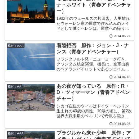
る。エリザベスは信じられないほどの怪
ら大統領になった人間も大勢いるのだか
ナ・ホワイト（青春アドベンチャ
力で男を殺したのだという。しかし、実
ら…
ー）
際に会ってみたエリザベスは、緑色の
瞳、黄金の髪、そして白い肌を持つ、ま
1902年のウェールズの片田舎。人里離れ
るで天使のように美しい女性であった。
たウォーレン家の屋敷で住み込みのメイ
そして、診察を始めたネイサンに対して
ドとして働くヘレンは、屋敷への帰り
エリザベスは「殺人を犯したのは自分で
道、林の中に不審な人物がいるのを目撃
はなく自分にしか見えない『秘密の友
2014.06.27
する。折しも、このウェールズとイング
人』だ。」と告白する。多重人格か、そ
ランドの国境付近では若い女性の連続殺
着陸拒否 原作：ジョン・J・ナ
れとも命令型の幻聴かと考えたネイサン
格付：AAA
人事件が起きていた。あの人物は連続殺
だったが、事態は思いもよらぬ展開を見
ンス（青春アドベンチャー）
人事件の犯人なのではないか。不安に襲
せ、彼の家族をも巻き込む事件へと発展
われる中、ヘレンは屋敷に住む人々とと
フランクフルト発・ニューヨーク行き、
していくのだった。
もに屋敷に閉じ込められることになる。
クワンタム航空66便。機長は、空軍出身
のベテランパイロットであるジェイム
ズ・ホランド。副操縦士は、機長を採点
2014.04.18
する役目のチェックキャプテンでもある
ディック・ロブ。クリスマス前の12月22
あの夜が知っている 原作：R・
格付：AA
日に離陸したその便は、アメリカ大使ラ
D・ツィマーマン（青春アドベン
ンカスターというVIPを乗せていたもの
チャー）
の、あくまで普通のフライトのはずだっ
た。機内でインフルエンザによる急病人
シカゴ在住のウィルはドイツ・ベルリン
が出て、ロンドンのヒースロー空港への
生まれの40歳の男性。10歳の頃に、第2次
緊急着陸を決断せざるを得なくなったこ
世界大戦末期のベルリンで母親を殺され
とさえ、想定の範囲外のできごとではな
たのだが、その前後の記憶が曖昧で、母
い。しかし、ヒースロー空港が不可解に
2014.03.25
親を殺した犯人を覚えていないことに長
も66便の着陸を拒否したことにより、事
年苦しんできた。ある時、ウィルは催眠
ブラジルから来た少年 原作：ア
態はもはや通常の出来事とは言えなくな
格付：AAA
療法で過去の記憶を呼び覚ますことを決
った。そして迎える急病人の死。それは