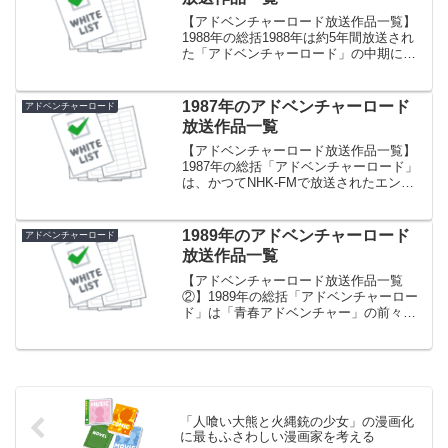
【アドベンチャーロード放送作品一覧】
1988年の総括1988年は約5年間放送され
た「アドベンチャーロード」の中期に当
たります。混沌とした作品チョイスその
ため、1987年ごろから始まるライト路線
が進展し「少女探偵に明日はない」、
1987年のアドベンチャーロード
アドベンチャーロード
「ハートでジャ...
放送作品一覧
【アドベンチャーロード放送作品一覧】
1987年の総括「アドベンチャーロード」
は、かつてNHK-FMで放送されたエンタ
ーテイメント・ラジオドラマ番組で、
1985年から1990年までの約5年間放送さ
れました。そのため、1987年はアドベン
1989年のアドベンチャーロード
アドベンチャーロード
チャー...
放送作品一覧
【アドベンチャーロード放送作品一覧
②】1989年の総括「アドベンチャーロー
ド」は「青春アドベンチャー」の前々身
番組で、1985年から1990年まで放送され
ました。もともと、さらに前身の「FMア
ドベンチャー」の流れを継いで、ハード
な作風の作品...
「人喰い大熊と火縄銃の少女」の漫画化
に最もふさわしい漫画家を考える