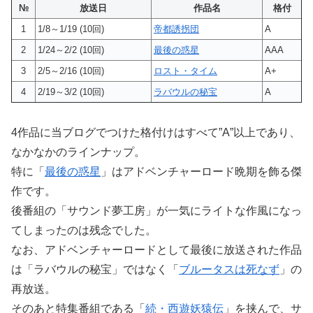
№
放送日
作品名
格付
1
1/8～1/19
(10回)
帝都誘拐団
A
2
1/24～2/2
(10回)
最後の惑星
AAA
3
2/5～2/16
(10回)
ロスト・タイム
A+
4
2/19～3/2
(10回)
ラバウルの秘宝
A
4作品に当ブログでつけた格付けはすべて”A”以上であり、
なかなかのラインナップ。
特に「
最後の惑星
」はアドベンチャーロード晩期を飾る傑
作です。
後番組の「サウンド夢工房」が一気にライトな作風になっ
てしまったのは残念でした。
なお、アドベンチャーロードとして最後に放送された作品
は「ラバウルの秘宝」ではなく「
ブルータスは死なず
」の
再放送。
そのあと特集番組である「
続・西遊妖猿伝
」を挟んで、サ