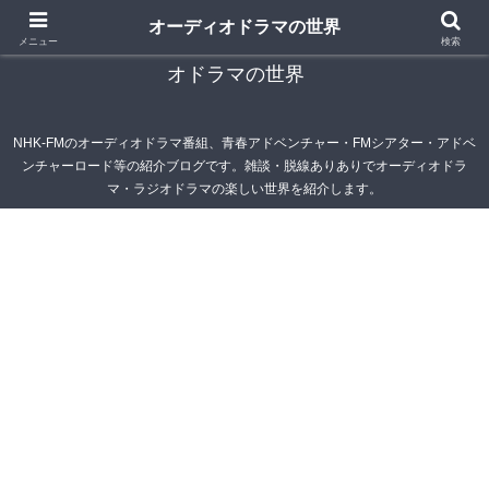
オーディオドラマの世界
青春アドベンチャー雑記帳～オーディオドラマ・ラジ
メニュー
検索
オドラマの世界
NHK-FMのオーディオドラマ番組、青春アドベンチャー・FMシアター・アドベ
ンチャーロード等の紹介ブログです。雑談・脱線ありありでオーディオドラ
マ・ラジオドラマの楽しい世界を紹介します。