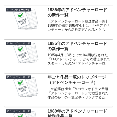
1986年のアドベンチャーロード
アドベンチャーロード
の新作一覧
【アドベンチャーロード放送作品一覧】
1986年の総括1985年4月に、「FMアドベ
ンチャー」から名称変更されるとともに
10分番組から15分番組に生まれ変わった
アドベンチャーロード。その2年目であ
り、初めて年間通してアドベンチャーロ
1985年のアドベンチャーロード
アドベンチャーロード
ードだった...
の新作一覧
1985年4月に3月までの1年間放送された
「FMアドベンチャー」から衣替えされて
スタートしたのが「アドベンチャーロー
ド」です。番組名の変更とともに1回あた
りの放送時間も10分から15分に延長され
ました。
年ごと作品一覧のトップページ
アドベンチャーロード
（アドベンチャーロード）
この記事はNHK-FMのラジオドラマ番組
「アドベンチャーロード」で放送された
作品の各年の一覧記事へリンクするため
の記事です。
1988年のアドベンチャーロード
アドベンチャーロード
放送作品一覧