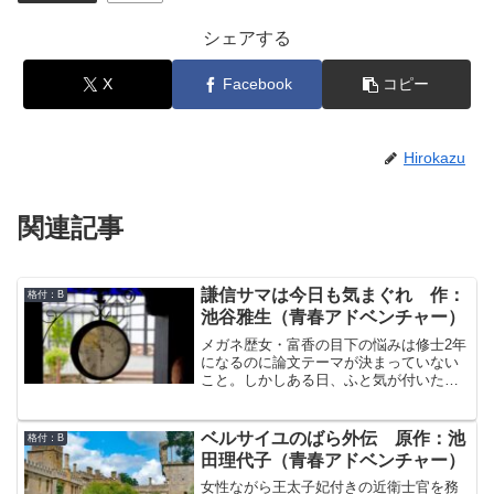
シェアする
X
Facebook
コピー
Hirokazu
関連記事
謙信サマは今日も気まぐれ 作：
格付：B
池谷雅生（青春アドベンチャー）
メガネ歴女・富香の目下の悩みは修士2年
になるのに論文テーマが決まっていない
こと。しかしある日、ふと気が付いたら
戦国時代の女性・お松の中に意識だけタ
イムリープしていた。しかもおまつは富
香の推しの武将・上杉謙信の侍女だとい
ベルサイユのばら外伝 原作：池
格付：B
う。おまつを通して謙信に質問をするチ
田理代子（青春アドベンチャー）
ャンスを得る富香だが。話し出したら止
まらなくなることがある…？寝なくても
女性ながら王太子妃付きの近衛士官を務