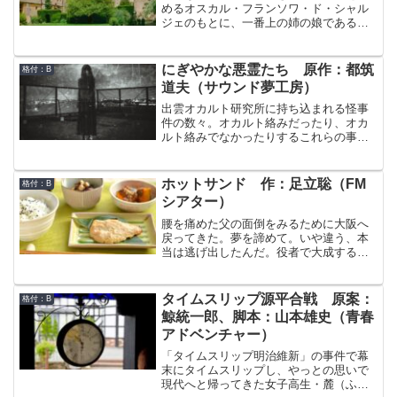
元気に起き続けていられる…？急に興奮
めるオスカル・フランソワ・ド・シャル
が収まらなくて怒りっぽくなったり根拠
ジェのもとに、一番上の姉の娘である
がないのに自信に満ち溢れることがあ
ル・ルーが行儀見習いにやってきた。し
る…？これは！論文のきっかけをつかん
かし、この少女、男勝りと言われたオス
だかもしれない！
カルが驚くほどの、お転婆。洞察力が鋭
にぎやかな悪霊たち 原作：都筑
格付：B
くて行動力があり、小生意気ですばしっ
道夫（サウンド夢工房）
こいが、幼稚で泣き虫。この少女が巻き
起こす様々な事件のせいで、オスカル
出雲オカルト研究所に持ち込まれる怪事
も、彼女の従卒のアンドレも右往左往。
件の数々。オカルト絡みだったり、オカ
はてさて、次はどんな事件が起こります
ルト絡みでなかったりするこれらの事件
ことやら。
を、所長の出雲耕平、出雲の協力者で雑
誌記者・鶴来（つるき）、そしてビルの1
階にある喫茶店のバイトの由香里。この3
ホットサンド 作：足立聡（FM
格付：B
人が快刀乱麻に解決する…のか？
シアター）
腰を痛めた父の面倒をみるために大阪へ
戻ってきた。夢を諦めて。いや違う、本
当は逃げ出したんだ。役者で大成する見
込みがなかったから。ホットサンド専門
店も特になにか夢があって始めたわけで
はない。父がやっていた弁当屋の設備が
タイムスリップ源平合戦 原案：
格付：B
あったから、特別な技術がいらないか
鯨統一郎、脚本：山本雄史（青春
ら、近くに病院があって出前の需要が見
アドベンチャー）
込めるから。その程度の理由だ。そんな
ホットサンド屋に、ある日、高校生の少
「タイムスリップ明治維新」の事件で幕
女が飛び込んた。「私、ホットサンド大
末にタイムスリップし、やっとの思いで
好きなんです！いつかホットサンドに囲
現代へと帰ってきた女子高生・麓（ふも
まれて生活したいってずっと思ってまし