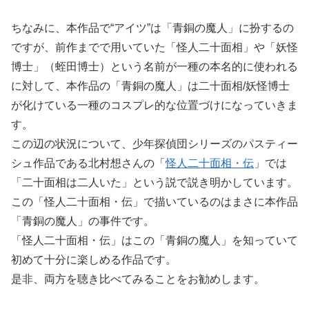
ちなみに、本作品で“アイツ”は「青銅の魔人」に扮するの
ですが、前作までで用いていた「怪人二十面相」や「妖怪
博士」（蛭田博士）という名前が一種の本名的に使われる
に対して、本作品の「青銅の魔人」は二十面相/妖怪博士
が化けている一種のコスプレ的な位置づけになっていきま
す。
この辺の状況について、少年探偵団シリーズのパスティー
シュ作品である北村想さんの「
怪人二十面相・伝
」では
「二十面相は二人いた」という説で説き明かしています。
この「怪人二十面相・伝」で描いているのはまさに本作品
「青銅の魔人」の事件です。
「怪人二十面相・伝」はこの「青銅の魔人」を知っていて
初めて十分に楽しめる作品です。
是非、両方を聴き比べてみることをお勧めします。