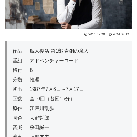
2014.07.29
2024.02.12
作品 ： 魔人復活 第1部 青銅の魔人
番組 ： アドベンチャーロード
格付 ： B
分類 ： 推理
初出 ： 1987年7月6日～7月17日
回数 ： 全10回（各回15分）
原作 ： 江戸川乱歩
脚色 ： 大野哲郎
音楽 ： 桜田誠一
演出 ： 上野友夫