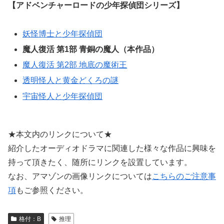
【アドベンチャーロードの少年探偵団シリーズ】
妖怪博士と少年探偵団
魔人復活 第1部 青銅の魔人（本作品）
魔人復活 第2部 地底の魔術王
透明怪人と黄金どくろの謎
宇宙怪人と少年探偵団
★本文内のリンクについて★
紹介したオーディオドラマに関連した様々な作品に興味を
持って頂きたく、随所にリンクを設置しています。
なお、アマゾンの画像リンクについては
こちらのご注意事
項
もご参照ください。
格付：B
推理