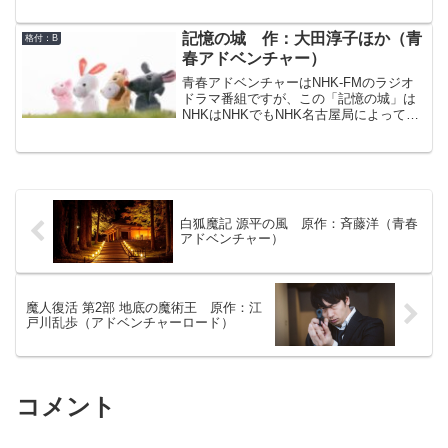
と）うらら。年齢・体型も元の女子高生
た！もうずっとずっと思ってました！働
に戻って再び高校生活を謳歌していた
かせてもらえませんか？何でもやりま
が、デートで訪れた鎌倉の由比ヶ浜で携
記憶の城 作：大田淳子ほか（青
格付：B
す！バイト代とかいらないんで！」
帯カラオケを熱唱しているときに再び過
春アドベンチャー）
去へとタイムスリップしてしまう。今
回、目覚めた時代は平安末期、源平争乱
青春アドベンチャーはNHK-FMのラジオ
の時代。今度もやはり何者かの手によっ
ドラマ番組ですが、この「記憶の城」は
て歴史が改変されており、源義経が挙兵
NHKはNHKでもNHK名古屋局によって制
していないなど微妙におかしい歴史にな
作された作品です。青春アドベンチャー
っている。うららは、今回も出会った25
では例年2月ごろを中心に名古屋局の制作
世紀人の剣崎薔薇之介（けんざき・ばら
作品が放送されることが多いのですが、
のすけ）や時間捜査官の石松とともに、
1996年放送の「新・夢十夜」以降しばら
歴史を正しい道に戻して、元の時代に帰
くの間は、10人の脚本家がオリジナルス
るための奮闘を始めるのだが…
トーリーを1本ずつ担当する「十人作家シ
白狐魔記 源平の風 原作：斉藤洋（青春
リーズ」（ネットにおける通称として名
アドベンチャー）
古屋脚本家競作シリーズ）が放送されて
いました。本作品「記憶の城」はその第2
弾であった作品です。
魔人復活 第2部 地底の魔術王 原作：江
戸川乱歩（アドベンチャーロード）
コメント