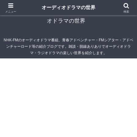
オーディオドラマの世界
青春アドベンチャー雑記帳～オーディオドラマ・ラジ
メニュー
検索
オドラマの世界
NHK-FMのオーディオドラマ番組、青春アドベンチャー・FMシアター・アドベ
ンチャーロード等の紹介ブログです。雑談・脱線ありありでオーディオドラ
マ・ラジオドラマの楽しい世界を紹介します。