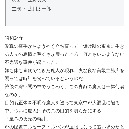
主演 ： 広川太一郎
昭和24年。
敗戦の痛手からようやく立ち直って、焼け跡の東京に生き
る人々の表情に明るさが戻ったころ、何ともいいようない
不思議な事件が起こった。
顔も体も青銅でできた魔人が現れ、夜な夜な高級宝飾店を
襲っては時計を食べているというのだ。
戦後の深い闇の中でうごめく、この青銅の魔人は一体何者
なのか。
目的も正体を不明な魔人を巡って東京中が大混乱に陥る
中、ついに魔人はその真の目的を明らかにする。
「皇帝の夜光の時計」
かの怪盗アルセーヌ・ルパンが血眼になって追い求めたと