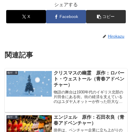
シェアする
X
Facebook
コピー
Hirokazu
関連記事
クリスマスの幽霊 原作：ロバー
格付：B
ト・ウェストール（青春アドベン
チャー）
物語の舞台は1930年代のイギリス北部の
片田舎にある街。街の経済を支えている
のはユダヤ人オットーが作った巨大な化
学工場、そして、少年の父はその工場で
働く職長だった。少年にとって、工場は
大人たちだけが入ることを許される謎の
エンジェル 原作：石田衣良（青
格付：B
世界。だから、父は「魔法の王国にいる
春アドベンチャー）
油まみれの魔法使い」だし、オットーは
「死後も工場の中を彷徨う伝説の怪物」
掛井は、ベンチャー企業に立ち上がりの