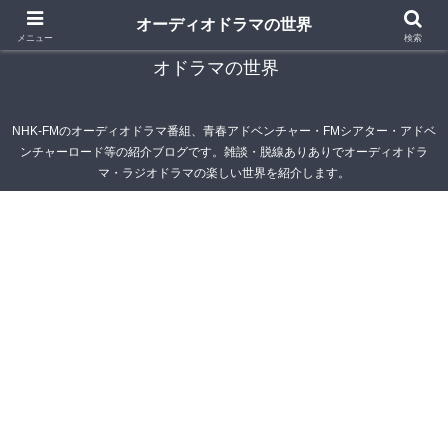
オーディオドラマの世界
青春アドベンチャー雑記帳～オーディオドラマ・ラジ
メニュー
検索
オドラマの世界
NHK-FMのオーディオドラマ番組、青春アドベンチャー・FMシアター・アドベ
ンチャーロード等の紹介ブログです。雑談・脱線ありありでオーディオドラ
マ・ラジオドラマの楽しい世界を紹介します。