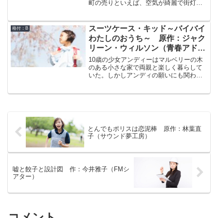
うばば）という老女と七仙姑という若い
町の売りといえば、空気が綺麗で街灯も
女性達、そして二郎という少年と出会
少なく、夜空が美しいことくらい。そこ
う。
で、町の青年クラブは、都会から観光客
を招き流星の観測会を企画した。イベン
スーツケース・キッド～バイバイ
格付：B
トというのもおこがましい小規模な観測
わたしのおうち～ 原作：ジャク
会。しかも折からの天候不良でろくに流
リーン・ウィルソン（青春アドベ
星も見れやしない。がっかりする一同だ
ンチャー）
が、突如、雰囲気を一変させる出来事が
10歳の少女アンディーはマルベリーの木
起こる。夜空に未確認飛行物体（UFO）
のある小さな家で両親と楽しく暮らして
が現れたのだ。観測会は一転して大盛り
いた。しかしアンディの願いにも関わら
上がりで終わった。調子に乗った青年ク
ず両親は離婚することになってしまい、
ラブの面々はオカルトをネタに町おこし
しかも二人ともそれぞれ離婚後すぐに新
を企み始める。「日本の四次元地帯、駒
しいパートナーとその子供達と暮らし始
木野！」これだ！しかし大丈夫なのか、
めてしまった。父親も母親もアンディー
もともと駒木野町ではUFOとかオカルト
は自分が引き取ると言って譲らないが、
とかそんな話は聞いたこともなかったの
アンディーの希望はあくまで両親と3人
だが…
とんでもポリスは恋泥棒 原作：林葉直
で、あのマルベリーの木のある家に住む
子（サウンド夢工房）
こと。自らの希望を聞かれたアンディー
が悩んだ末にだした結論は、母親が暮ら
す家と父親が暮らす家を1週間ごとに往復
するというものだった。こうして、ふた
つの家で、悩みながらも明るく生きるア
嘘と餃子と設計図 作：今井雅子（FMシ
アター）
ンディの新しい生活が始まった。
コメント