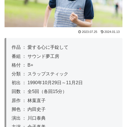
2023.07.25
2024.01.13
作品 ： 愛する心に手錠して
番組 ： サウンド夢工房
格付 ： B+
分類 ： スラップスティック
初出 ： 1990年10月29日～11月2日
回数 ： 全5回（各回15分）
原作 ： 林葉直子
脚色 ： 内田史子
演出 ： 川口泰典
主演 ： 金子真美