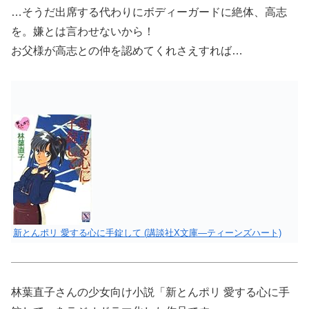
…そうだ出席する代わりにボディーガードに絶体、高志
を。嫌とは言わせないから！
お父様が高志との仲を認めてくれさえすれば…
新とんポリ 愛する心に手錠して (講談社X文庫―ティーンズハート)
林葉直子さんの少女向け小説「新とんポリ 愛する心に手