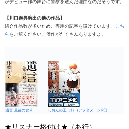
がデビュー作の舞台に警察を選んだ理由なのだそうです。
【川口泰典演出の他の作品】
紹介作品数が多いため、専用の記事を設けています。
こち
ら
をご覧ください。傑作がたくさんありますよ。
遺言 最後の食卓
しおんの王（1） (アフタヌーンKC)