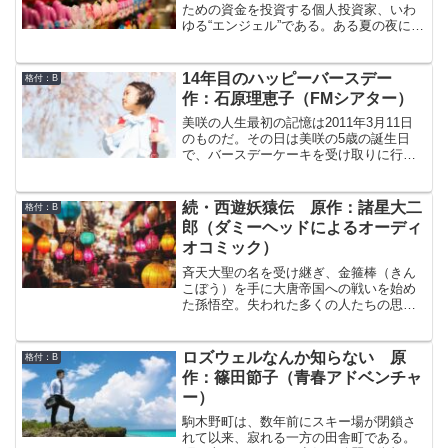
だった。ある年のクリスマス。少年は、
ための資金を投資する個人投資家、いわ
父のために工場へ忘れ物を届けに行くこ
ゆる“エンジェル”である。ある夏の夜に、
とになった。それは単なるお使いではな
掛井はふと気がつくと、自分が深い山中
い。少年にとってワクワクドキドキの冒
にいることに気がつく。しかも、目の前
険の始まりだった。
で二人のヤクザが埋めている死体は、自
14年目のハッピーバースデー
格付：B
分の死体だ。掛井は、自分が“エンジェ
作：石原理恵子（FMシアター）
ル”ならぬ、“ゴースト”（＝幽霊）になっ
てしまったことを知り驚愕する。しか
美咲の人生最初の記憶は2011年3月11日
し、不思議なことはそれだけではない。
のものだ。その日は美咲の5歳の誕生日
死ぬ前2年間の記憶がないのだ。掛井は、
で、バースデーケーキを受け取りに行っ
自分の身に何が行ったのかを知るため
た祖母はそのまま戻らなかった。だから
に、自らの身辺を探り始める。
大学に入って初めてできた友達の萌が震
災の語り部ガイドのボランティアを始め
続・西遊妖猿伝 原作：諸星大二
格付：B
たのも複雑な気持ちで見ていた。萌にど
郎（ダミーヘッドによるオーディ
うして欲しいということがある訳ではな
オコミック）
い。美咲は聞いて欲しいのだ。自分の中
にある思いを、ただ聞いて欲しかったの
斉天大聖の名を受け継ぎ、金箍棒（きん
だ。
こぼう）を手に大唐帝国への戦いを始め
た孫悟空。失われた多くの人たちの思い
を胸に、大唐帝国の王子達、長男・李建
成、次男・李世民、三男・李元吉を倒す
ために、盟友・紅孩児（こうがいじ）と
ロズウェルなんか知らない 原
格付：B
ともに唐の都・長安をめざす。そして長
作：篠田節子（青春アドベンチャ
安で「玄武門の変」に深く関わることと
ー）
なった悟空だが、結局は長安を離れ紅孩
児とも生き別れになり諸国を放浪するこ
駒木野町は、数年前にスキー場が閉鎖さ
とになる。そして、ある国で蝗婆婆（こ
れて以来、寂れる一方の田舎町である。