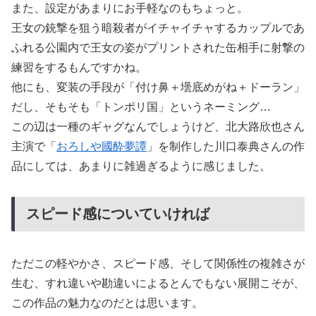
また、設定があまりにお手軽なのもちょっと。
王女の銃撃を狙う暗殺者がイチャイチャするカップルであ
ふれる公園内で王女の姿がプリントされた缶相手に射撃の
練習をするもんですかね。
他にも、変装の手段が「付け鼻＋壜底めがね＋ドーラン」
だし、そもそも「トンポリ国」というネーミング…
この辺は一種のギャグなんでしょうけど、北大路欣也さん
主演で「
おろしや國酔夢譚
」を制作した川口泰典さんの作
品にしては、あまりに雑過ぎるように感じました。
スピード感についていければ
ただこの軽やかさ、スピード感、そして関係性の複雑さが
生む、すれ違いや勘違いによるとんでもない展開こそが、
この作品の魅力なのだとは思います。