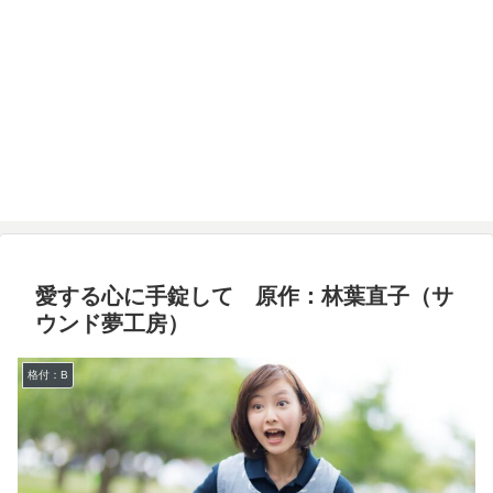
愛する心に手錠して 原作：林葉直子（サ
ウンド夢工房）
格付：B