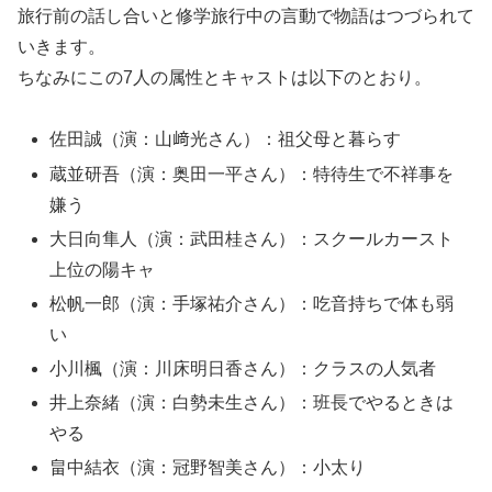
旅行前の話し合いと修学旅行中の言動で物語はつづられて
いきます。
ちなみにこの7人の属性とキャストは以下のとおり。
佐田誠（演：山﨑光さん）：祖父母と暮らす
蔵並研吾（演：奥田一平さん）：特待生で不祥事を
嫌う
大日向隼人（演：武田桂さん）：スクールカースト
上位の陽キャ
松帆一郎（演：手塚祐介さん）：吃音持ちで体も弱
い
小川楓（演：川床明日香さん）：クラスの人気者
井上奈緒（演：白勢未生さん）：班長でやるときは
やる
畠中結衣（演：冠野智美さん）：小太り