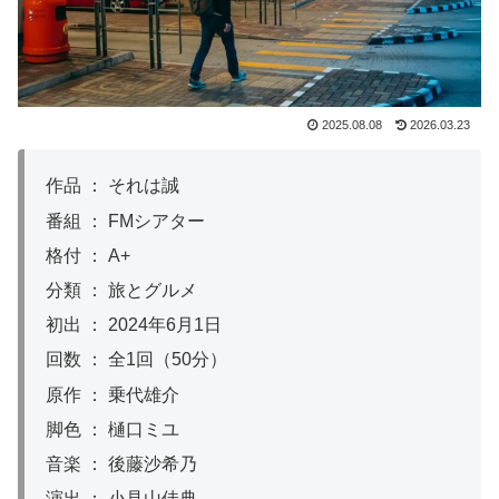
2025.08.08
2026.03.23
作品 ： それは誠
番組 ： FMシアター
格付 ： A+
分類 ： 旅とグルメ
初出 ： 2024年6月1日
回数 ： 全1回（50分）
原作 ： 乗代雄介
脚色 ： 樋口ミユ
音楽 ： 後藤沙希乃
演出 ： 小見山佳典