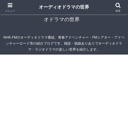
オーディオドラマの世界
青春アドベンチャー雑記帳～オーディオドラマ・ラジ
メニュー
検索
オドラマの世界
NHK-FMのオーディオドラマ番組、青春アドベンチャー・FMシアター・アドベ
ンチャーロード等の紹介ブログです。雑談・脱線ありありでオーディオドラ
マ・ラジオドラマの楽しい世界を紹介します。