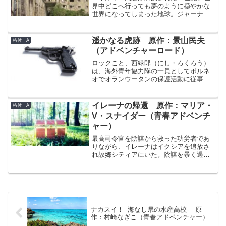
4000年前から地中に眠っていた宇宙船。
界中どこへ行っても夢のように穏やかな
そして、年輝が出会ったのは、天邪鬼伝
世界になってしまった地球。ジャーナリ
説を再現したかのような「イーシャ」と
ストのサエバ・ミチルは相棒のウォーカ
いう不思議な人型の生命体だった。
ロン（アンドロイド）ロイディと伴に、
一夜にして周囲が海になったという伝説
遥かなる虎跡 原作：景山民夫
格付：A
の城塞都市イル・サン・ジャックへと赴
（アドベンチャーロード）
いた。閉鎖的な島として知られるイル・
サン・ジャックからなぜか取材の許可が
ロックこと、西緑郎（にし・ろくろう）
下りたのだ。島についてすぐに宮殿モ
は、海外青年協力隊の一員としてボルネ
ン・ロゼに通されたミチルだが、そこで
オでオランウータンの保護活動に従事し
以前訪れた「ルナティック・シティ」で
ている青年だ。ある日、密漁業者とのト
出会ったのとそっくりの女性に出会う。
ラブルで怪我をした緑郎は、入院中の病
そして「ルナティック・シティ」を訪れ
室でリム・キム・チャンという老人の死
イレーナの帰還 原作：マリア・
格付：A
たときと同様に、殺人事件に巻き込まれ
を看取る。日本軍に辛い人生を強いられ
V・スナイダー（青春アドベンチ
てしまうのだった。多くの謎を秘めたこ
た老人への負い目、そして何より死を看
ャー）
の島で、ミチルの謎解きが始まる。
取った人間として責任感から、西は老人
のたったひとりの身内である遠縁の娘の
最高司令官を陰謀から救った功労者であ
もとに、遺品を届けることを決意する。
りながら、イレーナはイクシアを追放さ
しかし、この旅は、第二次世界大戦中に
れ故郷シティアにいた。陰謀を暴く過程
日本軍が隠匿したという秘宝「山下トレ
で、イクシアでは禁止されている魔術を
ジャー」を巡る大冒険の始まりだったの
使える身であることがわかったためだ。
だ。
物心がつく前に誘拐されたイレーナにと
ってシティアは特に親しみがある地では
なく、そんなイレーナの心情を察したの
か故郷の人々もどこかイレーナに余所余
ナカスイ！ -海なし県の水産高校- 原
所しい。しかし、イレーナはこのまま腐
作：村崎なぎこ（青春アドベンチャー）
っているわけにはいかない。強大な魔力