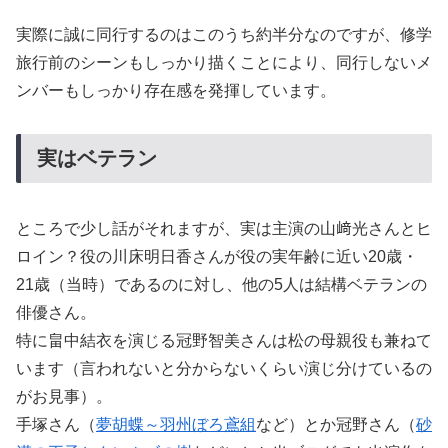
実際に誠に同行するのはこのうち約半分なのですが、修学
旅行前のシーンもしっかり描くことにより、同行しないメ
ンバーもしっかり存在感を発揮しています。
実はベテラン
ところで少し話がそれますが、実は主演の山﨑光さんとヒ
ロイン？役の川床明日香さんが役の実年齢に近い20歳・
21歳（当時）であるのに対し、他の5人は結構ベテランの
俳優さん。
特に畠中結衣を演じる冠野智美さんは松の母親役も兼ねて
います（言われないと分からないくらい演じ分けているの
がお見事）。
手塚さん（
夢胡蝶～羽州ぼろ鳶組
など）とか冠野さん（
砂