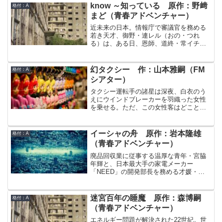
know ～知っている 原作：野﨑
格付：A
まど（青春アドベンチャー）
近未来の日本。情報庁で審議官を務める
若き天才、御野・連レル（おの・つれ
る）は、ある日、恩師、道終・常イチ
（みちお・じょういち）がプログラムの
中に謎のメッセージを隠していることに
気が付く。道終・常イチは、すべての素
幻タクシー 作：山本雅嗣（FM
格付：A
材を情報の発信源にする“情報材”と、人間
シアター）
の脳に設置し情報処理能力を飛躍的に高
める“電子葉”を発明した天才学者である。
タクシー運転手の諸星は深夜、白衣のう
まさに彼こそが世界を変えた男だったの
えにウインドブレーカーを羽織った女性
だが、謎の失踪を遂げていたのだ。御
を乗せる。ただ、この女性客はどことな
野・連レルはメッセージの真偽を疑いな
く変だった。乗ってから行き先を探し始
がらも、恩師の失踪の真相を知るために
め、しかも結局、陸上競技場ならどこで
行動を開始する。そしてそこで、ある驚
もいいという。一体何者なのだろう…？
イーシャの舟 原作：岩本隆雄
格付：A
くべき人物と出会うのだった。
しかし、客に言われるまま、長居陸上競
（青春アドベンチャー）
技場、みさき動物公園、そしてある住宅
地を巡るうちに…それはその女性と息子
廃品回収業に従事する温厚な青年・宮脇
の物語であり、諸星と父との想い出にも
年輝と、日本最大手の家電メーカー
つながっていくのだった。
「NEED」の開発部長を務める才媛・佐
久間和美。その日、ふたりが出会った場
所は、和美がNEED創業者の祖父から譲
り受けた「入らずの山」だった。そして
迷宮百年の睡魔 原作：森博嗣
格付：A
ふたりは、それぞれ崩壊の危機にある地
（青春アドベンチャー）
球の運命に大きな影響を与える発見をす
ることになる。和美が見つけたのは、
エネルギー問題が解決された22世紀。世