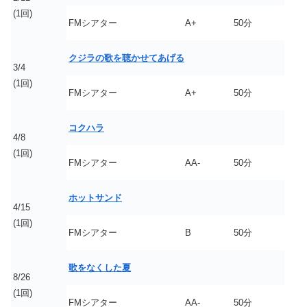
(1回)
FMシアター
A+
50分
クジラの歌を聴かせてあげる
3/4
(1回)
FMシアター
A+
50分
コクハラ
4/8
(1回)
FMシアター
AA-
50分
ホットサンド
4/15
(1回)
FMシアター
B
50分
歌をなくした夏
8/26
(1回)
FMシアター
AA-
50分