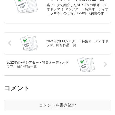
ログでは、FMシアター等の年間人気投票
を実施している（2017年の結果はこち
当ブログで紹介したNHK-FMの単発ラジ
ら）ので、そこで上位になった作品は少
オドラマ（FMシアター・特集オーディオ
しずつ紹介をしていくようにしていま
ドラマ等）のうち、1990年代初出の作品
す。そのこともあり、他の年代（1980年
一覧です。この時期は青春アドベンチャ
代1990年代、2000年代）と比較すると一
ーの初期の時期にも相当し、当ブログで
覧に掲載している作品数はかなり多めに
紹介している作品も初期の青春アドベン
なっています。
チャー作品同様...
2024年のFMシアター・特集オーディオド
ラマ、紹介作品一覧
2022年のFMシアター・特集オーディオド
ラマ、紹介作品一覧
コメント
コメントを書き込む