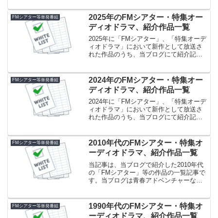
が、以下の一覧の作品は青春アドベンチ
ャーなど帯ドラマ枠の作品と連動してい
2025年のFMシアター・特集オー
FMシアター等単発番組
る作品が多いですね。...
ディオドラマ、紹介作品一覧
2025年に「FMシアター」、「特集オーデ
ィオドラマ」において新作として放送さ
れた作品のうち、当ブログにて紹介記事
を書いた作品の一覧です。あくまで記事
を書いた作品の一覧であり、全作品では
ないことにご注意ください。まだ紹介作
2024年のFMシアター・特集オー
FMシアター等単発番組
品数が少ないですが、今後増加予定で
ディオドラマ、紹介作品一覧
す。
2024年に「FMシアター」、「特集オーデ
ィオドラマ」において新作として放送さ
れた作品のうち、当ブログにて紹介記事
を書いた作品の一覧です。作品数は今後
まだまだ増えていく予定です。気長にお
待ちください。
2010年代のFMシアター・特集オ
FMシアター等単発番組
ーディオドラマ、紹介作品一覧
当記事は、当ブログで紹介した2010年代
の「FMシアター」等の作品の一覧記事で
す。当ブログは青春アドベンチャーなど
の帯ドラマを紹介することをメインとし
ているため、「FMシアター」などの単発
ドラマは何か縁のあった場合にしか記事
1990年代のFMシアター・特集オ
FMシアター等単発番組
にしていません。ただ、2015年から当ブ
ーディオドラマ、紹介作品一覧