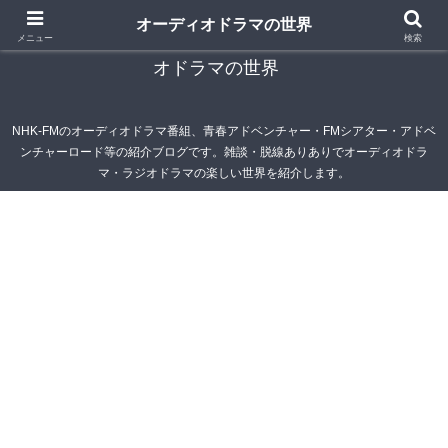
オーディオドラマの世界
青春アドベンチャー雑記帳～オーディオドラマ・ラジ
メニュー
検索
オドラマの世界
NHK-FMのオーディオドラマ番組、青春アドベンチャー・FMシアター・アドベ
ンチャーロード等の紹介ブログです。雑談・脱線ありありでオーディオドラ
マ・ラジオドラマの楽しい世界を紹介します。