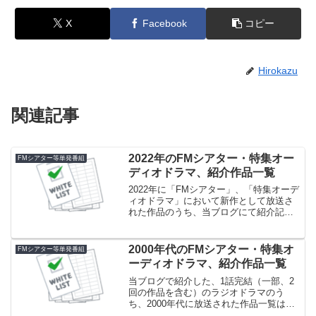
X
Facebook
コピー
Hirokazu
関連記事
2022年のFMシアター・特集オー
FMシアター等単発番組
ディオドラマ、紹介作品一覧
2022年に「FMシアター」、「特集オーデ
ィオドラマ」において新作として放送さ
れた作品のうち、当ブログにて紹介記事
を書いた作品の一覧です。あくまで記事
を書いた作品の一覧であり、全作品では
ないことにご注意ください。
2000年代のFMシアター・特集オ
FMシアター等単発番組
ーディオドラマ、紹介作品一覧
当ブログで紹介した、1話完結（一部、2
回の作品を含む）のラジオドラマのう
ち、2000年代に放送された作品一覧は以
下のとおりです。たまたまではあります