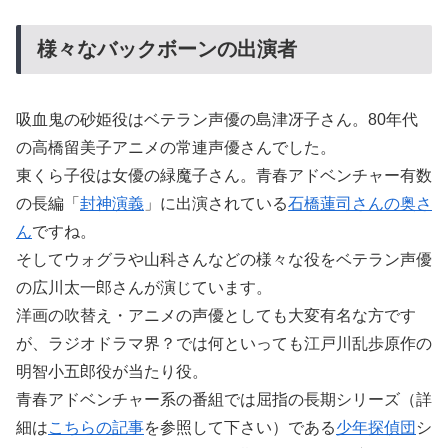
様々なバックボーンの出演者
吸血鬼の砂姫役はベテラン声優の島津冴子さん。80年代
の高橋留美子アニメの常連声優さんでした。
東くら子役は女優の緑魔子さん。青春アドベンチャー有数
の長編「
封神演義
」に出演されている
石橋蓮司さんの奥さ
ん
ですね。
そしてウォグラや山科さんなどの様々な役をベテラン声優
の広川太一郎さんが演じています。
洋画の吹替え・アニメの声優としても大変有名な方です
が、ラジオドラマ界？では何といっても江戸川乱歩原作の
明智小五郎役が当たり役。
青春アドベンチャー系の番組では屈指の長期シリーズ（詳
細は
こちらの記事
を参照して下さい）である
少年探偵団
シ