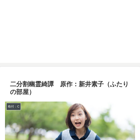
二分割幽霊綺譚 原作：新井素子（ふたり
の部屋）
格付：C