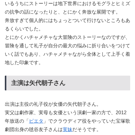
いるうちにストーリーは地下世界におけるモグラとヒミズ
の抗争の話になったりと、とにかく奔放な展開です。
奔放すぎて個人的にはちょっとついて行けないところもあ
るくらいでした。
とにかくハチャメチャな大冒険のストーリーなのですが、
冒険を通して礼子が自分の最大の悩みに折り合いをつけて
いく話でもあり、ハチャメチャながら全体として上手く着
地した印象です。
主演は矢代朝子さん
出演は主役の礼子役が女優の矢代朝子さん。
実父は劇作家、実母も女優という演劇一家の方で、2012
年放送の「
ピエタ
」でクラウディア役をやっていた宝塚歌
劇団出身の毬谷友子さんは
実妹
だそうです。