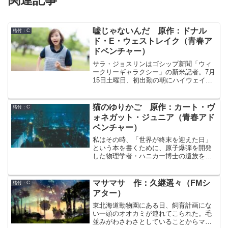
嘘じゃないんだ 原作：ドナル
格付：C
ド・E・ウェストレイク（青春ア
ドベンチャー）
サラ・ジョスリンはゴシップ新聞「ウィ
ークリーギャラクシー」の新米記者。7月
15日土曜日、初出勤の朝にハイウェイで
車を走らせていると道路わきに停車して
いる車の中で死体を見つけてしまった。
普通だと驚き動転するシチュエーション
猫のゆりかご 原作：カート・ヴ
格付：C
だがサラは違う。出勤初日に幸先よく記
ォネガット・ジュニア（青春アド
事のネタを掴んだと前向きに捉え、一旦
ベンチャー）
出社後、早速、この事件の取材を始める
が、なぜかこの事件を警察に伝えるよう
私はその時、「世界が終末を迎えた日」
に頼んでいた駐車場の警備員は姿を消
という本を書くために、原子爆弾を開発
し、この事故自体はないものとされてい
した物理学者・ハニカー博士の遺族を取
た。
材していた。この本は広島に原爆が投下
された時にアメリカ合衆国の重要人物達
が何をしていたのかをまとめる本になる
マサマサ 作：久継遥々（FMシ
格付：C
予定だった。しかし、取材の過程でハニ
アター）
カー博士が製造に成功したという、氷の
特殊な結晶体「アイス・ナイン」の話を
東北海道動物園にある日、飼育計画にな
聞く。そして、奇人であったハニカー博
い一頭のオオカミが連れてこられた。毛
士に優るとも劣らない、博士の3人の奇妙
並みがわさわさとしていることからマサ