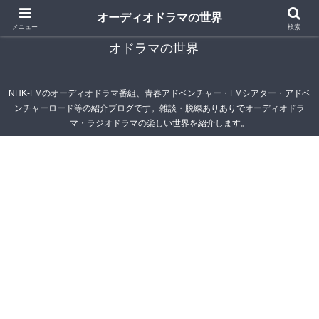
オーディオドラマの世界
青春アドベンチャー雑記帳～オーディオドラマ・ラジ
メニュー
検索
オドラマの世界
NHK-FMのオーディオドラマ番組、青春アドベンチャー・FMシアター・アドベ
ンチャーロード等の紹介ブログです。雑談・脱線ありありでオーディオドラ
マ・ラジオドラマの楽しい世界を紹介します。