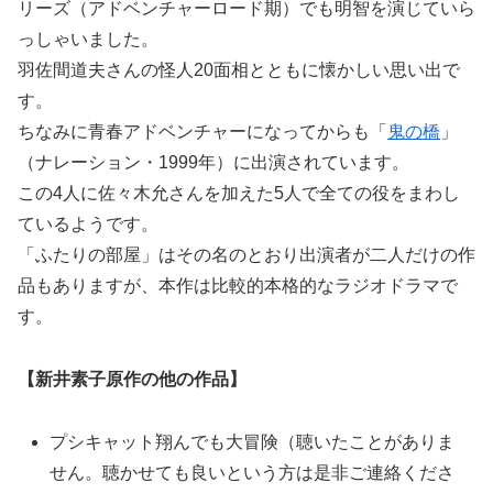
リーズ（アドベンチャーロード期）でも明智を演じていら
っしゃいました。
羽佐間道夫さんの怪人20面相とともに懐かしい思い出で
す。
ちなみに青春アドベンチャーになってからも「
鬼の橋
」
（ナレーション・1999年）に出演されています。
この4人に佐々木允さんを加えた5人で全ての役をまわし
ているようです。
「ふたりの部屋」はその名のとおり出演者が二人だけの作
品もありますが、本作は比較的本格的なラジオドラマで
す。
【新井素子原作の他の作品】
プシキャット翔んでも大冒険（聴いたことがありま
せん。聴かせても良いという方は是非ご連絡くださ