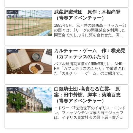
な子供達や、生前の博士の近くにいた
マサと名づけられたそのオオカミを持ち
人々に取材を続け、ボコノン教なる奇妙
込んだのは北海道未来環境研究所（通
な宗教に支配される国をめぐるうちに、
称、未環研）という聞いたことのない組
武蔵野蹴球団 原作：木根尚登
格付：C
私は“世界の終わり”に立ち会うことになる
織。しかも、マサマサは以前世話したオ
（青春アドベンチャー）
のだった。
オカミとはどこか違う。不信感を覚えな
がらも、担当になった女性飼育員・那月
1993年5月。元・井の頭西高・サッカー部
は懸命に面倒を見るが、ある日、再びあ
の面々は、Jリーグの開幕試合を利用した
らわれた未環研がマサマサを連れ去って
同窓会で久しぶりに顔を合わせた。高校
しまう。慌てて未環研に駆け付けた那月
卒業後、ある者は大学に進学し、ある者
だったが…
は家業の手伝いをしている。しかし、エ
ースだった杉浦恒平（22歳）だけは、何
カルチャー・ゲーム 作：横光晃
格付：C
をやっても長続きせず、プー太郎をして
（カフェテラスのふたり）
いた。そんな彼にも変化の時が訪れる。
一人の女性との出逢いと、商店街を揺る
バブル経済期直前の1985年9月に、NHK-
がす地上げ事件を切っ掛けとして。
FM「カフェテラスのふたり」で放送され
た「カルチャー・ゲーム」のご紹介で
す。「カフェテラスのふたり」は純粋な
ラジオドラマ番組ではなく、エッセイ的
あるいはトーク番組的な作品も放送した
白銀騎士団 -高貴なる亡霊- 原
格付：C
番組でした。本作品は「日本と外国の文
案：田中芳樹、脚本：菊地百恵
化の違いをルーツから紐解く」番組です
（青春アドベンチャー）
が、第2回のように全体的にドラマ仕立て
の回もあれば、第1回のように細かいシー
エドワード7世治世下のイギリス・ロンド
ンをつなぎ合わせたトーク番組的な見せ
ン。フィッツシモンズ家の当主ジョセフ
方の回もあるという変わった作品でし
は、イギリス貴族社会の最下層・貧乏な
た。
準男爵ながら、知る人ぞ知る裏の顔を持
っていた。それは白銀騎士団（シルバ
ー・ナイツ）を率いて、日ごと夜ごと人