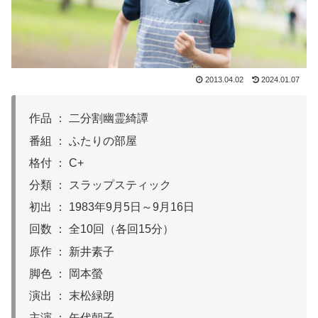
2013.04.02
2024.01.07
作品 ： 二分割幽霊綺譚
番組 ： ふたりの部屋
格付 ： C+
分類 ： スラップスティック
初出 ： 1983年9月5日～9月16日
回数 ： 全10回（各回15分）
原作 ： 新井素子
脚色 ： 岡本螢
演出 ： 末松緑朗
主演 ： 矢代朝子