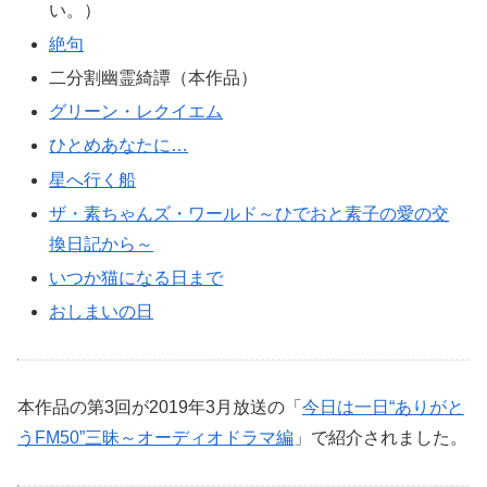
い。）
絶句
二分割幽霊綺譚（本作品）
グリーン・レクイエム
ひとめあなたに…
星へ行く船
ザ・素ちゃんズ・ワールド～ひでおと素子の愛の交
換日記から～
いつか猫になる日まで
おしまいの日
本作品の第3回が2019年3月放送の「
今日は一日“ありがと
うFM50”三昧～オーディオドラマ編
」で紹介されました。