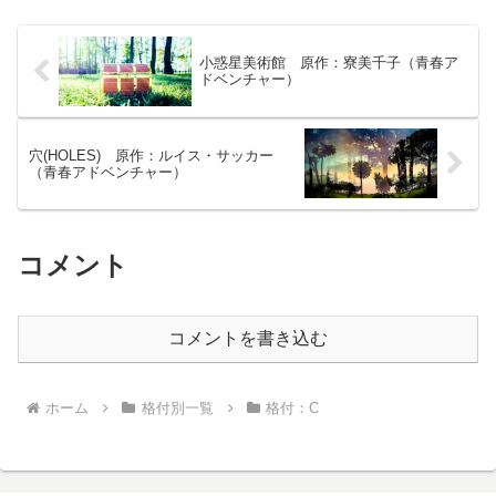
ならざる敵を退治していること。大英帝
国の闇の英雄サー・ジョセフ。その名は
遠く東洋・日本まで鳴り響いている…か
小惑星美術館 原作：寮美千子（青春ア
はともかく、実態はやはり貧乏な準男
ドベンチャー）
爵。たったふたりの従者に愚痴を言わ
れ、勝気なメイドに小言を言われなが
ら、逆玉を夢見つつ今日も奇妙な依頼を
受けるのだか。
穴(HOLES) 原作：ルイス・サッカー
（青春アドベンチャー）
コメント
コメントを書き込む
ホーム
格付別一覧
格付：C