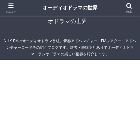
オーディオドラマの世界
青春アドベンチャー雑記帳～オーディオドラマ・ラジ
メニュー
検索
オドラマの世界
NHK-FMのオーディオドラマ番組、青春アドベンチャー・FMシアター・アドベ
ンチャーロード等の紹介ブログです。雑談・脱線ありありでオーディオドラ
マ・ラジオドラマの楽しい世界を紹介します。