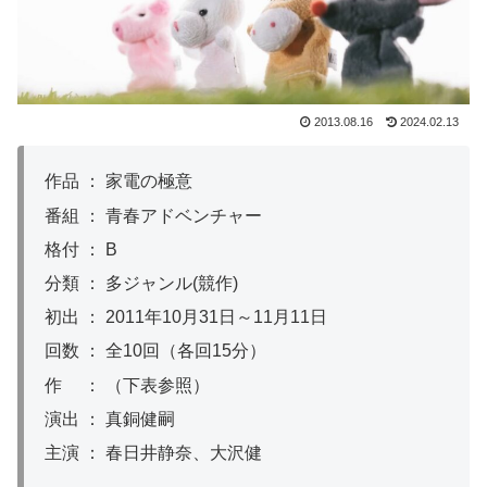
2013.08.16
2024.02.13
作品 ： 家電の極意
番組 ： 青春アドベンチャー
格付 ： B
分類 ： 多ジャンル(競作)
初出 ： 2011年10月31日～11月11日
回数 ： 全10回（各回15分）
作 ： （下表参照）
演出 ： 真銅健嗣
主演 ： 春日井静奈、大沢健