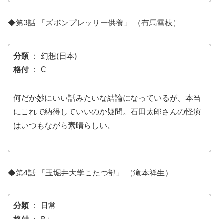
◆第3話 「ズボンプレッサー供養」 （有馬雪枝）
分類
： 幻想(日本)
格付
： C
何だか妙にいい話みたいな結論になっているが、本当
にこれで納得していいのか疑問。石田太郎さんの怪演
はいつもながら素晴らしい。
◆第4話 「玉堀井大学こたつ部」 （滝本祥生）
分類
： 日常