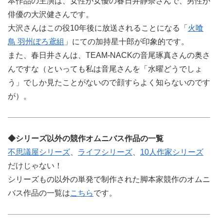
本作品の主演は、女性が女優の春日井静奈さんで、男性が
俳優の大沢健さんです。
大沢さんはこの役10年後に放送されることになる「
火喰
鳥 羽州ぼろ鳶組
」にての加持星十郎が印象的です。
また、春日井さんは、TEAM-NACKの音尾琢真さんの奥さ
んですな（といっても私は音尾さんを「水曜どうでしょ
う」でしか見たことがないので顔すらよく知らないのです
が）。
◆シリーズ以外の競作オムニバス作品の一覧
不思議屋シリーズ
、
ライフシリーズ
、
10人作家シリーズ
だけじゃない！
シリーズもの以外の単発で制作された脚本家競作のオムニ
バス作品の一覧は
こちら
です。