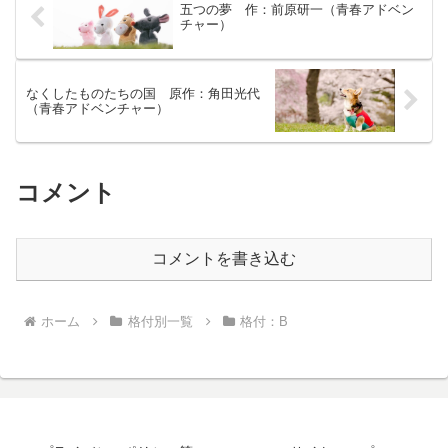
五つの夢 作：前原研一（青春アドベン
通力が使えるらしい。実は香苗はある理
チャー）
由から昔から河童に会いたいと思ってき
た。河童の力で過去を遡り、香苗のため
に鉄道事故で帰らぬ人となった父を救い
に行きたいと思い続けてきたのだ。
なくしたものたちの国 原作：角田光代
（青春アドベンチャー）
コメント
コメントを書き込む
ホーム
格付別一覧
格付：B