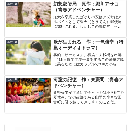
もないものを発明していたのだった。
しては兄に比肩すること叶わず、有り体
幻想郵便局 原作：堀川アサコ
格付：B
にいって鳴かず飛ばず。なんとか作家と
（青春アドベンチャー）
して名を残そうと考えた相四郎は、越後
塩沢の縮緬問屋、鈴木儀三治がかつて書
短大を卒業したばかりの安倍アズサはア
いて兄のもとに持ち込んだノンフェクシ
ルバイトとして登天（とうてん）郵便局
ョン文学『北越雪譜』（ほくえつせっ
に採用される。しかしこの郵便局、何か
ぷ）のことを思い出した。江戸の人たち
がおかしい。なぜか山の頂上にあるし、
には思いもよらない豪雪地帯の生活を克
すぐそばに広大なお花畑があるし、働い
明に描いたこの作品であれば必ずヒット
ている職員もやってくる客もおかしな人
歌が生まれる 作：一色信幸（特
格付：B
するはず。これの編者、あわよく作者と
ばかり。実はこの郵便局はこの世とあの
集オーディオドラマ）
して歴史に名を残せないものか。しかし
世の境目にあり、あの世へ手紙を送るこ
『北越雪譜』の原稿は今や流行作家であ
とができる郵便局だったのだ。アズサは
客船「サーカス」。横浜・大桟橋を出港
る曲亭馬琴が預かっている。彼とは因縁
「探し物をみつける」という微妙な特技
し108日間で世界一周をするこの豪華客船
浅からぬ中なのだが…
を見込まれてこの不思議な郵便局に雇わ
に乗るためにはカップルで800万から
れたのだが、次々と不思議なことに巻き
5000万の費用がかかるそうだ。ただ私が
込まれていく…
業務乗船するのはプーケットまでの9日間
だけ。売れない歌手の需要なんてそんな
河童の記憶 作：東憲司（青春ア
格付：B
もの。この9日間に精いっぱいのパフォー
ドベンチャー）
マンスを見せればいい。ただこの期間、
私にはもうひとつどうしてもやらないと
倉野香苗が河童に出会ったのは小学6年の
いけないことがある。ラブソングを1曲つ
夏休み。父の故郷である山間の小さな田
くらないといけない。それがレコード会
舎町に引っ越してきてすぐのことだ。河
社との契約を更新するための条件。売れ
童の名前はサーチャ。サーチャは正確に
ないシンガーの崖っぷちの宿題。曲なん
は河童ではなく、人間の子供の魂を基に
て作ったことはないけど。
作られた「河童もどき」。サーチャがい
うには、河童世界の奴隷である「河童も
どき」は河童の中では最下層の存在だ
が、位の高い河童ともなると時を遡る神