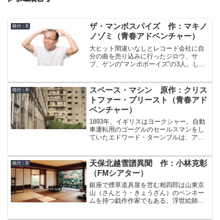
ザ・マンボスパイズ 作：マキノ
格付：B
ノゾミ（青春アドベンチャー）
大ヒット間違いなしとレコード会社に自
分の曲を売り込みに行ったジロウ、サ
ブ、ゲンの“マンボボーイズ”の3人。しか
し、レコードデビューはけんもほろろに
断られた。マンボは時代遅れなのか。い
や間違っているのはレコード会社の方
スペース・マシン 原作：クリス
格付：B
だ。世間の方だ。荒れる3人だが、自宅に
トファー・プリースト（青春アド
戻り、届いていた小包を開けたときに状
ベンチャー）
況は一変する。実はジロウは3年前まで外
務省の秘密諜報員だったのだ。そして、
1893年、イギリスはヨークシャー。自動
人手不足の外務省は、ジロウとその仲間
車運転用のゴーグルのセールスマンをし
に、中南米サンチョ王国のお姫様を救出
ていたエドワード・ターンブルは、アメ
する密命を授けるという。ジロウ以外の2
リア・フィッツギボンという令嬢と出合
名には何の受ける義理もない依頼。しか
う。アメリアは大発明家であるレナルズ
し、報酬を聞いたとき、ふたりもこの提
教授の秘書をしているという。彼女の美
天保北越雪譜異聞 作：小林克彰
格付：B
案に飛びつくことを決めた。外務省の二
しさに一目ぼれし、また、彼女を通じて
（FMシアター）
階堂課長はいう「報酬は君たちのレコー
レナルズ教授にゴーグルを売り込めれば
ドデビューだ！」
一儲けできると考えたエドワードは、ア
銀座で煙草道具屋を営む相四郎は山東京
メリアへの接触を図る。しかし、アメリ
山（さんとう・きょうざん）のペンネー
アはエドワードが思っていたよりずっと
ムを持つ戯作作家でもある。浮世絵師で
お転婆で、しかも、レナルズ教授はエド
あり大作家でもあった山東京伝（さんと
ワードが想像していたよりずっととんで
う・きょうでん）の弟だが、流行作家と