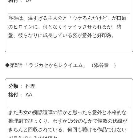
格付
： B+
序盤は、温すぎる主人公と「ウケるんだけど」が口癖
のヒロインに、何となくイライラさせられるが、終
盤、彼らなりに成長している姿が意外と好印象。
◆第5話 「ラジカセからレクイエム」 （添谷泰一）
分類
： 推理
格付
： AA
また男女の痴話喧嘩の話かと思ったら意外と本格的な
推理劇でびっくり。わずか15分のなかで複数の伏線が
きちんと回収されている。何回も聴ける作品ではない