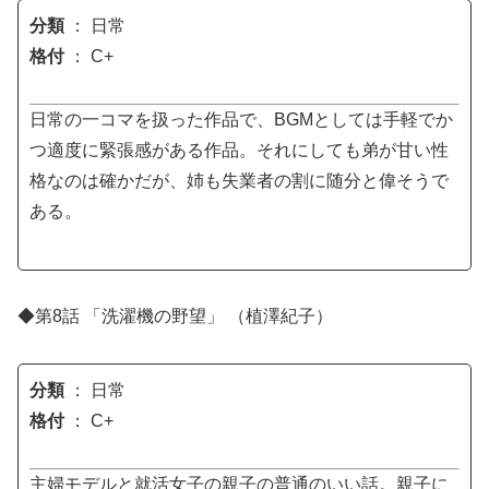
分類
： 日常
格付
： C+
日常の一コマを扱った作品で、BGMとしては手軽でか
つ適度に緊張感がある作品。それにしても弟が甘い性
格なのは確かだが、姉も失業者の割に随分と偉そうで
ある。
◆第8話 「洗濯機の野望」 （植澤紀子）
分類
： 日常
格付
： C+
主婦モデルと就活女子の親子の普通のいい話。親子に