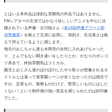
とはいえ本作品は深刻な雰囲気の作品ではありません。
FMシアターの主演ではかなり珍しくいアニメを中心に活
躍されている声優・古川慎さん（
第14回声優アワード助
演男優賞
）を敢えて主演に起用し、深刻さ、生活臭さは敢
えて抑えているように感じます。
地元のおじちゃん達も水商売の女性に入れあげちゃった
り、とんでもない聞き違いをしたりとか、かなりのポンコ
ツ具合で、終始雰囲気はコミカル。
園児とおじさん達のほのぼのしたやり取りが想像されるタ
イトルとは違って保育園シーンが全くなかったのは残念で
すが、災害もの、復興ものだけど、堅苦しいものにはした
くない！という制作側の強い意志を感じられたのは好印象
でした。