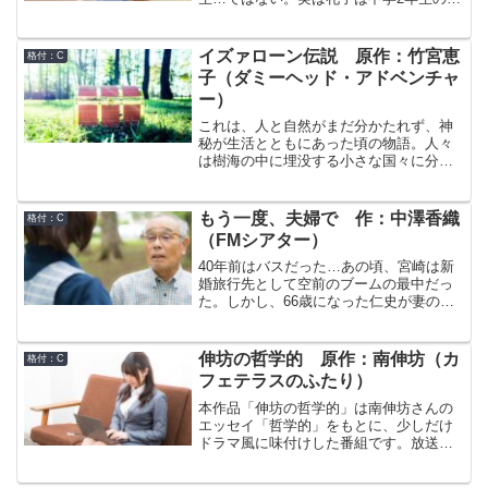
に仮性半陰陽であることがわかるまでは
礼朗（のりあき）という男性として生き
ていたという特殊な経歴の持ち主だ。今
イズァローン伝説 原作：竹宮恵
格付：C
でも肉体的には女だが精神的には男のま
子（ダミーヘッド・アドベンチャ
まだ。そして、彼女の住んでいる第13あ
ー）
かねマンションも普通のマンションでは
ない。なぜか良く人が消えるし、部屋の
これは、人と自然がまだ分かたれず、神
ドアを開けたら新宿駅のプラットホーム
秘が生活とともにあった頃の物語。人々
だったこともあった。そんなある日のこ
は樹海の中に埋没する小さな国々に分か
と。いつものとおり第13あかねマンショ
れて暮らしを営んでいた。その中のひと
ン2階の自分の部屋で目が覚めた礼子は、
つ、イズァローン王国。この国の人間
窓のすぐ外まで土が盛り上がっているの
は、男女どちらでもない両性体として生
もう一度、夫婦で 作：中澤香織
格付：C
に気がつく。また、何か妙なことが始ま
を受け、成人するまでに自然に男女に分
（FMシアター）
ったらしい…
かれていくという不思議な体質を持って
いた。そんな王国に生まれたふたりの王
40年前はバスだった…あの頃、宮崎は新
子、王の実子ティオキアと亡くなった兄
婚旅行先として空前のブームの最中だっ
王の息子ルキシュ。お互いを尊重し、良
た。しかし、66歳になった仁史が妻の裕
好な関係を保っていたふたりだが、年長
子と降り立った宮崎ブーゲンビリア空港
のルキシュが男性となり、そして初陣を
は、すっかりくすんで見えた。いや、く
飾る頃から、ふたりの関係には微妙な変
すんでしまったのは自分たち夫婦なのか
伸坊の哲学的 原作：南伸坊（カ
格付：C
化が生じ始めた。
もしれない。今回の旅を企画したのは私
フェテラスのふたり）
だ。もう一度、夫婦として生きていくこ
とはできるのだろうか。
本作品「伸坊の哲学的」は南伸坊さんの
エッセイ「哲学的」をもとに、少しだけ
ドラマ風に味付けした番組です。放送さ
れた「カフェテラスのふたり」という番
組は、1985年4月に前身番組の「ふたりの