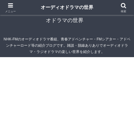
オーディオドラマの世界
青春アドベンチャー雑記帳～オーディオドラマ・ラジ
メニュー
検索
オドラマの世界
NHK-FMのオーディオドラマ番組、青春アドベンチャー・FMシアター・アドベ
ンチャーロード等の紹介ブログです。雑談・脱線ありありでオーディオドラ
マ・ラジオドラマの楽しい世界を紹介します。