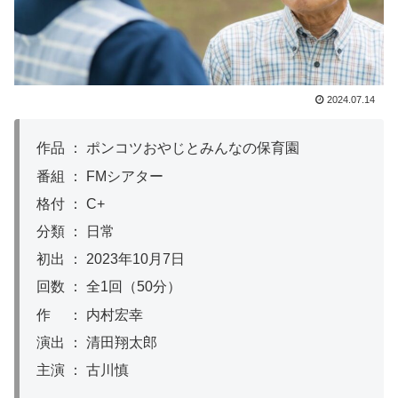
2024.07.14
作品 ： ポンコツおやじとみんなの保育園
番組 ： FMシアター
格付 ： C+
分類 ： 日常
初出 ： 2023年10月7日
回数 ： 全1回（50分）
作 ： 内村宏幸
演出 ： 清田翔太郎
主演 ： 古川慎