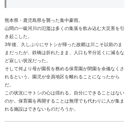
熊本県・鹿児島県を襲った集中豪雨。
山間の一級河川の氾濫は多くの集落を飲み込む大災害を引
き起こした。
3年後、久しぶりにサトシが帰った故郷は川こそ以前のま
まだったが、鉄橋は折れたまま、人口も半分近くに減るな
ど寂しい状況だった。
そして何より母が園長を務める保育園が閉園を余儀なくさ
れるという。園児が全員地区を離れることになったから
だ。
この状況にサトシの心は揺れる。自分にできることはない
のか。保育園を再開することは無理でも代わりに人が集ま
れる施設はできないものだろうか。