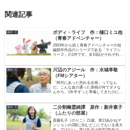
関連記事
ボディ・ライフ 作：樋口ミユ他
格付：C
（青春アドベンチャー）
2003年から続く青春アドベンチャーの短
編競作作品のシリーズである「ライフシ
リーズ」の1作です。全10話がそれぞれ違
う脚本家による一話完結のオリジナル短
編作品で構成されています。本作は「ボ
ディ・ライフ」の名のとおり、全ての話
川辺のアジール 作：水城孝敬
格付：C
に、お尻や目､お腹など体のパーツが一つ
（FMシアター）
ずつモチーフとして設定されています。
各話の間に内容の関連性は全くありませ
「時代にあった売れる企画」ってなん
ん。例によってこのモチーフが強調され
だ。こんな血の通った原稿が何でダメな
ている作品とそうでもない作品があり、
んやろ。1年半ずっと準備してきたのに。
全体としての統一感はイマイチです。
これからどうしたら。もうアカン。あた
まに霧がかかったみたいで…もう職場に
行くことができない。しかも妻に相談し
二分割幽霊綺譚 原作：新井素子
格付：C
たら「休職中の収入ってどうなるの？あ
（ふたりの部屋）
たしだってすぐには働けないよ！」。家
にも居場所がない。帰ろう、実家に。実
斎藤礼子（のりこ）21歳。第13あかねマ
家になら居場所がある、のだろうか。
ンションの2階に住むどこにでもいる美大
生…ではない。実は礼子は中学2年生の時