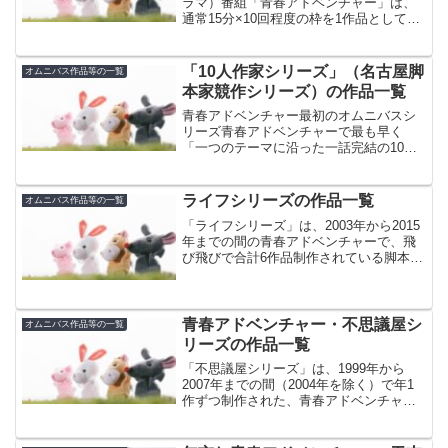
ラマ）番組「青春アドベンチャー」は、
通常15分×10回程度の枠を1作品として放
送します。しかし、1回15分ごとに違う脚
本家が担当し1回で完結するオリジナルの
ラジオドラマを、5～10回分束ねて一つの
「10人作家シリーズ」（名古屋脚
オムニバス作品等の一覧
作品...
本家競作シリーズ）の作品一覧
青春アドベンチャー最初のオムニバスシ
リーズ青春アドベンチャーで最も早く
「一つのテーマに沿った一話完結の10本
のオリジナル脚本で1作品」という形態を
シリーズ化したのが、NHK名古屋局が制
作している、この「10人作家シリーズ」
ライフシリーズの作品一覧
オムニバス作品等の一覧
です。後にスタート...
「ライフシリーズ」は、2003年から2015
年までの間の青春アドベンチャーで、飛
び飛びで合計6作品制作されている脚本家
により競作のオリジナル短編ラジオドラ
マです。大阪局主導青春アドベンチャー
における他の代表的な短編集シリーズで
ある「不思議屋...
青春アドベンチャー・不思議屋シ
オムニバス作品等の一覧
リーズの作品一覧
「不思議屋シリーズ」は、1999年から
2007年までの間（2004年を除く）で年1
作ずつ制作された、青春アドベンチャー
のオリジナル短編ラジオドラマ集作品で
す。若手脚本家の登竜門2019年に放送さ