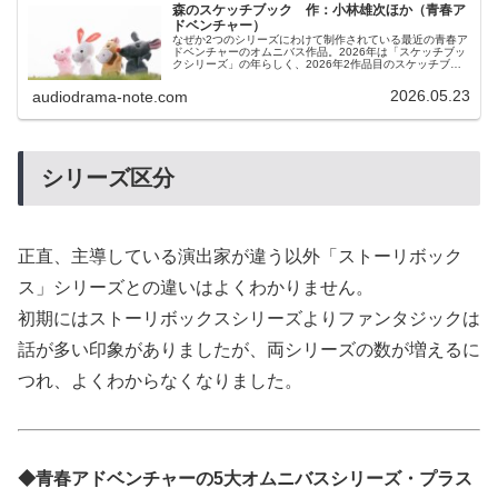
森のスケッチブック 作：小林雄次ほか（青春ア
ドベンチャー）
なぜか2つのシリーズにわけて制作されている最近の青春ア
ドベンチャーのオムニバス作品。2026年は「スケッチブッ
クシリーズ」の年らしく、2026年2作品目のスケッチブッ
クとして制作されたのがこの「森のスケッチブック」で
す。スケッチブックシリーズは「ソラ」とか「風」とか
2026.05.23
audiodrama-note.com
「雨」とか「雪」とか頭上にあるものをテーマとしている
イメージがあったのですが、本作品は「森」ですので、そ
んなルールはないのかもしれません。
シリーズ区分
正直、主導している演出家が違う以外「ストーリボック
ス」シリーズとの違いはよくわかりません。
初期にはストーリボックスシリーズよりファンタジックは
話が多い印象がありましたが、両シリーズの数が増えるに
つれ、よくわからなくなりました。
◆青春アドベンチャーの5大オムニバスシリーズ・プラス