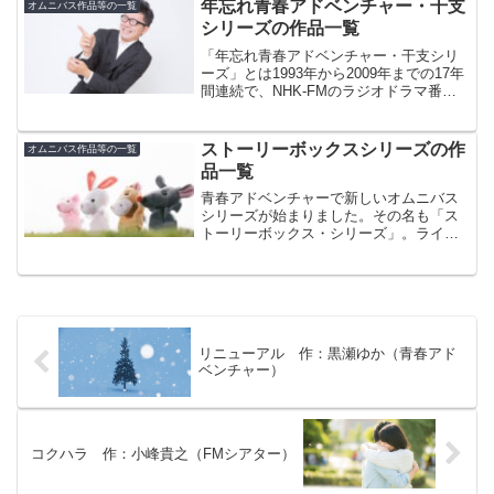
れた「今日は一日”ありがとうFM50三
年忘れ青春アドベンチャー・干支
オムニバス作品等の一覧
昧”～オ...
シリーズの作品一覧
「年忘れ青春アドベンチャー・干支シリ
ーズ」とは1993年から2009年までの17年
間連続で、NHK-FMのラジオドラマ番組
「青春アドベンチャー」で放送された特
番作品です。例年、12月最後の青春アド
ベンチャーの枠1週間（月曜日から金曜日
ストーリーボックスシリーズの作
オムニバス作品等の一覧
までの...
品一覧
青春アドベンチャーで新しいオムニバス
シリーズが始まりました。その名も「ス
トーリーボックス・シリーズ」。ライフ
シリーズの（今のところ）最終作「フラ
ワー・ライフ」が2015年に放送されてか
ら久しぶりの新オムニバスシリーズのス
タートです。2019...
リニューアル 作：黒瀬ゆか（青春アド
ベンチャー）
コクハラ 作：小峰貴之（FMシアター）