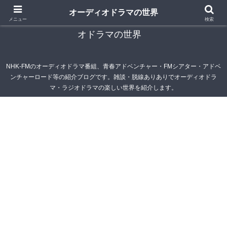
オーディオドラマの世界
青春アドベンチャー雑記帳～オーディオドラマ・ラジ
メニュー
検索
オドラマの世界
NHK-FMのオーディオドラマ番組、青春アドベンチャー・FMシアター・アドベ
ンチャーロード等の紹介ブログです。雑談・脱線ありありでオーディオドラ
マ・ラジオドラマの楽しい世界を紹介します。