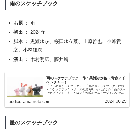
雨のスケッチブック
明確になっていくのかも知れません。
お題
： 雨
初出
： 2024年
脚本
： 黒瀬ゆか、桜田ゆう菜、上原哲也、小峰貴
之、小林雄次
演出
： 木村明広、藤井靖
雨のスケッチブック 作：黒瀬ゆか他（青春アド
ベンチャー）
「ソラのスケッチブック」、「風のスケッチブック」に続
くスケッチブックシリーズの第3弾、それがこの「雨のスケ
ッチブック」です。とはいえ公式ホームページでスケッチ
ブックシリーズとして紹介されたことはまだないのでシリ
ーズといえるかは微妙なところではあります。現在の青春
2024.06.29
audiodrama-note.com
アドベンチャーでは「ストーリーボックス」が継続してい
るので、スケッチブックもシリーズだとすると2シリーズ併
存。不思議屋シリーズ、ライフシリーズ、10人作家シリー
ズの3シリーズが併存していた20年ほど前ほどではないで
すが、意外とオムニバスが増えています。ただ、スケッチ
ブックとストーリーボックスの違いは相変わらずイマイチ
星のスケッチブック
わからないのですねど。