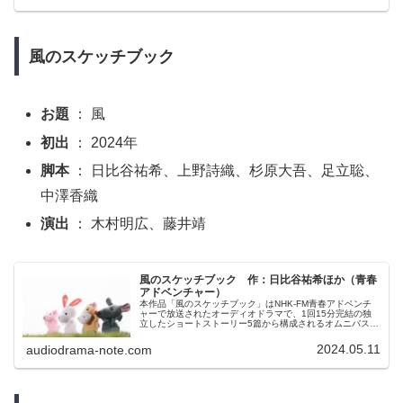
間、変身します」と3作品も制作されました。
風のスケッチブック
お題
： 風
初出
： 2024年
脚本
： 日比谷祐希、上野詩織、杉原大吾、足立聡、
中澤香織
演出
： 木村明広、藤井靖
風のスケッチブック 作：日比谷祐希ほか（青春
アドベンチャー）
本作品「風のスケッチブック」はNHK-FM青春アドベンチ
ャーで放送されたオーディオドラマで、1回15分完結の独
立したショートストーリー5篇から構成されるオムニバス作
品です。「○○のスケッチブック」というタイトルの作品は
2021年の「ソラのスケッチブック」に次いで2作品目です
2024.05.11
audiodrama-note.com
が、これをNHKがシリーズとして扱っているかは微妙なと
ころ。また、最近、青春アドベンチャーで5作品制作されて
いる「ストーリーボックスシリーズ」とどう棲み分けてい
るのかもよくわかりません。かつて併存していた「不思議
やシリーズ」と「ライフシリーズ」は、制作局が分かれて
いたほか、内容面の傾向も違っていました。この辺は今後