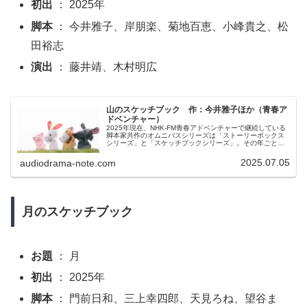
初出
： 2025年
脚本
： 今井雅子、岸朋楽、菊地百恵、小峰貴之、松
田裕志
演出
： 藤井靖、木村明広
山のスケッチブック 作：今井雅子ほか（青春ア
ドベンチャー）
2025年現在、NHK-FM青春アドベンチャーで継続している
脚本家共作のオムニバスシリーズは「ストーリーボックス
シリーズ」と「スケッチブックシリーズ」。その年ごとに
どちらかのシリーズしか放送されないことが多いのですが
なぜか2025年は両シリーズの作品が放送されました。スト
2025.07.05
audiodrama-note.com
ーリーボックスシリーズは2月に放送された「ストーリーボ
ックス ザ・マネー」。そしてスケッチブックシリーズがこ
の「山のスケッチブック」です。
月のスケッチブック
お題
： 月
初出
： 2025年
脚本
： 門前日和、三上幸四郎、天見ろね、望谷ま