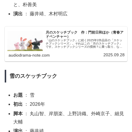
と、朴善美
演出
： 藤井靖、木村明広
月のスケッチブック 作：門前日和ほか（青春ア
ドベンチャー）
「山のスケッチブック」に続く2025年2作品目の「スケッ
チブックシリーズ」。それはこの「月のスケッチブック」
です。スケッチブックシリーズの慣例？に乗っ取り、なん
となく頭上にあるもの（今回は「月」）をモチーフにした
オリジナル脚本のオムニバス作品です。
2025.09.28
audiodrama-note.com
雪のスケッチブック
お題
： 雪
初出
： 2026年
脚本
： 丸山智、岸朋楽、上野詩織、外崎京子、細見
大輔
演出
： 藤井靖