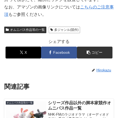
なお、アマゾンの画像リンクについては
こちらのご注意事
項
もご参照ください。
オムニバス作品等の一覧
多ジャンル(競作)
シェアする
X
Facebook
コピー
Hirokazu
関連記事
シリーズ作品以外の脚本家競作オ
オムニバス作品等の一覧
ムニバス作品一覧
NHK-FMのラジオドラマ（オーディオド