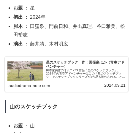
お題
： 星
初出
： 2024年
脚本
： 田窪泉、門前日和、井出真理、谷口雅美、松
田裕志
演出
： 藤井靖、木村明広
星のスケッチブック 作：田窪泉ほか（青春アド
ベンチャー）
脚本家共作のオムニバス作品「星のスケッチブック」。
2024年の青春アドベンチャーはこの「星のスケッチブッ
ク」でスケッチブックシリーズが3作品も制作されることに
なりました。2023年のオムニバス作品が「ふれるストーリ
ーボックス」、「とけるストリーボックス」とストーリー
2024.09.21
audiodrama-note.com
ボックスシリーズだったのに対し今年はなぜスケッチブッ
クなのか。単に演出家さんの都合（両シリーズは主導して
いる演出家が違う）なのでしょうか？よくわかりません。
山のスケッチブック
お題
： 山