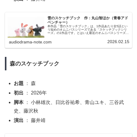
雪のスケッチブック 作：丸山智ほか（青春アド
ベンチャー）
本作品「雪のスケッチブック」は、1作品あたり全5話とい
う短めのオムニバスシリーズである「スケッチブックシリ
ーズ」の1作品です。とはいえ最近のオムニバスシリーズは
このスケッチブックシリーズも、もうひとつの「ストーリ
ーボックスシリーズ」も全5話と短め。昔の「不思議屋シリ
2026.02.15
audiodrama-note.com
ーズ」など全10回の作品に比べるとボリューム感はありま
せんが、個人的にはこのくらいの長さで丁度いいかなと思
います。
森のスケッチブック
お題
： 森
初出
： 2026年
脚本
： 小林雄次、日比谷祐希、青山ユキ、三谷武
史、藤沢秋
演出
： 藤井靖