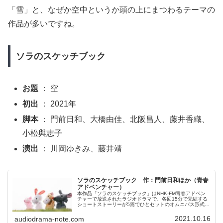
「雪」と、なぜか空中というか頭の上にまつわるテーマの
作品が多いですね。
ソラのスケッチブック
お題
： 空
初出
： 2021年
脚本
： 門前日和、大橋由佳、北阪昌人、藤井香織、
小松與志子
演出
： 川岡ゆきみ、藤井靖
ソラのスケッチブック 作：門前日和ほか（青春
アドベンチャー）
本作品「ソラのスケッチブック」はNHK-FM青春アドベン
チャーで放送されたラジオドラマで、各回15分で完結する
ショートストーリーが5篇でひとセットのオムニバス形式の
作品です。「ソラのスケッチブック」が放送された2021年
はオリジナル脚本が極端に多かった年で、脚本家競作の作
2021.10.16
audiodrama-note.com
品に限っても本作品に加えて「シンクホール」、「当面の