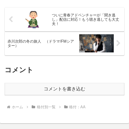
ルバ。ハンブルグの猫は決して約束を破
らない。ゾルバと仲間たちの、困難な、
でもとても幸福な日々が始まった。それ
ついに青春アドベンチャーが「聞き逃
は、港町・ハンブルグで起きた、4匹の
し」配信に対応！もう聴き逃しても大丈
猫、2羽のカモメ、そして1人の人間を巡
夫！
る小さな奇跡の物語。
赤川次郎の冬の旅人 （ドラマ/FMシア
ター）
コメント
コメントを書き込む
ホーム
格付別一覧
格付：AA