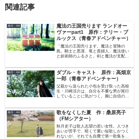
関連記事
魔法の王国売ります ランドオー
格付：AA
ヴァーpart1 原作：テリー・ブ
ルックス（青春アドベンチャー）
「魔法の王国売ります。魔法と冒険の
島。騎士と悪漢、竜と貴婦人、魔法使い
と妖術師のふるさと。剣と魔法が支配
し、騎士道に貫かれた世界。この夢の国
を治める王はあなたです。時間と空間の
彼方で夢を現実にしましょう。価格100万
ダブル・キャスト 原作：高畑京
格付：AA
ドル、個人面談あり。その国の名はラン
一郎（青春アドベンチャー）
ドオーヴァー。」（ニューヨークの某一
流デパートの商品カタログより）
父親から送られた小包を受け取った高校
生・川崎涼介は、自分を不審な男が尾行
していることに気がつく。腕に自信のあ
る涼介は男をビルの屋上に誘い出し真意
を問い詰めるのだが、逆に男の持ってい
た拳銃により、屋上から落下させられて
歌をなくした夏 作：桑原亮子
格付：AA
しまった。気がつくと…もうひとりの高
（FMシアター）
校生・浦和涼介の身に異変が起こり始め
るのは、あるビルの近くで屋上から落下
秋月史子は歌人志望の若い女性。人づき
する高校生を見てからだ。気弱な涼介に
あいが苦手で、暗くて重い短歌しかつく
は悪夢の出来事だったが、落ちてきた少
れないが、それでも自費で第一歌集を出