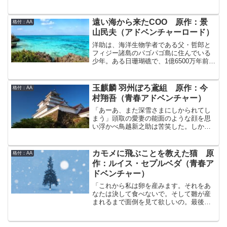
年に見覚えはなく、自分には関係のない
すことを目標にコンビニと喫茶店で掛け
出来事のハズだった。しかし、そのとき
持ちのバイトを続けてきた。しかし生活
からは彼は時々記憶を失うようになって
に追われる日々の中でいつしか短歌が作
遠い海から来たCOO 原作：景
格付：AA
しまった。気がつくと…そう、これがふ
れなくなってしまった。そんなスランプ
山民夫（アドベンチャーロード）
たりの「涼介」が演じる、ひとつの身体
の最中に史子はバイト先のコンビニでひ
を舞台としたダブル・キャストの冒険の
とりの少女に出会う。少女は一日中コン
洋助は、海洋生物学者である父・哲郎と
始まりだったのだ。
ビニや公園で時間をつぶして誰かを待っ
フィジー諸島のパゴパゴ島に住んでいる
ているようなのだが…
少年。ある日珊瑚礁で、1億6500万年前に
絶滅したはずの首長竜プレシオサウルス
の幼生に出会う。クーと名づけられたそ
のプレシオサウルスが、インプリンティ
玉麒麟 羽州ぼろ鳶組 原作：今
格付：AA
ング（刷り込み）により洋助を母親と認
村翔吾（青春アドベンチャー）
識してしまったため、洋助の母親代わり
の日々が始まった。大変ながらも楽しい
「あーあ、また深雪さまにしかられてし
日々。しかしその平穏な日々は長くは続
まう」頭取の愛妻の能面のような顔を思
かなかった。洋助の周りで、核実験を目
い浮かべ鳥越新之助は苦笑した。しかし
論むフランス軍とこれに反対する組織の
つぶやくや否や、新之助の心中に浮かん
暗躍が始まり、哲郎・洋助親子、そして
だ深雪の顔は笑顔に変わった。「新之助
クーもその争いに巻き込まれていく…
さんがそんなことをするはずがないです
カモメに飛ぶことを教えた猫 原
格付：AA
よ」そう、組のみなは決して私のことを
作：ルイス・セプルベダ（青春ア
疑わないだろう。お頭も、先生も、武蔵
ドベンチャー）
さんも、寅次郎さんも、彦弥さんも、み
な力になってくれるだろう。それでも…
「これから私は卵を産みます。それをあ
今は逃げなければならない。小さな命と
なたは決して食べないで。そして雛が産
真実を守るために。江戸の全てを敵にま
まれるまで面倒を見て欲しいの。最後に
わしたとしても。
その雛が大きくなったら、飛ぶことを教
えて。」重油にまみれて死にかけたカモ
メの願いを聞いてしまったのは黒猫のゾ