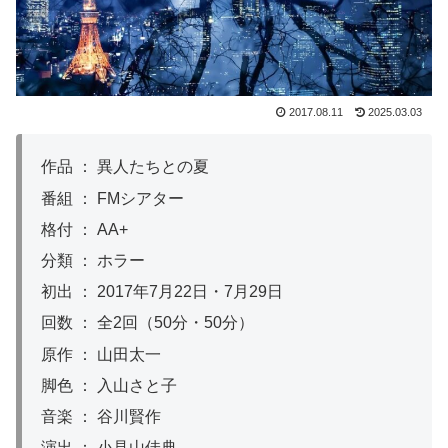
2017.08.11
2025.03.03
作品 ： 異人たちとの夏
番組 ： FMシアター
格付 ： AA+
分類 ： ホラー
初出 ： 2017年7月22日・7月29日
回数 ： 全2回（50分・50分）
原作 ： 山田太一
脚色 ： 入山さと子
音楽 ： 谷川賢作
演出 ： 小見山佳典