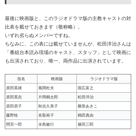
最後に映画版と、このラジオドラマ版の主教キャストの対
比表を載せておきます（敬称略）。
いずれ劣らぬメンバーですね。
ちなみに、この表には載せていませんが、松田洋治さんは
「番組台本読み現場のキャスト、スタッフ」として映画に
も出演されており、唯一、両作品に出演されています。
役名
映画版
ラジオドラマ版
原田英雄
風間杜夫
国広富之
原田英吉
片岡鶴太郎
松田洋治
原田房子
秋吉久美子
雛形あきこ
藤野桂
名取裕子
鶴田真由
間宮一郎
永島敏行
篠田三郎