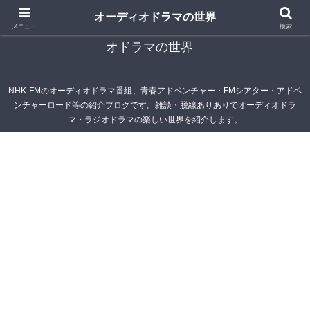
オーディオドラマの世界
青春アドベンチャー雑記帳～オーディオドラマ・ラジ
メニュー
検索
オドラマの世界
NHK-FMのオーディオドラマ番組、青春アドベンチャー・FMシアター・アドベ
ンチャーロード等の紹介ブログです。雑談・脱線ありありでオーディオドラ
マ・ラジオドラマの楽しい世界を紹介します。