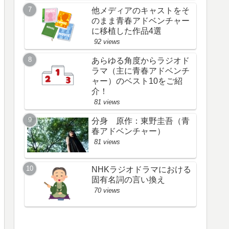
他メディアのキャストをそ
のまま青春アドベンチャー
に移植した作品4選
92 views
あらゆる角度からラジオド
ラマ（主に青春アドベンチ
ャー）のベスト10をご紹
介！
81 views
分身 原作：東野圭吾（青
春アドベンチャー）
81 views
NHKラジオドラマにおける
固有名詞の言い換え
70 views