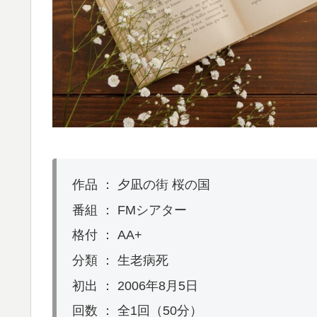
作品 ： 夕凪の街 桜の国
番組 ： FMシアター
格付 ： AA+
分類 ： 生老病死
初出 ： 2006年8月5日
回数 ： 全1回（50分）