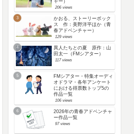
ャー）
206 views
かおる、ストーリーボック
ス 作：美野洋平ほか（青
春アドベンチャー）
129 views
異人たちとの夏 原作：山
田太一（FMシアター）
117 views
FMシアター・特集オーディ
オドラマ・各年アンケート
における得票数トップ5の
作品一覧
106 views
2026年の青春アドベンチャ
ー作品一覧
97 views