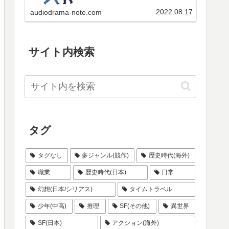
ケートの投票結果、当ブログのペ
いらっしゃると思いますので、格
ージビュー数の順位などをご覧く
付け状況を集計のうえ、ここで公
2022.08.17
audiodrama-note.com
ださい。
表いたします。是非皆さんも参加
してみてください。ただ残念なが
らあくまで手作業なので、…
サイト内検索
タグ
タグなし
多ジャンル(競作)
歴史時代(海外)
職業
歴史時代(日本)
日常
幻想(日本/シリアス)
タイムトラベル
少年(中高)
推理
SF(その他)
異世界
SF(日本)
アクション(海外)