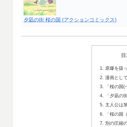
夕凪の街 桜の国 (アクションコミックス)
目
原爆を扱
漫画とし
「桜の国(
「夕凪の
主人公は
「桜の国
別の圧縮