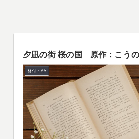
夕凪の街 桜の国 原作：こう
格付：AA