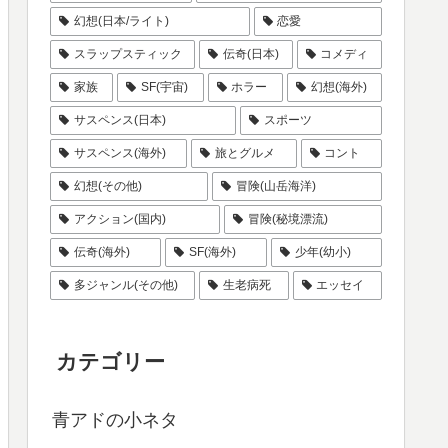
幻想(日本/ライト)
恋愛
スラップスティック
伝奇(日本)
コメディ
家族
SF(宇宙)
ホラー
幻想(海外)
サスペンス(日本)
スポーツ
サスペンス(海外)
旅とグルメ
コント
幻想(その他)
冒険(山岳海洋)
アクション(国内)
冒険(秘境漂流)
伝奇(海外)
SF(海外)
少年(幼小)
多ジャンル(その他)
生老病死
エッセイ
カテゴリー
青アドの小ネタ