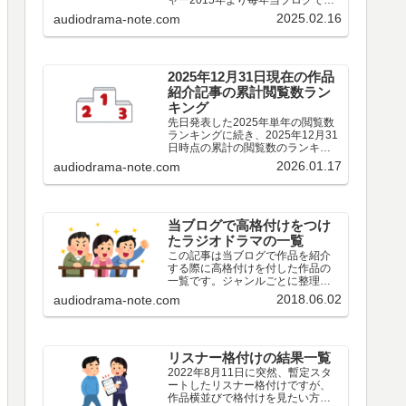
ャー2015年より毎年当ブログで実
施しているその年の青春アドベン
2025.02.16
audiodrama-note.com
チャーについてアンケート結果で
す。作品編出演者編その他編特別
集計2025年○○○※2024年
○○○※2023年○○○…
2025年12月31日現在の作品
紹介記事の累計閲覧数ラン
キング
先日発表した2025年単年の閲覧数
ランキングに続き、2025年12月31
日時点の累計の閲覧数のランキン
グです。
2026.01.17
audiodrama-note.com
当ブログで高格付けをつけ
たラジオドラマの一覧
この記事は当ブログで作品を紹介
する際に高格付けを付した作品の
一覧です。ジャンルごとに整理し
てみました。もとより私個人の感
2018.06.02
audiodrama-note.com
想にすぎないので、皆様の評価と
違う場合も多々あろうかと思いま
す。趣味の違いとお考えいただ
き、ご容赦いただけましたら幸い
です。なお、私個人の評価ではな
リスナー格付けの結果一覧
くリスナーの皆様の評価というこ
2022年8月11日に突然、暫定スタ
とであれば、歴代ベスト作品アン
ートしたリスナー格付けですが、
ケートの投票結果、年ごとのアン
作品横並びで格付けを見たい方も