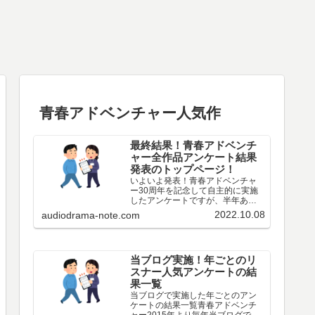
青春アドベンチャー人気作
最終結果！青春アドベンチ
ャー全作品アンケート結果
発表のトップページ！
いよいよ発表！青春アドベンチャ
ー30周年を記念して自主的に実施
したアンケートですが、半年あっ
た投票期間も遂に終わりましたの
2022.10.08
audiodrama-note.com
で、今後、順次最終結果を発表し
ていきます。なんと最終的に261名
の方にご回答いただきました。あ
りがとうございますとしか…
当ブログ実施！年ごとのリ
スナー人気アンケートの結
果一覧
当ブログで実施した年ごとのアン
ケートの結果一覧青春アドベンチ