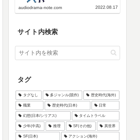
ケートの投票結果、当ブログのペ
いらっしゃると思いますので、格
ージビュー数の順位などをご覧く
付け状況を集計のうえ、ここで公
2022.08.17
audiodrama-note.com
ださい。
表いたします。是非皆さんも参加
してみてください。ただ残念なが
らあくまで手作業なので、…
サイト内検索
タグ
タグなし
多ジャンル(競作)
歴史時代(海外)
職業
歴史時代(日本)
日常
幻想(日本/シリアス)
タイムトラベル
少年(中高)
推理
SF(その他)
異世界
SF(日本)
アクション(海外)