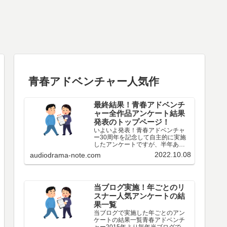
青春アドベンチャー人気作
最終結果！青春アドベンチ
ャー全作品アンケート結果
発表のトップページ！
いよいよ発表！青春アドベンチャ
ー30周年を記念して自主的に実施
したアンケートですが、半年あっ
た投票期間も遂に終わりましたの
2022.10.08
audiodrama-note.com
で、今後、順次最終結果を発表し
ていきます。なんと最終的に261名
の方にご回答いただきました。あ
りがとうございますとしか…
当ブログ実施！年ごとのリ
スナー人気アンケートの結
果一覧
当ブログで実施した年ごとのアン
ケートの結果一覧青春アドベンチ