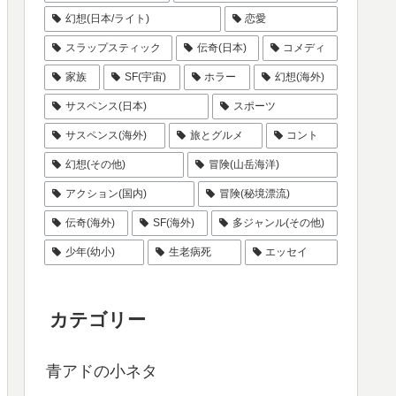
幻想(日本/ライト)
恋愛
スラップスティック
伝奇(日本)
コメディ
家族
SF(宇宙)
ホラー
幻想(海外)
サスペンス(日本)
スポーツ
サスペンス(海外)
旅とグルメ
コント
幻想(その他)
冒険(山岳海洋)
アクション(国内)
冒険(秘境漂流)
伝奇(海外)
SF(海外)
多ジャンル(その他)
少年(幼小)
生老病死
エッセイ
カテゴリー
青アドの小ネタ