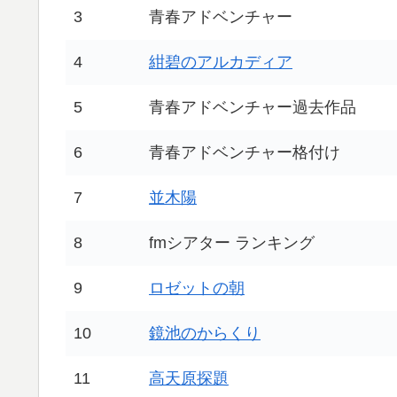
3
青春アドベンチャー
4
紺碧のアルカディア
5
青春アドベンチャー過去作品
6
青春アドベンチャー格付け
7
並木陽
8
fmシアター ランキング
9
ロゼットの朝
10
鏡池のからくり
11
高天原探題