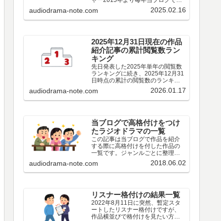
ャー2015年より毎年当ブログで実
施しているその年の青春アドベン
2025.02.16
audiodrama-note.com
チャーについてアンケート結果で
す。作品編出演者編その他編特別
集計2025年○○○※2024年
○○○※2023年○○○…
2025年12月31日現在の作品
紹介記事の累計閲覧数ラン
キング
先日発表した2025年単年の閲覧数
ランキングに続き、2025年12月31
日時点の累計の閲覧数のランキン
グです。
2026.01.17
audiodrama-note.com
当ブログで高格付けをつけ
たラジオドラマの一覧
この記事は当ブログで作品を紹介
する際に高格付けを付した作品の
一覧です。ジャンルごとに整理し
てみました。もとより私個人の感
2018.06.02
audiodrama-note.com
想にすぎないので、皆様の評価と
違う場合も多々あろうかと思いま
す。趣味の違いとお考えいただ
き、ご容赦いただけましたら幸い
です。なお、私個人の評価ではな
リスナー格付けの結果一覧
くリスナーの皆様の評価というこ
2022年8月11日に突然、暫定スタ
とであれば、歴代ベスト作品アン
ートしたリスナー格付けですが、
ケートの投票結果、年ごとのアン
作品横並びで格付けを見たい方も