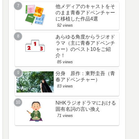
他メディアのキャストをそ
のまま青春アドベンチャー
に移植した作品4選
92 views
あらゆる角度からラジオド
ラマ（主に青春アドベンチ
ャー）のベスト10をご紹
介！
85 views
分身 原作：東野圭吾（青
春アドベンチャー）
83 views
NHKラジオドラマにおける
固有名詞の言い換え
71 views