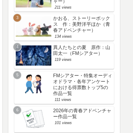
ャー）
211 views
かおる、ストーリーボック
ス 作：美野洋平ほか（青
春アドベンチャー）
134 views
異人たちとの夏 原作：山
田太一（FMシアター）
119 views
FMシアター・特集オーディ
オドラマ・各年アンケート
における得票数トップ5の
作品一覧
111 views
2026年の青春アドベンチャ
ー作品一覧
101 views