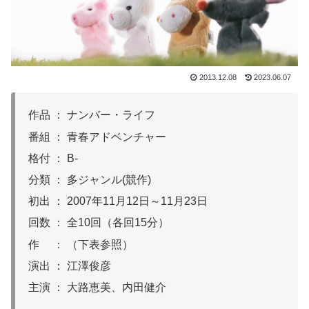
2013.12.08
2023.06.07
作品 ： ナンバー・ライフ
番組 ： 青春アドベンチャー
格付 ： B-
分類 ： 多ジャンル(競作)
初出 ： 2007年11月12日～11月23日
回数 ： 全10回（各回15分）
作 ： （下表参照）
演出 ： 江澤俊彦
主演 ： 大路恵美、内田健介