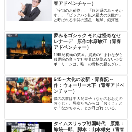
春アドベンチャー）
「宇宙のお荷物」、「銀河系のみっそか
す」、「ビックバン以来最大の失敗作」
と呼ばれる未開の惑星・地球。銀河連保
は監視員を派遣し、この星の文明が成熟
するまで交代で見守っていた。今日は監
視員が交代する日。この1年間、馬に扮し
夢みるゴシック それは怪奇なセ
格付：B
て地球を見守ってきた監視員から、来
レナーデ 原作:木原敏江（青春
年、ヒツジに扮して地球を監視する新た
アドベンチャー）
な監視員への引継ぎが行われている。こ
の2002年の日本は、宇宙人からはどのよ
19世紀初頭の英国。貴族の生まれながら
うに見えていたのであろうか。
孤児院の育ちで社交界に馴染めない少女
ポーリーンは、唯一の貴族の親友グレイ
スを突然失った。なぜ、最愛の恋人との
幸せの日々を語っていたグレイスが急死
したのか。不信の念を抱いたポーリーン
645～大化の改新・青春記～
格付：B
の前に現れたのは2人の青年貴族。ひとり
作：ウォーリー木下（青春アドベ
は当代きっての人気詩人であるが同時に
ンチャー）
奔放な女性関係でも知られるバイロン
卿。もうひとりは謎めいた美形の青年ト
僕の名前は中大兄皇子（なかのおおえの
レミー伯爵だった。
おうじ）。悪友たちからは「おうじ」と
か「なかちゃん」とか呼ばれている。今
日、西暦645年6月12日、僕ら5人の悪ガ
キグループは、ある大きなことを実行に
移そうとしている。チェンジ・ザ・ワー
タイムスリップ戦国時代 原案：
格付：B
ルド！政権を握る蘇我入鹿を暗殺してク
鯨統一郎、脚本：山本雄史（青春
ーデターを起こすのだ！しかし、自分で