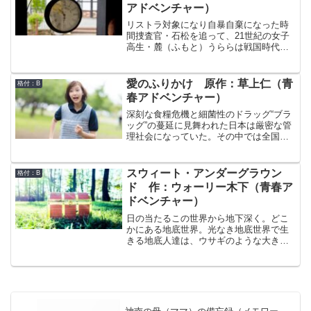
アドベンチャー）
言うのも何だが、僕らって何となく頼り
ない。暗殺のリハーサルをしてみたもの
リストラ対象になり自暴自棄になった時
の、みんな、どこか真剣味に欠けている
間捜査官・石松を追って、21世紀の女子
気がする。これで無事にクーデターは成
高生・麓（ふもと）うららは戦国時代に
功するのだろうか。
飛ぶ。しかし、今回はいつもと違い3人
組 －うらら、石松、そして元殺し屋の
剣崎薔薇之介－ の思惑はそれぞれ全く
愛のふりかけ 原作：草上仁（青
格付：B
異なっていた。袂をわかった3人は、本能
春アドベンチャー）
寺の変に向けて、それぞれの行動を開始
するが…
深刻な食糧危機と細菌性のドラッグ“ブラ
ッグ”の蔓延に見舞われた日本は厳密な管
理社会になっていた。その中では全国民
は「全国民総合重要度」により生き残り
の優先順位を決められ、重要度の上昇に
汲々としていた。そんなある日、無職の
スウィート・アンダーグラウン
格付：B
独身男である宗一は、就職の面接で訪問
ド 作：ウォーリー木下（青春ア
した官庁で、面接官に皮肉を言って重要
ドベンチャー）
度の順位が大幅に下落してしまった。焦
った宗一は、製薬会社に勤める兄と組ん
日の当たるこの世界から地下深く。どこ
で、“ブラッグ”の特効薬の密造を思いつく
かにある地底世界。光なき地底世界で生
が…
きる地底人達は、ウサギのような大きな
耳を持ち、成長すると目が見えなくなっ
てしまう。ジェット、アンバー、クオー
ツの地底人の少年3人組は、ある日、耳の
小さな女性アリスと出会う。出入りが禁
止されている縦穴を上に上に登っていく
と辿り着くという「光の世界」の伝説。