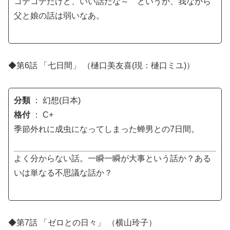
コテコテだけど、いい話だな～ というか、我ながら
父と娘の話は弱いなあ。
◆第6話 「七日間」 （樋口美友喜(現：樋口ミユ)）
分類
： 幻想(日本)
格付
： C+
季節外れに成虫になってしまった蝉男との7日間。
よく分からない話。一瞬一瞬が大事という話か？ある
いは単なる不思議な話か？
◆第7話 「ゼロとの日々」 （横山玲子）