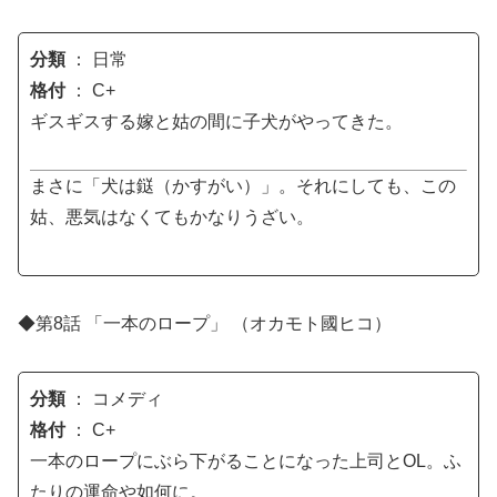
分類
： 日常
格付
： C+
ギスギスする嫁と姑の間に子犬がやってきた。
まさに「犬は鎹（かすがい）」。それにしても、この
姑、悪気はなくてもかなりうざい。
◆第8話 「一本のロープ」 （オカモト國ヒコ）
分類
： コメディ
格付
： C+
一本のロープにぶら下がることになった上司とOL。ふ
たりの運命や如何に。