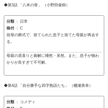
◆第3話 「八本の骨」 （小野田俊樹）
分類
： 日常
格付
： C
祖母の葬式で、捨てられた息子と捨てた母親が再会す
る。
母親の居直りと曲解に唖然・呆然。また、息子が物わ
かりが良すぎて不可解。
◆第4話 「自分勝手な四字熟語たち」 （棚瀬美幸）
分類
： コメディ