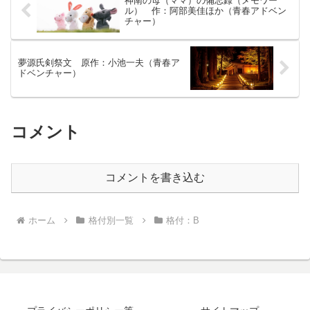
神南の母（ママ）の備忘録（メモワー
アリスはその世界へと行くことを目的と
ル） 作：阿部美佳ほか（青春アドベン
した反政府組織「ホワイト・ラビッツ」
チャー）
の最後の生き残りであるという。地下警
察に追われるアリスを守るとともに、目
の見える少年のうちに「光の世界」を見
ることを決心した3人組は、アリスに同行
夢源氏剣祭文 原作：小池一夫（青春ア
ドベンチャー）
し縦穴に潜るが、やがて3人組も軍隊と地
下警察から追われる身となってしまう。
「光の世界」は本当にあるのか、アリス
は一体は何者なのか。全てを知った3人組
は、それでもやはり「光の世界」を目指
コメント
して冒険を続ける。
コメントを書き込む
ホーム
格付別一覧
格付：B