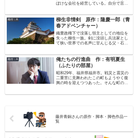
ぽけな会社を経営している。自分で言う
のも何だが、誘惑に弱く、欲望に忠実な
性格だ。おまけにお調子者でもある。あ
る日、リズという気の強い美人と一夜を
柳生非情剣 原作：隆慶一郎（青
格付：A
共にした俺は、彼女が一卵性双生児の片
春アドベンチャー）
割れであることを知り、例によって調子
に乗って、自分も一卵性双生児だという
織豊政権下で没落し領主としての地位を
嘘をついてしまった。言い訳もするのも
失った柳生一族。剣に没頭し兵法家とし
面倒くさい。だから、リズとは早々に別
て狭い世界での名声に甘んじる父・石舟
れるつもりだったが、ある日、リズとそ
斎の態度が、宗矩には我慢できない。失
の双子の妹ベティがカーナー家という大
った領土を取り戻してこその剣ではない
富豪の遺産相続人であることを知ってし
のか。敢えて柳生庄を離れ、広い世界で
俺たちの行進曲 作：有明夏生
格付：A
まった。何とか上手く立ち回って、大金
剣の腕を磨きながらついに得た立身出世
（ふたりの部屋）
をせしめることは出来ないものだろう
のチャンス。2代将軍・徳川秀忠の兵法
か。
(剣術)指南役。その実態は政権を守るため
昭和29年、福井県福井市。戦災と震災の
の裏の仕事をこなす汚れ役。しかし宗矩
二重苦に見舞われたこの町もようやく復
はこの機会を逃さない。必ずや江戸に柳
興の時を迎えつつあった。そんな町の姿
生新陰流ありと､その名を全国に轟かせて
を映したかのように地元の越前高校に通
みせる。そして領地を取り戻し最後には
う音楽部（実態はブラス・バンド部）の3
大名の座に上り詰めるのだ。
人の男子高校生も青春の時を迎えつつあ
った。まだ貧しい日本。しかも洒落た娯
楽などない田舎町。でも若者はいつも希
望とともに生きているのだ。
藤井青銅さんの原作・脚本・脚色作品一
覧