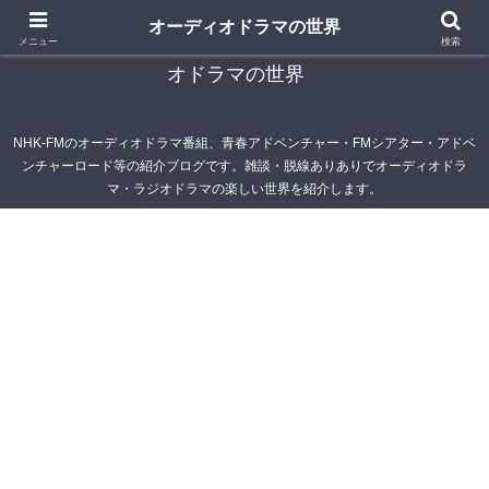
オーディオドラマの世界
青春アドベンチャー雑記帳～オーディオドラマ・ラジ
メニュー
検索
オドラマの世界
NHK-FMのオーディオドラマ番組、青春アドベンチャー・FMシアター・アドベ
ンチャーロード等の紹介ブログです。雑談・脱線ありありでオーディオドラ
マ・ラジオドラマの楽しい世界を紹介します。