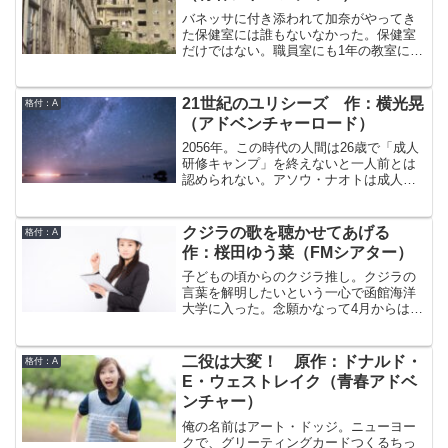
バネッサに付き添われて加奈がやってき
た保健室には誰もないなかった。保健室
だけではない。職員室にも1年の教室に
も。おかしい。1年の教室からは先ほどま
で歌声が聞こえていたのに。誰もいな
い…？いや、いる。少しだけど。結局見
21世紀のユリシーズ 作：横光晃
格付：A
つかったのは、5年2組の加奈とバネッサ
（アドベンチャーロード）
の他には3人だけ。バネッサの幼馴染の聖
哉、4年生の亮太、そして1年生のみは
2056年。この時代の人間は26歳で「成人
る。なぜこの5人だったのか。自分たちで
研修キャンプ」を終えないと一人前とは
はまったくわからない。そしてそのころ
認められない。アソウ・ナオトは成人研
「元の世界」でも大きな騒ぎが起きてい
修キャンプでも、より抜きの人間だけが
た。それはそうだ、4人もの小学生が急に
受講を許される「リーダーコース」を研
消えたのだから。
修中の身の上だ。1週間の休暇が終わり、
クジラの歌を聴かせてあげる
格付：A
いよいよ後期のパーソナリティ補正教育
作：桜田ゆう菜（FMシアター）
が開始されるころに、重大な事件が発生
する。母親の乗った宇宙船が、地球に敵
子どもの頃からのクジラ推し。クジラの
意を持った謎の異星人「アウトトリッ
言葉を解明したいという一心で函館海洋
プ」の操る集団にハイジャックされたの
大学に入った。念願かなって4月からはク
だ。さらに、その人質解放交渉にナオト
ジラを研究している岡崎教授の研究室に
の父親が、護衛にはパトロールに所属す
入る予定だ。…だったのだが、初研究の
る恋人のユリが赴くことになった。研修
チャンスは思いがけない形でやってき
二役は大変！ 原作：ドナルド・
格付：A
を続行するか、異星人との交渉に同行す
た。早朝にかかってきた電話。研究員の
E・ウェストレイク（青春アドベ
るか迷うナオトだったが…
目黒と名乗った女性はいきなり言った。
ンチャー）
「今からクジラにあわせてあげる。」慌
てて駆け付けた先にいたのはツチクジ
俺の名前はアート・ドッジ。ニューヨー
ラ。でもこのツチクジラ…死んでる？
クで、グリーティングカードつくるちっ