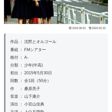
2015.06.01
2024.02.10
作品 ： 沈黙とオルゴール
番組 ： FMシアター
格付 ： A-
分類 ： 少年(中高)
初出 ： 2015年5月30日
回数 ： 全1回（50分）
作 ： 桑原亮子
音楽 ： 山下康介
演出 ： 小宮山佳典
主演 ： 上白石萌歌