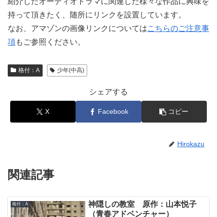
紹介したオーディオドラマに関連した様々な作品に興味を
持って頂きたく、随所にリンクを設置しています。
なお、アマゾンの画像リンクについては
こちらのご注意事
項
もご参照ください。
格付：A
少年(中高)
シェアする
X
Facebook
コピー
Hirokazu
関連記事
神隠しの教室 原作：山本悦子
格付：A
（青春アドベンチャー）