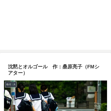
沈黙とオルゴール 作：桑原亮子（FMシ
アター）
格付：A