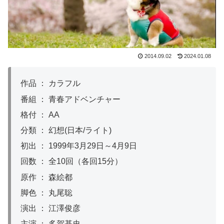
2014.09.02
2024.01.08
作品 ： カラフル
番組 ： 青春アドベンチャー
格付 ： AA
分類 ： 幻想(日本/ライト)
初出 ： 1999年3月29日～4月9日
回数 ： 全10回（各回15分）
原作 ： 森絵都
脚色 ： 丸尾聡
演出 ： 江澤俊彦
主演 ： 多賀基史