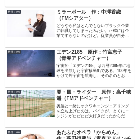
あるということを知ってしまう。捨てら
れたときに持っていた日月螺鈿（じつげ
つらでん）のアイヌの宝剣「カムイの
ミラーボール 作：中澤香織
格付：AA
剣」だけを持って天海のもとを出奔する
（FMシアター）
次郎。だが、実は天海が敢えて次郎を手
元に置いていたのは、次郎の父・太郎左
どうやら私はとんでもないブラック企業
（たろうざ）が隠していた秘密をわが物
に転職してしまったみたい。正確には企
とするためだった。そのため、すぐに天
業ですらないのだけど。従業員が自分を
海は追手を差し向けるのだが。
含めて3人しかいないのは仕方がない。実
はこの靴下ブランド“リノ・ブロードリ”は
あくまでデザイナーである莉乃さんの個
エデン2185 原作：竹宮恵子
格付：AA
人事業だった。つまり、営業や事務を一
（青春アドベンチャー）
手に切り回している若葉さんでさえ立場
はフリーのバイト。まして雑用係の私な
宇宙船「エデン2185」は西暦2085年に地
んか…キラキラしたオリジナルの靴下を
球を出航した宇宙移民船である。100年を
見て、ここでなら自分も輝けると思って
かけて外宇宙を航海し、その名のとおり
飛び込んでみたけど。やっぱり私はキラ
2185年に惑星エデンに到着する計画であ
キラ輝くミラーボールに憧れて、そのま
った。惑星エデンに到着するまでには何
わりを飛びまわる虫にすぎないのかもし
世代も必要となるため、当初の乗客・乗
夏・風・ライダー 原作：高千穂
格付：AA
れない。
員は惑星エデンにたどり着くことはでき
遥（FMアドベンチャー）
ず、実際に到着するのは彼らの子孫にな
る。そのため、航海の間、エデン2185年
奥脇と一緒にオクワキエンジニアリング
の船内では地球からは全く独立した社会
を立ち上げたのは、バイクが、とくにエ
が営まれる。エデン2185に乗り組む人た
ンジンがただただ大好きだったからだ。
ちは、この後戻りのできない航海に参加
オクワキエンジニアリングを去ったの
することを望んだ後腐れのない人ばかり
は、奥脇がパーツの製造販売に血道をあ
であり、若干18歳でパイロット候補生と
げ、いつしかマフラーしか弄れない毎日
あたふたオペラ「からめん」
格付：AA
して乗り組んだシド・ヨーハンもその一
になってしまったからだ。あれから9年。
作：萩田頌豊与（青春アドベンチ