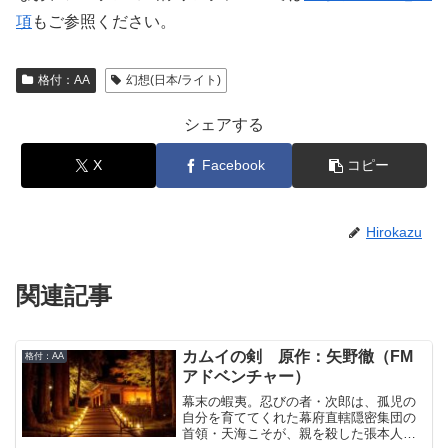
項
もご参照ください。
格付：AA
幻想(日本/ライト)
シェアする
X
Facebook
コピー
Hirokazu
関連記事
カムイの剣 原作：矢野徹（FM
格付：AA
アドベンチャー）
幕末の蝦夷。忍びの者・次郎は、孤児の
自分を育ててくれた幕府直轄隠密集団の
首領・天海こそが、親を殺した張本人で