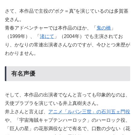
さて、本作品で主役の“ボク＝真”を演じているのは多賀基
史さん。
青春アドベンチャーでは本作品のほか、「
鬼の橋
」
（1999年）、「
渚にて
」（2004年）でも主演されてお
り、かなりの常連出演者さんなのですが、今ひとつ来歴が
わかりません。
有名声優
そして、本作品の出演者でなんと言っても印象的なのは、
天使プラプラを演じている井上真樹夫さん。
井上さんと言えば、
アニメ「ルパン三世」の石川五ェ門役
や、「宇宙海賊キャプテンハーロック」のハーロック役、
「巨人の星」の花形満役などで有名で、口数の少ない（花