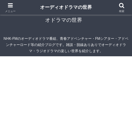
オーディオドラマの世界
青春アドベンチャー雑記帳～オーディオドラマ・ラジ
メニュー
検索
オドラマの世界
NHK-FMのオーディオドラマ番組、青春アドベンチャー・FMシアター・アドベ
ンチャーロード等の紹介ブログです。雑談・脱線ありありでオーディオドラ
マ・ラジオドラマの楽しい世界を紹介します。