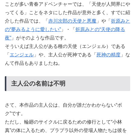
ことが多い青春アドベンチャーでは、「天使が人間界にや
ってくる」ことをネタにした作品が意外と多く、すでに紹
介した作品では、「
赤川次郎の天使と悪魔
」や「
折原みと
の“夢みるように愛したい”
」・「
折原みとの“天使の降る
夜”
」がそのような作品です。
そういえば主人公がある種の天使（エンジェル）である
「
エンジェル
」や、主人公が死神である「
死神の精度
」な
んて作品もありましたね。
主人公の名前は不明
さて、本作品の主人公は、自分が誰だかわからない“ボ
ク”です。
ただし、輪廻のサイクルに戻るための修行として“小林
真”の体に入るため、プラプラ以外の登場人物たちは彼を