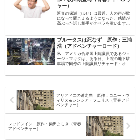
人であった。しかし、出航の5年後である
今でも辞めたのが正解だったのか考える
ャー）
2090年には早くもエデン2185の乗客・乗
ことがある。オクワキエンジニアリング
員達の意識と、彼らの社会は微妙な変化
は早々にレースに参加するようになり、
巡査の保瀬（ほせ）は最近、人の声が歌
を見せ始める。果たしてエデン2185は無
今では日本を代表するプライベーターと
になって聞こえるようになった。感情が
事に惑星エデンに到着することができる
呼ばれるまでになった。それに引き替
高ぶった話し相手がオペラを歌い出すよ
のか。この物語はエデン2185の航海に人
え、俺は未だにしがないバイク屋の親父
うに見えるのだ。診察した毛利医師は保
生を捧げたシド・ヨーハンの信念と苦悩
だ。しかし、それも終わりだ。俺も今年
瀬の症状を「突発性歌劇幻聴症候群」と
の記録である。
からレースに参戦する。チーム“ノブ”とい
断言。この病気に「あたふたオペラ症候
ブルータスは死なず 原作：三浦
格付：AA
えば聞こえはいいが、まあ言ってみれば
群」というふざけた通称を付け、悪のり
浩（アドベンチャーロード）
町内会チームだ。それでもレースはレー
しつつ治療に乗り出した。毎日診察室で
ス。時は来たのだ。夏の「鈴鹿4時間耐久
毛利医師に経過を報告する保瀬。どうや
私、アメリカ合衆国上院議員であるジョ
ロードレース」まで全力で突っ走るまで
ら保瀬は辛麺（からめん）という辛いラ
ージ・マキタは、ある日、上院の地下駐
だ。
ーメンを巡る騒動に巻き込まれているよ
車場で同僚の上院議員リチャード・オコ
うなのだが、この騒動は「あたふたオペ
ンネルから呼び止められた。オコンネル
ラ症候群」の発症と関係あるのだろう
は次期大統領選挙に出馬が噂されている
か。
有力議員だ。彼は言う。「私のランニン
グパートナーになって欲しい。はっきり
言おう。私が大統領で君が副大統領だ。
私と一緒にナショナルチケットを買わな
アリアドニの遁走曲 原作：コニー・ウ
いか？」彼は、この日系人ジョージ・マ
ィリス＆シンシア・フェリス（青春アド
キタに副大統領候補になって欲しいとい
ベンチャー）
うのか。初めて上院議員になったときに
感じた戦慄が、再び私の身体を駆け抜け
た。自分は副大統領になっても、いやそ
れ以上になってもおかしくない人間なの
レッドレイン 原作：柴田よしき（青春
アドベンチャー）
だ。そう、合衆国の歴史には副大統領か
ら大統領になった人間も大勢いるのだか
ら…