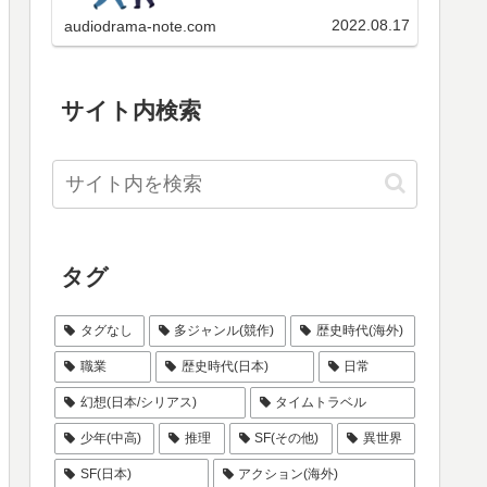
ケートの投票結果、当ブログのペ
いらっしゃると思いますので、格
ージビュー数の順位などをご覧く
付け状況を集計のうえ、ここで公
2022.08.17
audiodrama-note.com
ださい。
表いたします。是非皆さんも参加
してみてください。ただ残念なが
らあくまで手作業なので、…
サイト内検索
タグ
タグなし
多ジャンル(競作)
歴史時代(海外)
職業
歴史時代(日本)
日常
幻想(日本/シリアス)
タイムトラベル
少年(中高)
推理
SF(その他)
異世界
SF(日本)
アクション(海外)