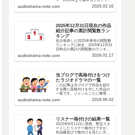
ャー2015年より毎年当ブログで実
施しているその年の青春アドベン
2025.02.16
audiodrama-note.com
チャーについてアンケート結果で
す。作品編出演者編その他編特別
集計2025年○○○※2024年
○○○※2023年○○○…
2025年12月31日現在の作品
紹介記事の累計閲覧数ラン
キング
先日発表した2025年単年の閲覧数
ランキングに続き、2025年12月31
日時点の累計の閲覧数のランキン
グです。
2026.01.17
audiodrama-note.com
当ブログで高格付けをつけ
たラジオドラマの一覧
この記事は当ブログで作品を紹介
する際に高格付けを付した作品の
一覧です。ジャンルごとに整理し
てみました。もとより私個人の感
2018.06.02
audiodrama-note.com
想にすぎないので、皆様の評価と
違う場合も多々あろうかと思いま
す。趣味の違いとお考えいただ
き、ご容赦いただけましたら幸い
です。なお、私個人の評価ではな
リスナー格付けの結果一覧
くリスナーの皆様の評価というこ
2022年8月11日に突然、暫定スタ
とであれば、歴代ベスト作品アン
ートしたリスナー格付けですが、
ケートの投票結果、年ごとのアン
作品横並びで格付けを見たい方も