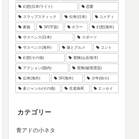
幻想(日本/ライト)
恋愛
スラップスティック
伝奇(日本)
コメディ
家族
SF(宇宙)
ホラー
幻想(海外)
サスペンス(日本)
スポーツ
サスペンス(海外)
旅とグルメ
コント
幻想(その他)
冒険(山岳海洋)
アクション(国内)
冒険(秘境漂流)
伝奇(海外)
SF(海外)
少年(幼小)
多ジャンル(その他)
生老病死
エッセイ
カテゴリー
青アドの小ネタ