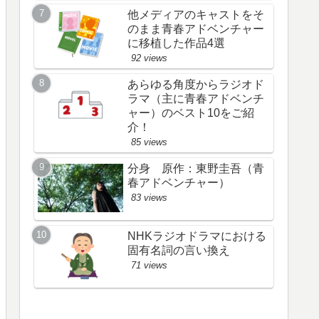
他メディアのキャストをそ
のまま青春アドベンチャー
に移植した作品4選
92 views
あらゆる角度からラジオド
ラマ（主に青春アドベンチ
ャー）のベスト10をご紹
介！
85 views
分身 原作：東野圭吾（青
春アドベンチャー）
83 views
NHKラジオドラマにおける
固有名詞の言い換え
71 views