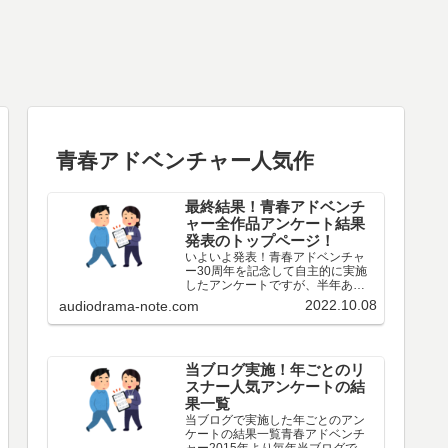
青春アドベンチャー人気作
最終結果！青春アドベンチ
ャー全作品アンケート結果
発表のトップページ！
いよいよ発表！青春アドベンチャ
ー30周年を記念して自主的に実施
したアンケートですが、半年あっ
た投票期間も遂に終わりましたの
2022.10.08
audiodrama-note.com
で、今後、順次最終結果を発表し
ていきます。なんと最終的に261名
の方にご回答いただきました。あ
りがとうございますとしか…
当ブログ実施！年ごとのリ
スナー人気アンケートの結
果一覧
当ブログで実施した年ごとのアン
ケートの結果一覧青春アドベンチ