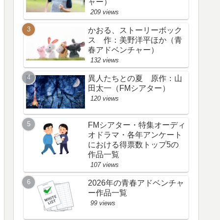
ャー）
209 views
かおる、ストーリーボック
ス 作：美野洋平ほか（青
春アドベンチャー）
132 views
異人たちとの夏 原作：山
田太一（FMシアター）
120 views
FMシアター・特集オーディ
オドラマ・各年アンケート
における得票数トップ5の
作品一覧
107 views
2026年の青春アドベンチャ
ー作品一覧
99 views