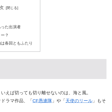
次
あった出演者
リー？
物は各回ともふたり
といえば切っても切り離せないのは、海と風。
オドラマ作品、「
CF愚連隊
」や「
天使のリール
」もそ