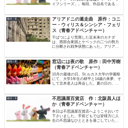
イフシリーズ」。毎回、作品名である
「○○ライフ」の○○の部分が統一したテー
マとなり、短編が10話制作されるシリー
ズです。本作品「ナンバー・ライフ」は
アリアドニの遁走曲 原作：コニ
格付：B
その4番目の作品です。
ー・ウィリス＆シンシア・フェリ
ス（青春アドベンチャー）
干ばつにより荒廃した近未来のカナダ
は、西部合衆国とケベックの二つの勢力
に分断され戦争状態にあった。アリアド
ニは、西部合衆国に属するデンヴァー・
スプリングズに住む16歳の女の子。両親
ともに科学者で、アリアドニ自身も科学
窓辺には夜の歌 原作：田中芳樹
格付：B
者の卵だ。しかし、ケベックによるレー
（青春アドベンチャー）
ザー空襲で家が破壊されてしまっただけ
でなく、母親のメディアが国家反逆罪で
10月の最後の日。St.ルカス大学の学園祭
逮捕されてしまった。父親のデアリーズ
にて、大学1年生の耕平と14歳の来夢、そ
は、いじけて飲んだくれてしまって役に
して北本老人は再会した。夏の日の、あ
立たない。こうなったらアリアドニ自身
の洋館での冒険から2カ月。3人はそれぞ
がメディアの身の潔白を証明するしかな
れに日常生活へと戻っていた。再開を祝
い。そんな中、同盟国である連邦国のエ
す三人。しかし、人気急上昇中のシンガ
不思議屋百貨店 作：北阪昌人ほ
格付：B
セックス皇太子の横やりやお付きの武官
ーソングライター・小田切亜弓の学園祭
か（青春アドベンチャー）
ジョスとの恋、そしてレーザー空襲を防
コンサートを期に、現世は再び異世界へ
ぐための軍事機密ジェムアメーバーの所
と変貌を遂げるのだった。
本日は不思議屋百貨店へようこそおいで
在も絡んで、事態は様々な様相を見せ始
下さいました。手前どもでは皆様方に人
める。
生の不思議なひとときを過ごしていただ
くための、様々な商品をご用意してお待