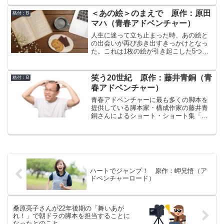
ち申し上げております。おっと、今日も
ちょっと変わったものをお求めのお客様
＜あの絵＞のまえで 原作：原田
格付：B
がいらしたようです…
マハ（青春アドベンチャー）
人生に迷って立ち止まった時、あの絵と
の出会いが再び歩き出すきっかけとなっ
た。これは1枚の絵が引き起こした5つの
小さな奇跡の物語。本作品「＜あの絵＞
のまえで」は原田マハさんによる同名の
短編集を原作とするラジオドラマです。
笑う20世紀 原作：藤井青銅（青
格付：B
原作小説は6篇構成なのですが、本作品は
春アドベンチャー）
そのうちモネの「睡蓮」をモチーフにし
た「さざなみ」以外の5篇を1回15分ずつ
青春アドベンチャーに最も多くの脚本を
の枠でラジオドラマ化しています。
提供している脚本家・構成作家の藤井青
銅さんによるショート・ショート集「笑
う20世紀」をラジオドラマ化した作品で
す。原作本は15作品で構成されていまし
たが、そのうち9作品が本作品でラジオド
ラマ化されました。原作本のうち本作品
でラジオドラマ化されなかったのは、
「新聞が来た日」、「火事男」、「古典
ハートでジャンプ！ 原作：岬兄悟（ア
芸能の夕べ」、「こおろぎ橋」、「現代
ドベンチャーロード）
人は病んでいる」、「たぬきのくじ」の6
作品です。
桑原亮子さんが22年後期の「舞いあが
れ！」で朝ドラの脚本を担当することに
なったとのこと。