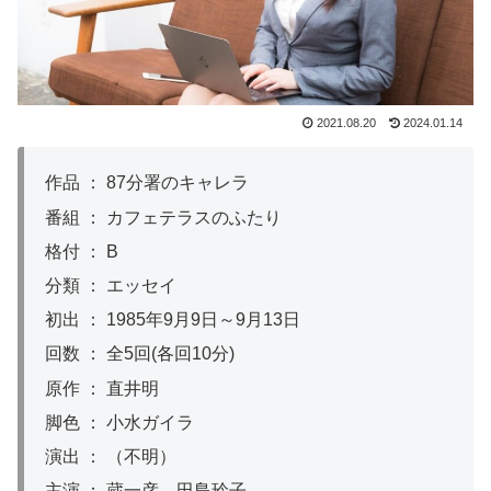
2021.08.20
2024.01.14
作品 ： 87分署のキャレラ
番組 ： カフェテラスのふたり
格付 ： B
分類 ： エッセイ
初出 ： 1985年9月9日～9月13日
回数 ： 全5回(各回10分)
原作 ： 直井明
脚色 ： 小水ガイラ
演出 ： （不明）
主演 ： 蔵一彦、田島玲子