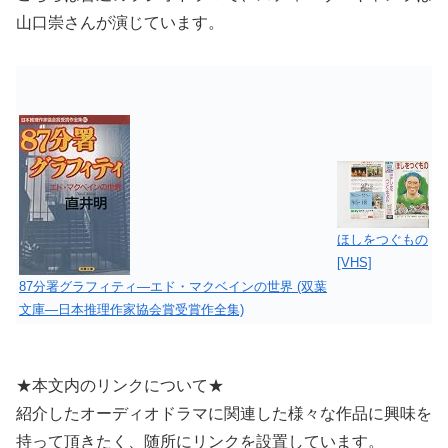
山口崇さんが演じています。
ほしをつぐもの
[VHS]
87分署グラフィティ―エド・マクベインの世界 (双葉
文庫―日本推理作家協会賞受賞作全集)
★本文内のリンクについて★
紹介したオーディオドラマに関連した様々な作品に興味を
持って頂きたく、随所にリンクを設置しています。