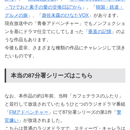
－”ひでおと素子の愛の交換日記”から
」、「
韓国・鉄道・
グルメの旅
」、「
遊佐未森のひなたVOX
」があります。
現在放送中の「青春アドベンチャー」でもノンフェクショ
ンを基にドラマ仕立てにしてしまった「
垂直の記憶
」のよ
うな作品もあります。
今後も是非、さまざまな種類の作品にチャレンジして頂き
たいものです。
本当の87分署シリーズはこちら
なお、本作品の約1年前、当時「カフェテラスのふたり」
と並行して放送されていたもうひとつのラジオドラマ番組
「
FMアドベンチャー
」にて87分署シリーズの第1作「
警
官嫌い
」が放送されました。
こちらは普通のラジオドラマで、スティーヴ・キャレラは