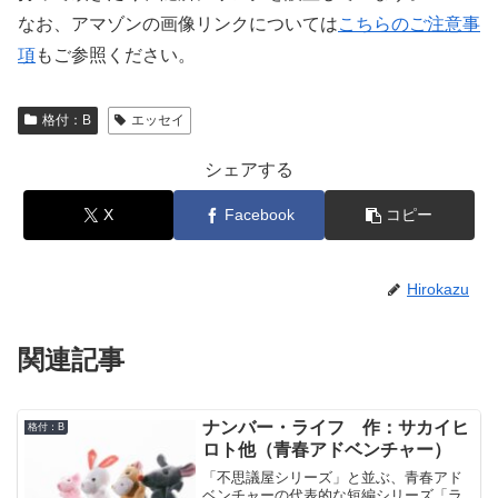
なお、アマゾンの画像リンクについては
こちらのご注意事
項
もご参照ください。
格付：B
エッセイ
シェアする
X
Facebook
コピー
Hirokazu
関連記事
ナンバー・ライフ 作：サカイヒ
格付：B
ロト他（青春アドベンチャー）
「不思議屋シリーズ」と並ぶ、青春アド
ベンチャーの代表的な短編シリーズ「ラ