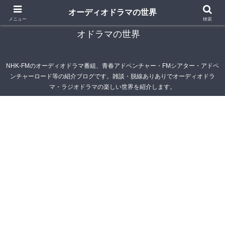
オーディオドラマの世界
青春アドベンチャー雑記帳～オーディオドラマ・ラジ
メニュー
検索
オドラマの世界
NHK-FMのオーディオドラマ番組、青春アドベンチャー・FMシアター・アドベ
ンチャーロード等の紹介ブログです。雑談・脱線ありありでオーディオドラ
マ・ラジオドラマの楽しい世界を紹介します。