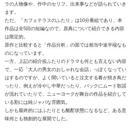
ラの人物像や、作中のセリフ、出来事などが語られていき
ます。
ただ、「カフェテラスのふたり」は10分番組であり、本
作品は全5回の短編なので、原典について紹介できる内容
は限定的。
原作と比較すると「作品分析」の面では相当中途半端なも
のになっています。
一方、上記の紹介役ふたりのドラマも何とも言えない内容
で、一応「大人の男女のおしゃれな会話」っぽくなってい
はするのですが、よく聞いていると注文する肴が焼き鳥だ
ったり、例えが冷やし中華だったり、バックにムード歌謡
が流れていたりで、ニューヨークが舞台の作品を紹介して
いる割には純ジャパな雰囲気。
しかも最終的にはふたりとも酩酊状態になるなど、ある意
味何とも独創的な展開でした。