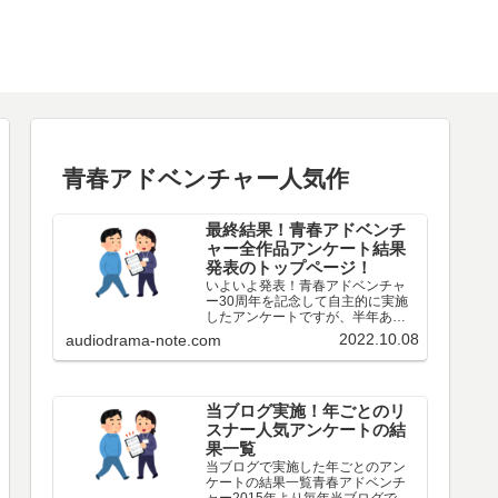
青春アドベンチャー人気作
最終結果！青春アドベンチ
ャー全作品アンケート結果
発表のトップページ！
いよいよ発表！青春アドベンチャ
ー30周年を記念して自主的に実施
したアンケートですが、半年あっ
た投票期間も遂に終わりましたの
2022.10.08
audiodrama-note.com
で、今後、順次最終結果を発表し
ていきます。なんと最終的に261名
の方にご回答いただきました。あ
りがとうございますとしか…
当ブログ実施！年ごとのリ
スナー人気アンケートの結
果一覧
当ブログで実施した年ごとのアン
ケートの結果一覧青春アドベンチ