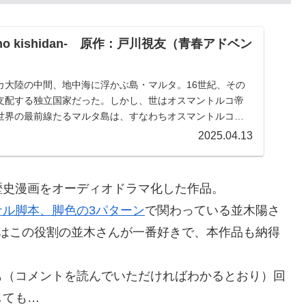
 no kishidan- 原作：戸川視友（青春アドベン
カ大陸の中間、地中海に浮かぶ島・マルタ。16世紀、その
支配する独立国家だった。しかし、世はオスマントルコ帝
世界の最前線たるマルタ島は、すなわちオスマントルコの
でもある。この緊迫したマルタ島にひとりの新たな騎士が
2025.04.13
アシェル。このフランスはアヴィニョン出身の18歳の若者
に存在になることを予期しているものはまだ少ない。
歴史漫画をオーディオドラマ化した作品。
ナル脚本、脚色の3パターン
で関わっている並木陽さ
にはこの役割の並木さんが一番好きで、本作品も納得
も（コメントを読んでいただければわかるとおり）回
しても…