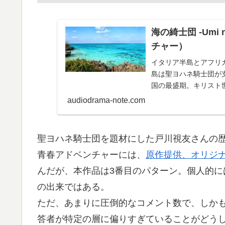
海の綺士団 -Umi
チャー）
イタリア半島とアフリ
島は聖ヨハネ騎士団が
国の最盛期。キリスト
次の侵略先ということ
audiodrama-note.com
着任する。騎士の名は
が騎士団にとって特別
聖ヨハネ騎士団を題材にした戸川視友さんの
青春アドベンチャーには、
原作提供、オリジ
んだが、本作品は3番目のパターン。個人的
の出来ではある。
ただ、あまりに圧倒的なコメント数で、しか
答者が特定の層に偏りすぎていることがどう