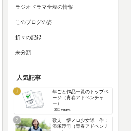
ラジオドラマ全般の情報
このブログの姿
折々の記録
未分類
人気記事
年ごと作品一覧のトップペ
ージ（青春アドベンチャ
ー）
301 views
歌え！懐メロ少女隊 作：
浪塚淳司（青春アドベンチ