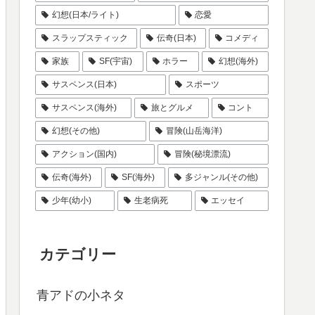
幻想(日本/ライト)
恋愛
スラップスティック
伝奇(日本)
コメディ
家族
SF(宇宙)
ホラー
幻想(海外)
サスペンス(日本)
スポーツ
サスペンス(海外)
旅とグルメ
コント
幻想(その他)
冒険(山岳海洋)
アクション(国内)
冒険(秘境漂流)
伝奇(海外)
SF(海外)
多ジャンル(その他)
少年(幼小)
生老病死
エッセイ
カテゴリー
青アドの小ネタ