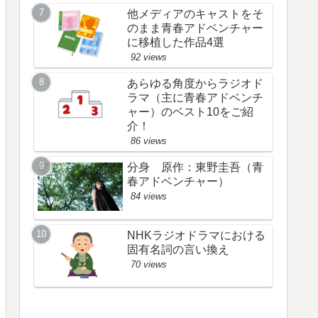
他メディアのキャストをそ
のまま青春アドベンチャー
に移植した作品4選
92 views
あらゆる角度からラジオド
ラマ（主に青春アドベンチ
ャー）のベスト10をご紹
介！
86 views
分身 原作：東野圭吾（青
春アドベンチャー）
84 views
NHKラジオドラマにおける
固有名詞の言い換え
70 views