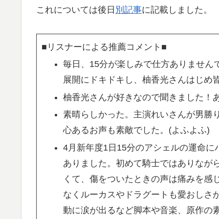
これについては後日
別記事
に記載しました。
■リスナーによる推薦コメント■
毎日、15分が楽しみで仕方ありません
展開にドキドキし、柚香光さんはじめ皆
柚香光さんが好きなので聞きました！あ
素晴らしかった。主演れいさんが男勝
心あるお声も素敵でした。(よふよふ)
4月新年度1日15分のアシェルの運命
ありました。初めて騎士ではありなが
くて、傷をついたときの声は痛みを感
なくルーカスやドラグートも愛おしさ
動に涙が出るなど脚本や音楽、原作の