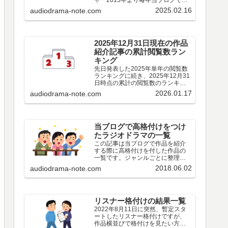
ャー2015年より毎年当ブログで実
施しているその年の青春アドベン
2025.02.16
audiodrama-note.com
チャーについてアンケート結果で
す。作品編出演者編その他編特別
集計2025年○○○※2024年
○○○※2023年○○○…
2025年12月31日現在の作品
紹介記事の累計閲覧数ラン
キング
先日発表した2025年単年の閲覧数
ランキングに続き、2025年12月31
日時点の累計の閲覧数のランキン
グです。
2026.01.17
audiodrama-note.com
当ブログで高格付けをつけ
たラジオドラマの一覧
この記事は当ブログで作品を紹介
する際に高格付けを付した作品の
一覧です。ジャンルごとに整理し
てみました。もとより私個人の感
2018.06.02
audiodrama-note.com
想にすぎないので、皆様の評価と
違う場合も多々あろうかと思いま
す。趣味の違いとお考えいただ
き、ご容赦いただけましたら幸い
です。なお、私個人の評価ではな
リスナー格付けの結果一覧
くリスナーの皆様の評価というこ
2022年8月11日に突然、暫定スタ
とであれば、歴代ベスト作品アン
ートしたリスナー格付けですが、
ケートの投票結果、年ごとのアン
作品横並びで格付けを見たい方も