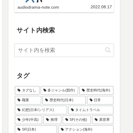
ケートの投票結果、当ブログのペ
いらっしゃると思いますので、格
ージビュー数の順位などをご覧く
付け状況を集計のうえ、ここで公
2022.08.17
audiodrama-note.com
ださい。
表いたします。是非皆さんも参加
してみてください。ただ残念なが
らあくまで手作業なので、…
サイト内検索
タグ
タグなし
多ジャンル(競作)
歴史時代(海外)
職業
歴史時代(日本)
日常
幻想(日本/シリアス)
タイムトラベル
少年(中高)
推理
SF(その他)
異世界
SF(日本)
アクション(海外)