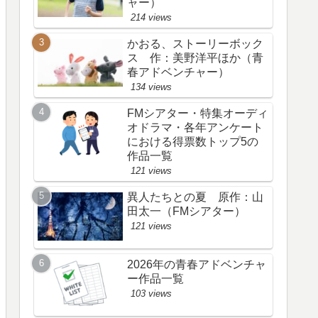
ャー）
214 views
かおる、ストーリーボック
ス 作：美野洋平ほか（青
春アドベンチャー）
134 views
FMシアター・特集オーディ
オドラマ・各年アンケート
における得票数トップ5の
作品一覧
121 views
異人たちとの夏 原作：山
田太一（FMシアター）
121 views
2026年の青春アドベンチャ
ー作品一覧
103 views