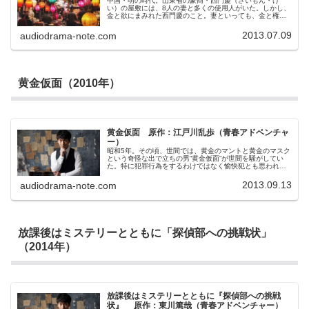
中国・明の時代。山東省の豪商・西門慶（さいもん・け
い）の屋敷には、8人の妻と多くの使用人がいた。しかし、
金と欲にまみれた西門慶のこと。妻といっても、金と権力
にものを言わせて奪い取った美女達であり、屋敷内はミエ
や欲望や嫉妬が渦巻く、苦しみの世界であった。特に、第5
2013.07.09
audiodrama-note.com
夫人である潘金蓮（はん・きんれん）は、絶世の美女であ
り、風にも耐えない風情でありながら、実は自らの欲望の
ためには何事も躊躇しない女であった。このような環境で
事件が起こらない方がおかしい。主人公の応伯爵（おう・
はくしゃく）は放蕩が過ぎて一代で身を持ち崩した末に、
幇間として、西門慶に養われている男である。その立場か
黄金仮面（2010年）
ら事件に無関係でいられない応伯爵は、不承不承、様々な
事件の真相を探り始めるのだが…
黄金仮面 原作：江戸川乱歩（青春アドベンチャ
ー）
昭和5年。その頃、世間では、黄金のマントと黄金のマスク
という奇怪な出で立ちの男“黄金仮面”が世間を騒がしてい
た。特に犯罪行為をするわけではなく愉快犯とも思われて
いたが、あまりに世間が騒ぐため、警視庁の浪越警部は、
親友の名探偵・明智小五郎にその対処を依頼する。浪越と
2013.09.13
audiodrama-note.com
ともに上野を訪れた明智は、そこで偶然にも黄金仮面の第1
の犯罪、「志摩の女王」と呼ばれる大真珠の盗難事件に遭
遇するが、明智はこの事件において黄金仮面に翻弄され、
完敗を喫してしまう。悔しがる明智だが、この事件は、黄
金仮面と明智の死力を尽くした5連戦の始まりでしかなかっ
た。
放課後はミステリーとともに「探偵部への挑戦状」
（2014年）
放課後はミステリーとともに『探偵部への挑戦
状』 原作：東川篤哉（青春アドベンチャー）