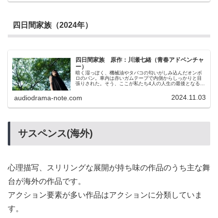
ることにした。いや参加せざるを得ない。「Swallowtail
Waltz」の舞台になった廃校で作品と同様に共同生活をす
る。確かにこんなことをしても作品の結末に近づける保証
はない。でも「Swallowtail Waltz」の続きが読めない世界
四日間家族（2024年）
で、この企画に参加するほかに何を希望に生きていけばい
いんだ。
四日間家族 原作：川瀬七緒（青春アドベンチャ
ー）
暗く湿っぽく、機械油やタバコの匂いがしみ込んだオンボ
ロのバン。車内は赤いガムテープで内側からしっかりと目
張りされた。そう、ここが私たち4人の人生の最後となる場
所だ。鉄工所を倒産させた中年男性・長谷部康夫、コロナ
禍で追い込まれたスナックのママ・寺内千代子、陰気な高
2024.11.03
audiodrama-note.com
校生・丹波陸斗、そして今は「坂崎夏美」と名乗っている
私。お互いの素性も事情も知らない私たち4人。だが集まっ
た目的だけは一致している。それは自分たちの人生の終
焉。しかし、誰一人いないはずの暗い山中に突然ひとりの
女が現れたことにより私たちの運命は変わった。正確には
ひとりの女とひとりの赤ん坊によって。始まったのは4人の
サスペンス(海外)
終焉の物語ではなく、4人の新しい人生の始まりの物語だっ
たのだ。
心理描写、スリリングな展開が持ち味の作品のうち主な舞
台が海外の作品です。
アクション要素が多い作品はアクションに分類していま
す。