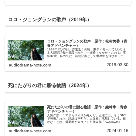
屋上から落下する高校生を見てからだ。気弱な涼介には悪
夢の出来事だったが、落ちてきた少年に見覚えはなく、自
分には関係のない出来事のハズだった。しかし、そのとき
からは彼は時々記憶を失うようになってしまった。気がつ
くと…そう、これがふたりの「涼介」が演じる、ひとつの
ロロ・ジョングランの歌声（2019年）
身体を舞台としたダブル・キャストの冒険の始まりだった
のだ。
ロロ・ジョングランの歌声 原作：松村美香（青
春アドベンチャー）
1998年12月3日、赤道近くの島、東ティモールで1人の日
本人新聞記者が射殺された。中瀬稔（なかせ・みのる）享
年32歳。私の兄だ。新聞記者として世界中を飛び回ってい
た稔兄さんは、行く先々から私に絵葉書を送ってくれた。
最後の絵葉書は東ティモールに渡る直前、インドネシアの
2019.03.30
audiodrama-note.com
世界遺産、ブランバナンのロロ・ジョングラン寺院からだ
った。あの時、稔兄さんは何を感じていたのだろう。そし
て絵葉書になぜあんなメッセージを残したのだろう。「俺
は運命に逆らうことにするよ」などというメッセージを。
死にたがりの君に贈る物語（2024年）
死にたがりの君に贈る物語 原作：綾崎隼（青春
アドベンチャー）
人気作家・ミマサカリオリが死んだ。正確には、そうSNS
で発表された。詳細は不明だ。出版社も沈黙している。確
かなことは、最新巻が大炎上した代表作「Swallowtail
Waltz」（スワロウテイル・ワルツ）シリーズは最終巻を残
して未完となったということだけだ。ミマサカリオリの小
2024.01.16
audiodrama-note.com
説は、生き辛い人々に希望の光を与えたとも、とも称され
る。僕にとっては完全に前者だ。だからこの企画に参加す