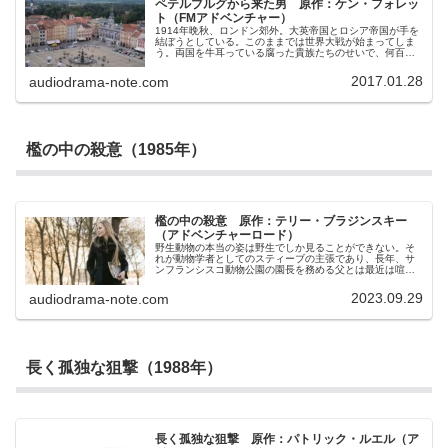
ペテルブルグから来た男 原作：ケン・フォレッ
ト（FMアドベンチャー）
1914年晩秋、ロンドン郊外。大英帝国とロシア帝国が手を
結ぼうとしている。このままでは世界大戦が始まってしま
う。両国を牛耳っている腐った貴族たちのせいで、何百万
人ものロシアの無辜の人民が犠牲になる。そんなことは何
としても避けなければならない。大丈夫。作戦は順調だ。
2017.01.28
audiodrama-note.com
御者に化けて乗っ取ったこの馬車には、交渉の英国代表で
あるウォールデン伯爵と、ロシア帝国の特使アレクセイ・
オルロフ公爵が乗っている。英国領内でオルロフ公爵が死
ねば、交渉はもちろん決裂だ。…頃合いだ。馬車を止めよ
う。そして力いっぱいに馬車の扉を引き開けて、この銃弾
を撃ち込めばすべてが終わる！「誰よ！何する
檻の中の殺意（1985年）
の！！」！！！なぜだ、なぜ彼女がそこにいるのだ！
檻の中の殺意 原作：テリー・ブラジンスキー
（アドベンチャーロード）
野生動物の本当の姿は野生でしか見ることができない。そ
れが動物学者としてのスティーブの主張であり、長年、サ
ンフランシスコ動物公園の園長を務める父とは最近は喧嘩
ばかりだ。しかし父が倒れ、嫌々、動物園の延長代理とな
って改めて感じるのは、自分の原点はやはりこの動物園で
2023.09.29
audiodrama-note.com
あったということ。何より動物が好きだし、動物園もより
良いものにしていきたい。そう心に誓ったスティーブだ
が、着任早々、カモシカが不審な死を遂げる。そして送ら
れてきた不吉なメッセージ。「園長、お前は俺の天使たち
を閉じ込め虐待している。こんなことが続いて言い訳がな
い。カモシカは解放された。次はどの天使の番かな」
長く孤独な狙撃（1988年）
長く孤独な狙撃 原作：パトリック・ルエル（ア