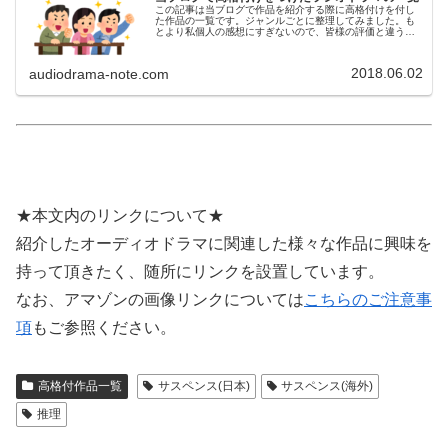
この記事は当ブログで作品を紹介する際に高格付けを付し
た作品の一覧です。ジャンルごとに整理してみました。も
とより私個人の感想にすぎないので、皆様の評価と違う場
合も多々あろうかと思います。趣味の違いとお考えいただ
き、ご容赦いただけましたら幸いです。なお、私個人の評
価ではなくリスナーの皆様の評価ということであれば、歴
2018.06.02
audiodrama-note.com
代ベスト作品アンケートの投票結果、年ごとのアンケート
の投票結果、当ブログのページビュー数の順位などをご覧
ください。
★本文内のリンクについて★
紹介したオーディオドラマに関連した様々な作品に興味を
持って頂きたく、随所にリンクを設置しています。
なお、アマゾンの画像リンクについては
こちらのご注意事
項
もご参照ください。
高格付作品一覧
サスペンス(日本)
サスペンス(海外)
推理