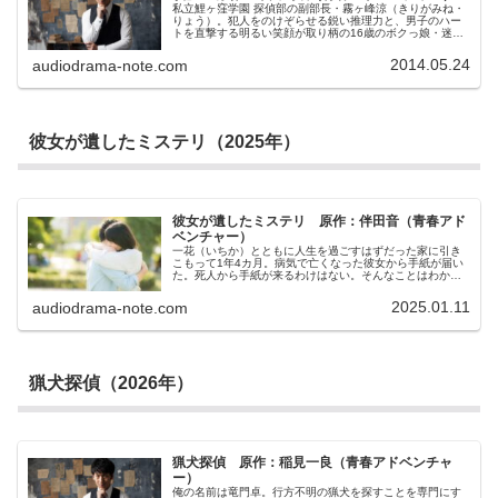
私立鯉ヶ窪学園 探偵部の副部長・霧ヶ峰涼（きりがみね・
りょう）。犯人をのけぞらせる鋭い推理力と、男子のハー
トを直撃する明るい笑顔が取り柄の16歳のボクっ娘・迷探
偵が帰ってきた！今回の事件の舞台も、校舎を結ぶ渡り廊
下、校内の池、教室、部室と、至って平凡！被害者も、男
2014.05.24
audiodrama-note.com
子高校生、男子高校生、男子高校生、液晶テレビと、これ
また至って平凡？例によって、解いても解かなくても、人
生にはさしたる影響のない怪事件を、霧ヶ峰涼が快刀乱麻
に解いていく…のか？そして今回は探偵部と敵対する謎の
組織も登場！
彼女が遺したミステリ（2025年）
彼女が遺したミステリ 原作：伴田音（青春アド
ベンチャー）
一花（いちか）とともに人生を過ごすはずだった家に引き
こもって1年4カ月。病気で亡くなった彼女から手紙が届い
た。死人から手紙が来るわけはない。そんなことはわかっ
ている。ということはこの手紙は生前、彼女が手配してい
たものだ。あの時、病室を離れなければ良かった。ずっと
2025.01.11
audiodrama-note.com
そう思ってきた。最後に彼女は何を言おうとしていたの
か。この手紙を読めばそれがわかるかも知れない。今、よ
すがにできるのはそれだけだ。
猟犬探偵（2026年）
猟犬探偵 原作：稲見一良（青春アドベンチャ
ー）
俺の名前は竜門卓。行方不明の猟犬を探すことを専門にす