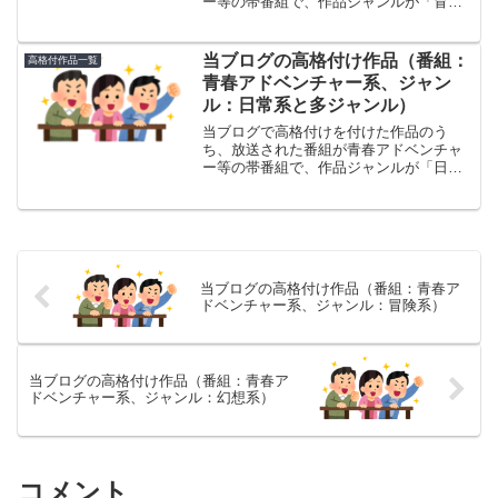
ー等の帯番組で、作品ジャンルが「冒険
系」の作品（山岳海洋、秘境漂流、歴史
時代、アクション）の一覧です。あくま
でブログ主個人の感想にすぎないことは
当ブログの高格付け作品（番組：
高格付作品一覧
ご了解ください。
青春アドベンチャー系、ジャン
ル：日常系と多ジャンル）
当ブログで高格付けを付けた作品のう
ち、放送された番組が青春アドベンチャ
ー等の帯番組で、作品ジャンルが「日常
系」の作品（スポーツ、恋愛、職業、コ
メディ、スラップスティック、コント、
少年、旅とグルメ、家族、日常）の一覧
です。あくまでブログ主個人の感想にす
ぎないことはご了解ください。
当ブログの高格付け作品（番組：青春ア
ドベンチャー系、ジャンル：冒険系）
当ブログの高格付け作品（番組：青春ア
ドベンチャー系、ジャンル：幻想系）
コメント