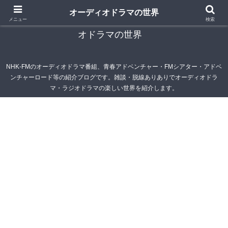
オーディオドラマの世界
青春アドベンチャー雑記帳～オーディオドラマ・ラジ
メニュー
検索
オドラマの世界
NHK-FMのオーディオドラマ番組、青春アドベンチャー・FMシアター・アドベ
ンチャーロード等の紹介ブログです。雑談・脱線ありありでオーディオドラ
マ・ラジオドラマの楽しい世界を紹介します。