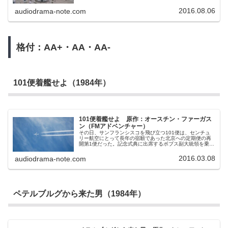
は、老齢ながらダンス教師として卓越した技術を持つと評
判だった。しかしそれ以上に彼女を有名にしていたのは、
2016.08.06
audiodrama-note.com
ただでさえ罵り言葉の宝庫と言われるロシア語を駆使し、
罵詈雑言を浴びせかける天才だったこと。その最も特徴的
な表現方法は反語法。彼女にかかると「美の極致！」とい
う言葉さえも、圧倒的な皮肉へと変わるのだ。しかし、オ
リガの過去に何か謎のようなものが見え隠れすることは小
学生であった私にも分かった。そして1992年。大人になっ
格付：AA+・AA・AA-
た私はモスクワへと飛ぶ。永年の疑問だったオリガの過去
を知るために。そこで待っていたのは、悲劇の現代史を生
きた3人の女性の物語だった。
101便着艦せよ（1984年）
101便着艦せよ 原作：オースチン・ファーガス
ン（FMアドベンチャー）
その日、サンフランシスコを飛び立つ101便は、センチュ
リー航空にとって長年の宿願であった北京への定期便の再
開第1便だった。記念式典に出席するボブス副大統領を乗せ
ているという意味でも失敗のできないフライトである。セ
ンチュリー航空はこの101便の運航に、同社切ってのベテ
2016.03.08
audiodrama-note.com
ランパイロットであるビーミッシュ機長を始めとする3人の
機長資格を持つパイロットと練達の航空機関士を配し万全
の体制を敷いた。しかし、機関士のタッド・エリオットに
はふたつの懸念事項があった。ひとつは、貨物室に積まれ
た靴箱くらいの200個の箱。積み込みの手筈が如何にも不
自然だった。そして、もう一つは、DC-10に3基搭載されて
ペテルブルグから来た男（1984年）
いるエンジンのうちの1基である第3エンジンの調子。「第
3エンジンは慢性的に温度上昇の傾向にあり。燃料制御装置
を交換。試運転の結果はOK」直前の整備状況を示す航空日
誌にはこのように書かれていたのだが…