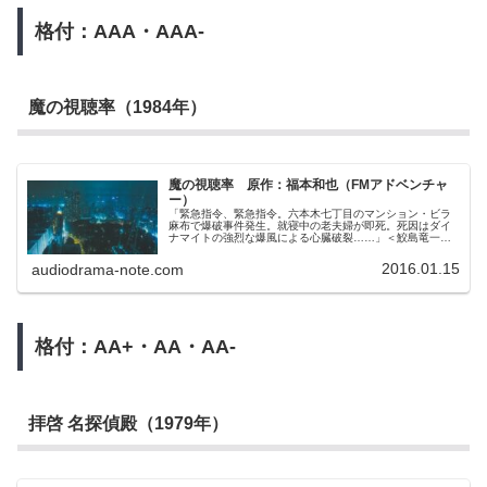
格付：AAA・AAA-
魔の視聴率（1984年）
魔の視聴率 原作：福本和也（FMアドベンチャ
ー）
「緊急指令、緊急指令。六本木七丁目のマンション・ビラ
麻布で爆破事件発生。就寝中の老夫婦が即死。死因はダイ
ナマイトの強烈な爆風による心臓破裂……」＜鮫島竜一郎
＞大東京テレビのプロデューサー。日本で初めて本格的な
テレビアニメを手がけ一躍、脚光を浴びるが、出演者との
2016.01.15
audiodrama-note.com
スキャンダルにより一年間の休職の上、関連会社へ左遷。
10年間の雌伏の後に復帰し、新企画「孫悟空道中記」で返
り咲きを図る。＜矢田清＞警視庁麻布署の捜査係の刑事
で、ヴィラ麻布の爆破事件を担当。優秀な刑事だが、心の
奥底に、ある私怨を抱えており、時には捜査より私情を優
先して行動することがある。爆破事件の捜査は、やがて10
格付：AA+・AA・AA-
年前のもう一つの事件へと結びついていく。そして、二人
の男と、彼ら自身すら知らなかった複雑な人間関係が姿を
表し始めるのだった。
拝啓 名探偵殿（1979年）