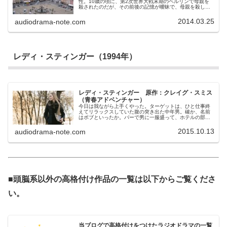
性。10歳の頃に、第2次世界大戦末期のベルリンで母親を
殺されたのだが、その前後の記憶が曖昧で、母親を殺した
犯人を覚えていないことに長年苦しんできた。ある時、ウ
ィルは催眠療法で過去の記憶を呼び覚ますことを決意し、
2014.03.25
audiodrama-note.com
精神科医アリシアのもとを訪れる。しかし、治療を始めた
直後に彼の身辺で不審な出来事が起こり始める。彼は命を
狙われ始めたようなのだ。母親が殺された、30年前のあの
夜。連合国軍の大空襲を受けていたベルリンで本当は何が
起きていたのか。そして、それはなぜ今でも隠されなけれ
ばならないのか。
レディ・スティンガー（1994年）
レディ・スティンガー 原作：クレイグ・スミス
（青春アドベンチャー）
今日は我ながら上手くやった。ターゲットは、ひと仕事終
えてリラックスしていた腹の突き出た中年男。確か、名前
はボブといったか。バーで男に一服盛って、ホテルの部屋
で彼が熟睡するのを待つだけの簡単なお仕事。バリーがい
うとおりではある。しかし警察に捕まるリスクを冒してい
2015.10.13
audiodrama-note.com
るのはこの私、マギーだ。バリーごときに楽な仕事などと
言われるのは心外だ。しかし、口の上手いバリーにまた丸
め込まれて、今日は、2回目の「仕事」をする羽目になって
しまった。気乗りはしないが、いざ次のバーに行ってみる
と、とびきりのいい男が座っていた。目つきが鋭すぎるの
が気になるが、いつもどおり仕掛けは上々。今回も楽な仕
事になる…はずだったのだが。
■頭脳系以外の高格付け作品の一覧は以下からご覧くださ
い。
当ブログで高格付けをつけたラジオドラマの一覧