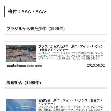
格付：AAA・AAA-
ブラジルから来た少年（1996年）
ブラジルから来た少年 原作：アイラ・レヴィン
（青春アドベンチャー）
1974年9月、ウィーンを拠点にナチスの戦犯を追っている
ユダヤ人・リーベルマンは、ブラジルに潜伏しているヨー
ゼフ・メンゲレの居場所を見つけたという情報を得る。ヨ
ーゼフ・メンゲレ。ナチスの人種理論の強烈な信奉者で、
アウシュビッツ強制収容所で多くの人体事件を繰り返し
2013.06.02
audiodrama-note.com
「白い悪魔」と呼ばれた男。もしも逮捕できれば大きな成
果だが、その類の胡散臭い情報が入ることはよくあること
で、すぐには信じられない。しかも情報提供者によれば彼
は「ヨーロッパとアメリカの各地で暮らしている96人の65
歳の男性」を殺害する計画を立てているという。俄には信
じがたい話であったが、その情報が突如、信憑性を増す事
着陸拒否（1998年）
態が発生する。情報提供者が、リーベルマンと電話で話し
ている最中に何事かのトラブルに巻き込まれ、そのまま消
息を絶ってしまったのだ。何かが始まろうとしている。リ
ーベルマンは事件の全容を把握するために動き始める。
着陸拒否 原作：ジョン・J・ナンス（青春アド
ベンチャー）
フランクフルト発・ニューヨーク行き、クワンタム航空66
便。機長は、空軍出身のベテランパイロットであるジェイ