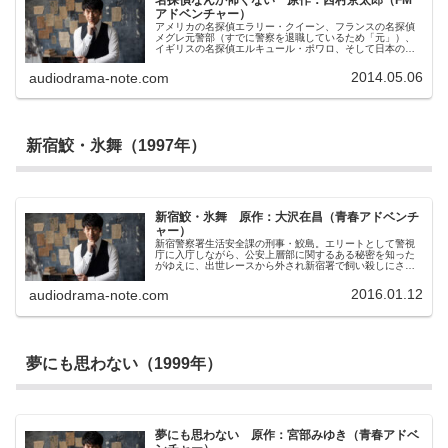
アドベンチャー）
アメリカの名探偵エラリー・クイーン、フランスの名探偵
メグレ元警部（すでに警察を退職しているため「元」）、
イギリスの名探偵エルキュール・ポワロ、そして日本の名
探偵・明智小五郎。各国を代表する4人の名探偵が東京で一
堂に会した。4人を呼び集めたのは日本の富豪である佐藤大
2014.05.06
audiodrama-note.com
造氏。かの有名な三億円事件を現実の事件として再現し、
それを4人の名探偵に推理させることにより、三億円事件の
真相に迫ろうというのだ。鋭い推理で、“モデル犯人”村越の
動きを次々に言い当てる4人の名探偵。しかし、事件は当初
の筋書きを超えて思いもよらない展開を始める。
新宿鮫・氷舞（1997年）
新宿鮫・氷舞 原作：大沢在昌（青春アドベンチ
ャー）
新宿警察署生活安全課の刑事・鮫島。エリートとして警視
庁に入庁しながら、公安上層部に関するある秘密を知った
がゆえに、出世レースから外され新宿署で飼い殺しにされ
ている男。しかしその秘密故に警察組織もまた鮫島に軽々
しく手出しをすることができない。鮫島は新宿をねぐらと
2016.01.12
audiodrama-note.com
して、自らが信じる正義のありか、ひとりの刑事としての
あるべき姿を追い続ける。彼には上層部からの圧力は関係
ない。一旦、事件に食いついたら決して離れない。そう彼
は、キャリア出身の新宿署員、制度の中のはみ出し者、
「新宿鮫」。
夢にも思わない（1999年）
夢にも思わない 原作：宮部みゆき（青春アドベ