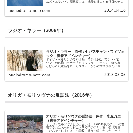
ムズ・ホランド。副操縦士は、機長を採点する役目のチェ
ックキャプテンでもあるディック・ロブ。クリスマス前の
12月22日に離陸したその便は、アメリカ大使ランカスター
2014.04.18
audiodrama-note.com
というVIPを乗せていたものの、あくまで普通のフライトの
はずだった。機内でインフルエンザによる急病人が出て、
ロンドンのヒースロー空港への緊急着陸を決断せざるを得
なくなったことさえ、想定の範囲外のできごとではない。
しかし、ヒースロー空港が不可解にも66便の着陸を拒否し
たことにより、事態はもはや通常の出来事とは言えなくな
ラジオ・キラー（2008年）
った。そして迎える急病人の死。それは緊急事態の終わり
ではなく、始まりに過ぎなかったのだ。
ラジオ・キラー 原作：セバスチャン・フィツェ
ック（青春アドベンチャー）
ドイツ・ベルリンのラジオ局、ラジオ101（ワン・ゼロ・
ワン）の名物コーナー「キャッシュ・コール」。無作為に
かけられた電話を取ったリスナーが予め放送されたパスワ
ードを答えられれば現金がもらえるという人気のコーナー
だ。しかし、スタジオ見学に来た松葉杖の男が、番組中に
2013.03.05
audiodrama-note.com
突然人質を取りラジオ101に立てこもってしまったことに
より番組は一変してしまう。犯人は番組を乗っ取り、彼自
身のルールにより「キャッシュ・コール」を再開したの
だ。「ハロー、ベルリン。もし電話を受けたあなたがパス
ワード以外のことを言ってしまったら僕はこのスタジオに
いる誰かを射殺します。101をお聞きの皆様に最悪の悪夢
オリガ・モリソヴナの反語法（2016年）
をお届けします。」この犯人と交渉に当たるのはドイツ警
察・特別出動隊SWATの交渉人イーラ。イーラは娘を自殺
させてしまった自責の念からその日、自らも死のうとして
いた。しかし、その直前で同僚であるゲッツに見つかり、
この犯人の相手をさせられることになったのだ。当初は精
神異常者と思われた犯人だが、交渉が進む中でやがて予想
もできない展開を迎える。
オリガ・モリソヴナの反語法 原作：米原万里
（青春アドベンチャー）
オリガ・モルソヴナとの出会いは、1960年代のチェコの首
都プラハにあったソビエト学校でのこと。私、弘世志摩
（ひろせ・しま）はこの学校に通う小学生だった。オリガ