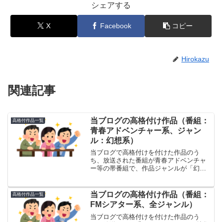
シェアする
X
Facebook
コピー
Hirokazu
関連記事
当ブログの高格付け作品（番組：
高格付作品一覧
青春アドベンチャー系、ジャン
ル：幻想系）
当ブログで高格付けを付けた作品のう
ち、放送された番組が青春アドベンチャ
ー等の帯番組で、作品ジャンルが「幻想
系」（ファンタジー）の作品（異世界、
ホラー、伝奇、幻想）の一覧です。あく
までブログ主個人の感想にすぎないこと
当ブログの高格付け作品（番組：
高格付作品一覧
はご了解ください。
FMシアター系、全ジャンル）
当ブログで高格付けを付けた作品のう