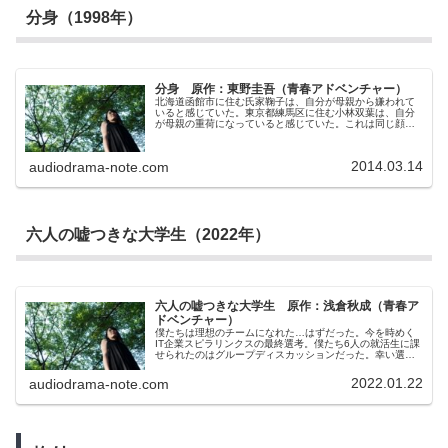
分身（1998年）
分身 原作：東野圭吾（青春アドベンチャー）
北海道函館市に住む氏家鞠子は、自分が母親から嫌われて
いると感じていた。東京都練馬区に住む小林双葉は、自分
が母親の重荷になっていると感じていた。これは同じ顔を
持つ1歳違いのふたりの少女が出会う物語。ふたりが抱えて
いた出生を巡る疑惑と葛藤と、そしてそれらからの開放の
物語。
2014.03.14
audiodrama-note.com
六人の嘘つきな大学生（2022年）
六人の嘘つきな大学生 原作：浅倉秋成（青春ア
ドベンチャー）
僕たちは理想のチームになれた…はずだった。今を時めく
IT企業スピラリンクスの最終選考。僕たち6人の就活生に課
せられたのはグループディスカッションだった。幸い選考
日までには時間がある。しかもこれは落とすための選考で
はない。お互いを理解し、短所を補い、長所を生かしあ
2022.01.22
audiodrama-note.com
う。良いディスカッションをして会社をうならせて全員内
定。5,000人から選ばれたこの精鋭6名ならそれができるは
ずだ。その確信はスピラの方針変更で採用が1名のみとな
り、グループディスカッションがその1名をお互いで選ぶ場
となってしまっても変わらなかった。フェアな議論で全員
が納得できる1名を選び出す。そのためのルールも合意する