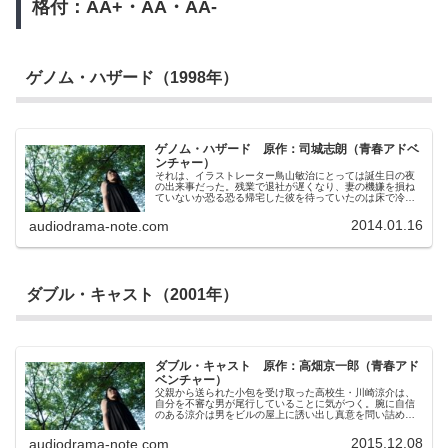
格付：AA+・AA・AA-
ことができた。こんな状況でさえ僕たちは協力し合うこと
ができる。僕たちは理想のチームになれたはずだったの
だ…
ゲノム・ハザード（1998年）
ゲノム・ハザード 原作：司城志朗（青春アドベ
ンチャー）
それは、イラストレーター鳥山敏治にとっては誕生日の夜
の出来事だった。残業で退社が遅くなり、妻の機嫌を損ね
ていないか恐る恐る帰宅した彼を待っていたのは床で冷た
くなった妻の死体。突然現れた刑事と名乗る不審な二人組
から逃れることになった鳥山は、夜の街をあてどなく彷徨
2014.01.16
audiodrama-note.com
うことになる。そして、妻の実家、友人宅、昔のバイト
先、再び自宅などを尋ねるにつれ、鳥山は自分の記憶と、
周囲が語る自分の姿とがかけ離れていることに気がつき始
める。何より自分の記憶自体が少しずつ変化を始めている
ようなのだ。自分は誰なのか、どこに住んでいて、何をし
てきた人間なのか。すべてが信じられなくなる中で、“鳥
ダブル・キャスト（2001年）
山”はどのような真実に辿り着くのか。
ダブル・キャスト 原作：高畑京一郎（青春アド
ベンチャー）
父親から送られた小包を受け取った高校生・川崎涼介は、
自分を不審な男が尾行していることに気がつく。腕に自信
のある涼介は男をビルの屋上に誘い出し真意を問い詰める
のだが、逆に男の持っていた拳銃により、屋上から落下さ
せられてしまった。気がつくと…もうひとりの高校生・浦
2015.12.08
audiodrama-note.com
和涼介の身に異変が起こり始めるのは、あるビルの近くで