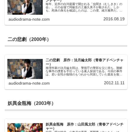
ンチャー）
毎年、近所の白河庭園で開かれる「虫聞き（むしきき）の
会」。その会場で同級生の工藤久美子が殺された。しか
も、死体の身元を確認したのは、この僕、緒方雅男だ。偶
然ではない。工藤さんが家族で虫聞きの会に行くのは本人
から聞いていた。淡い思いを胸に、会場で工藤さんに会え
2016.08.19
audiodrama-note.com
ることを期待して行ってみたのだ。それがまさか死体に対
面することになるとは。しかも死んだ工藤さんは、濃い化
粧に、派手なスカート、高いヒールの靴。いつも学校で見
るのとは全く違う格好をしていた。一体、何が起こってい
るのか。僕はクールな親友の島崎とともに謎を追い始める
のだが。
二の悲劇（2000年）
二の悲劇 原作：法月綸太郎（青春アドベンチャ
ー）
推理作家の法月綸太郎は、警視庁の警部を父に持ち、難解
な事件の捜査を手伝っている素人探偵である。今回の事件
は、若い女性が痴情のもつれから同居していた親友を殺害
したというもの。死体の顔を潰すという残虐な犯行の割に
は動機が不十分な印象は残ったが、ごく単純な事件と思わ
2012.11.11
audiodrama-note.com
れた。しかし倫太郎は、捜査本部で使われている被疑者と
被害者の名前が、卒業アルバムではひっくりかえって書か
れていることに気がつく。この事件は名前と顔をなくした
ふたりの女性とふたりの男性を中心とする複雑な事件だっ
たのだ。
妖異金瓶梅（2003年）
妖異金瓶梅 原作：山田風太郎（青春アドベンチ
ャー）