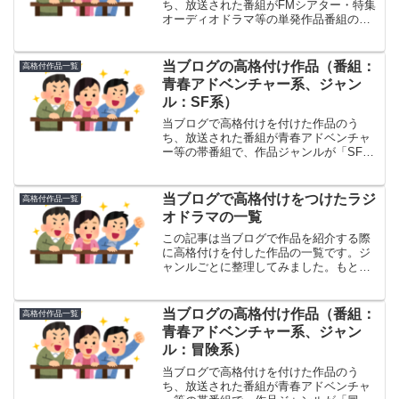
ち、放送された番組がFMシアター・特集
オーディオドラマ等の単発作品番組のも
のの一覧です。あくまでブログ主個人の
感想にすぎないことはご了解ください。
当ブログの高格付け作品（番組：
高格付作品一覧
青春アドベンチャー系、ジャン
ル：SF系）
当ブログで高格付けを付けた作品のう
ち、放送された番組が青春アドベンチャ
ー等の帯番組で、作品ジャンルが「SF
系」の作品（タイムトラベルを含む）の
一覧です。あくまでブログ主個人の感想
にすぎないことはご了解ください。
当ブログで高格付けをつけたラジ
高格付作品一覧
オドラマの一覧
この記事は当ブログで作品を紹介する際
に高格付けを付した作品の一覧です。ジ
ャンルごとに整理してみました。もとよ
り私個人の感想にすぎないので、皆様の
評価と違う場合も多々あろうかと思いま
す。趣味の違いとお考えいただき、ご容
当ブログの高格付け作品（番組：
高格付作品一覧
赦いただけましたら幸いです。なお、私
青春アドベンチャー系、ジャン
個人の評価ではなくリスナーの皆様の評
ル：冒険系）
価ということであれば、歴代ベスト作品
アンケートの投票結果、年ごとのアンケ
当ブログで高格付けを付けた作品のう
ートの投票結果、当ブログのページビュ
ち、放送された番組が青春アドベンチャ
ー数の順位などをご覧ください。