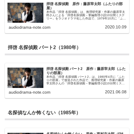
拝啓 名探偵殿 原作：藤原宰太郎（ふたりの部
屋）
本作品「拝啓 名探偵殿」は、推理研究家・作家の藤原宰太
郎さんによる「拝啓名探偵殿－掌編推理小説10分間ミステ
リー」をラジオドラマ化した作品で、1979年10月に「ふた
りの部屋」で放送されました。「ふたりの部屋」は本作品
放送当時、1日10分の帯番組でしたので、まさに番組にぴ
2020.10.09
audiodrama-note.com
ったりの原作であったと思います。それもあってか翌1980
年にはパート2も制作されています。
拝啓 名探偵殿 パート2（1980年）
拝啓 名探偵殿 パート2 原作：藤原宰太郎（ふた
りの部屋）
本作品「拝啓 名探偵殿 パート2」は、1980年4月に「ふた
りの部屋」で放送された作品で、推理研究家・作家の藤原
宰太郎さんの「拝啓名探偵殿－掌編推理小説10分間ミステ
リー」をラジオドラマ化した作品です。1979年10月に第1
弾が放送されており、本作品はその第2弾にあたります。
2021.06.08
audiodrama-note.com
名探偵なんか怖くない（1985年）
名探偵なんか怖くない 原作：西村京太郎（FM