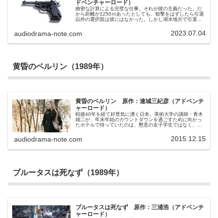
ドベンチャーロード）
緻密な計算による完璧な仕事。それが彼の主義だった。だ
から距離が1250ｍあったとしても、狙撃をはずしたら引退
以外の選択肢は彼にはなかった。しかし湖水地方で引退後
の生活の場を探していた彼に不思議な出来頃が起きた。た
またま親しくなった女性の父親が、彼の最後の仕事（失敗
2023.07.04
audiodrama-note.com
したロングキル）の標的と同一人物だったのだ。こんな偶
然があるのだろうか。自分の知らないところで何かが起き
ていたのか、そしてこれから何かが起きるのか。
黄昏のベルリン（1989年）
黄昏のベルリン 原作：連城三紀彦（アドベンチ
ャーロード）
戦後40年を経て好景気に湧く日本。美術大学の講師・青木
雄二が、年末年始のカウントダウンを過ごすために向かっ
たホテルで待っていたのは、懇意の女子学生ではなく、エ
ルザという見知らぬ外国人女性だった。外国人に間違えら
れる容姿を持った日本人の男と、日本人と遜色ない日本語
2015.12.15
audiodrama-note.com
を話すドイツ女との出会い。女は男に謎めいた言葉を伝え
る。「私はあなたを必要としている」「貴方の描いた『ひ
なげし』という絵に描かれている女性とそっくりの女性が
描かれている絵を知っている」やがて男の前に現れ始める
ネオナチの影。ふたりの出逢いは一体、何の始まりなの
か。
ブルータスは死なず（1989年）
ブルータスは死なず 原作：三浦浩（アドベンチ
ャーロード）