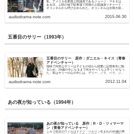
私、アメリカ合衆国上院議員であるジョージ・マキタは、
ある日、上院の地下駐車場で同僚の上院議員リチャード・
オコンネルから呼び止められた。オコンネルは次期大統領
選挙に出馬が噂されている有力議員だ。彼は言う。「私の
ランニングパートナーになって欲しい。はっきり言おう。
2015.06.30
audiodrama-note.com
私が大統領で君が副大統領だ。私と一緒にナショナルチケ
ットを買わないか？」彼は、この日系人ジョージ・マキタ
に副大統領候補になって欲しいというのか。初めて上院議
員になったときに感じた戦慄が、再び私の身体を駆け抜け
た。自分は副大統領になっても、いやそれ以上になっても
おかしくない人間なのだ。そう、合衆国の歴史には副大統
五番目のサリー（1993年）
領から大統領になった人間も大勢いるのだから…
五番目のサリー 原作：ダニエル・キイス（青春
アドベンチャー）
地味で内気なサリーは子どもの頃から頻繁に記憶喪失に陥
るため、29歳の今になるまで何をやっても上手くいかなっ
た。実はサリーの心の中には、デリー、ノラ、ベラ、ジン
クスの4人の人格がおり、サリーが精神的に耐えられない状
況に陥るたびに、彼らがサリーに代わって事態に対処して
2012.11.04
audiodrama-note.com
きた。サリーの記憶喪失はその結果だったのだ。ある日、
何度目かの自殺未遂（サリーは知らないが実はペシミスト
のノラによるもの）をしたサリーは、ついに精神科医アッ
シュの治療を受ける決心をする。
あの夜が知っている（1994年）
あの夜が知っている 原作：R・D・ツィマーマ
ン（青春アドベンチャー）
シカゴ在住のウィルはドイツ・ベルリン生まれの40歳の男