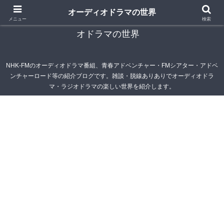
オーディオドラマの世界
青春アドベンチャー雑記帳～オーディオドラマ・ラジ
メニュー
検索
オドラマの世界
NHK-FMのオーディオドラマ番組、青春アドベンチャー・FMシアター・アドベ
ンチャーロード等の紹介ブログです。雑談・脱線ありありでオーディオドラ
マ・ラジオドラマの楽しい世界を紹介します。