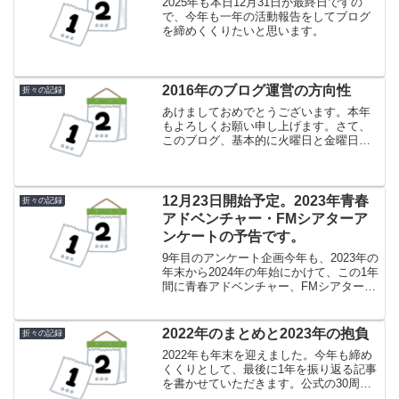
2025年も本日12月31日が最終日ですの
で、今年も一年の活動報告をしてブログ
を締めくくりたいと思います。
2016年のブログ運営の方向性
折々の記録
あけましておめでとうございます。本年
もよろしくお願い申し上げます。さて、
このブログ、基本的に火曜日と金曜日に
定期的に更新しているのですが、本年は1
月1日がその金曜日に当たります。そこで
例年になく真面目に、2016年の当ブログ
の抱負などを書い...
12月23日開始予定。2023年青春
折々の記録
アドベンチャー・FMシアターア
ンケートの予告です。
9年目のアンケート企画今年も、2023年の
年末から2024年の年始にかけて、この1年
間に青春アドベンチャー、FMシアター/
特集オーディオドラマで放送されたオー
ディオドラマについてのアンケートを実
施します。2015年にスタートしたこのア
2022年のまとめと2023年の抱負
折々の記録
ンケー...
2022年も年末を迎えました。今年も締め
くくりとして、最後に1年を振り返る記事
を書かせていただきます。公式の30周年
記念企画？2022年3月をもって青春アドベ