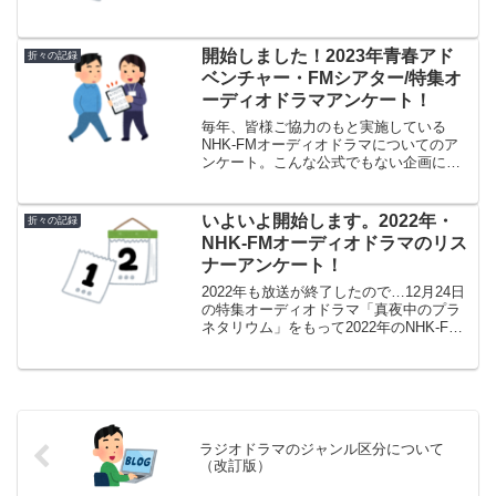
ンチャーは30周年を迎えました。凄いで
すよね、30年ですよ！実は相当の長寿番
組なの...
開始しました！2023年青春アド
折々の記録
ベンチャー・FMシアター/特集オ
ーディオドラマアンケート！
毎年、皆様ご協力のもと実施している
NHK-FMオーディオドラマについてのア
ンケート。こんな公式でもない企画にご
参加いただき感謝しかありません。今年
も12月23日の特集オーディオドラマ「き
みに微笑む、クリスマス」をもってすべ
いよいよ開始します。2022年・
折々の記録
ての放送が終了しましたので、早速スタ
NHK-FMオーディオドラマのリス
ートします。
ナーアンケート！
2022年も放送が終了したので…12月24日
の特集オーディオドラマ「真夜中のプラ
ネタリウム」をもって2022年のNHK-FM
オーディオドラマはすべての放送が終了
しました。早速ですが今年もこの1年で放
送された青春アドベンチャー及びFMシア
ター...
ラジオドラマのジャンル区分について
（改訂版）