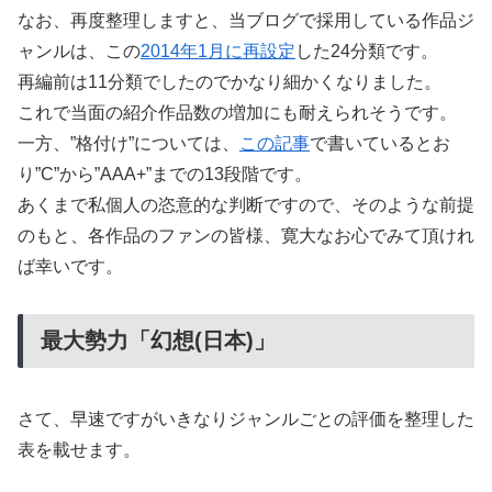
なお、再度整理しますと、当ブログで採用している作品ジ
ャンルは、この
2014年1月に再設定
した24分類です。
再編前は11分類でしたのでかなり細かくなりました。
これで当面の紹介作品数の増加にも耐えられそうです。
一方、”格付け”については、
この記事
で書いているとお
り”C”から”AAA+”までの13段階です。
あくまで私個人の恣意的な判断ですので、そのような前提
のもと、各作品のファンの皆様、寛大なお心でみて頂けれ
ば幸いです。
最大勢力「幻想(日本)」
さて、早速ですがいきなりジャンルごとの評価を整理した
表を載せます。