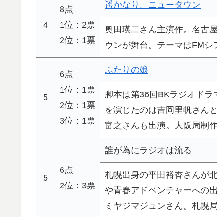
遥かなり、ニュータウン
8点
4
1位：2票
奥田瑛二さん主演作。名古
2位：1票
ウンが舞台。テーマはFMシ
ふたりの娘
6点
1位：1票
脚本は第36回BKラジオド
5
2位：1票
を演じたのは吉岡里帆さん
3位：1票
富之さんも出演。大阪局制
誰が為にラジオは流る
6点
札幌出身の平田裕香さんが北
5
2位：3票
や青春アドベンチャーへの
ミヤジマジュンさん。札幌