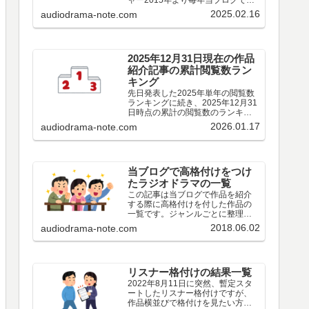
ャー2015年より毎年当ブログで実
施しているその年の青春アドベン
2025.02.16
audiodrama-note.com
チャーについてアンケート結果で
す。作品編出演者編その他編特別
集計2025年○○○※2024年
○○○※2023年○○○…
2025年12月31日現在の作品
紹介記事の累計閲覧数ラン
キング
先日発表した2025年単年の閲覧数
ランキングに続き、2025年12月31
日時点の累計の閲覧数のランキン
グです。
2026.01.17
audiodrama-note.com
当ブログで高格付けをつけ
たラジオドラマの一覧
この記事は当ブログで作品を紹介
する際に高格付けを付した作品の
一覧です。ジャンルごとに整理し
てみました。もとより私個人の感
2018.06.02
audiodrama-note.com
想にすぎないので、皆様の評価と
違う場合も多々あろうかと思いま
す。趣味の違いとお考えいただ
き、ご容赦いただけましたら幸い
です。なお、私個人の評価ではな
リスナー格付けの結果一覧
くリスナーの皆様の評価というこ
2022年8月11日に突然、暫定スタ
とであれば、歴代ベスト作品アン
ートしたリスナー格付けですが、
ケートの投票結果、年ごとのアン
作品横並びで格付けを見たい方も