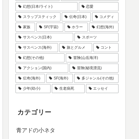
幻想(日本/ライト)
恋愛
スラップスティック
伝奇(日本)
コメディ
家族
SF(宇宙)
ホラー
幻想(海外)
サスペンス(日本)
スポーツ
サスペンス(海外)
旅とグルメ
コント
幻想(その他)
冒険(山岳海洋)
アクション(国内)
冒険(秘境漂流)
伝奇(海外)
SF(海外)
多ジャンル(その他)
少年(幼小)
生老病死
エッセイ
カテゴリー
青アドの小ネタ