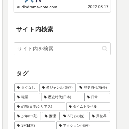
ケートの投票結果、当ブログのペ
いらっしゃると思いますので、格
ージビュー数の順位などをご覧く
付け状況を集計のうえ、ここで公
2022.08.17
audiodrama-note.com
ださい。
表いたします。是非皆さんも参加
してみてください。ただ残念なが
らあくまで手作業なので、…
サイト内検索
タグ
タグなし
多ジャンル(競作)
歴史時代(海外)
職業
歴史時代(日本)
日常
幻想(日本/シリアス)
タイムトラベル
少年(中高)
推理
SF(その他)
異世界
SF(日本)
アクション(海外)