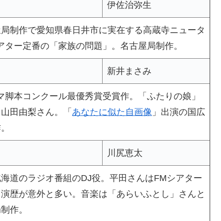
伊佐治弥生
屋局制作で愛知県春日井市に実在する高蔵寺ニュータ
アター定番の「家族の問題」。名古屋局制作。
新井まさみ
ラマ脚本コンクール最優秀賞受賞作。「ふたりの娘」
と山田由梨さん。「
あなたに似た自画像
」出演の国広
作。
川尻恵太
海道のラジオ番組のDJ役。平田さんはFMシアター
出演歴が意外と多い。音楽は「あらいふとし」さんと
局制作。