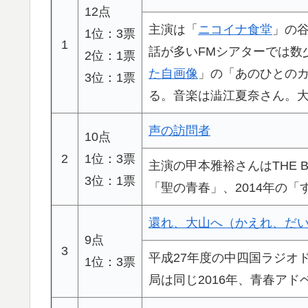
12点
主演は「
ニコイナ食堂
」の
1位：3票
1
話が多いFMシアターでは数
2位：1票
た自画像
」の「あのひとの
3位：1票
る。音楽は澁江夏奈さん。
声の訪問者
10点
2
1位：3票
主演の甲本雅裕さんはTHE B
3位：1票
「聖の青春」、2014年の
還れ、大山へ（かえれ、だ
9点
3
平成27年度の中四国ラジオ
1位：3票
局は同じ2016年、青春アド