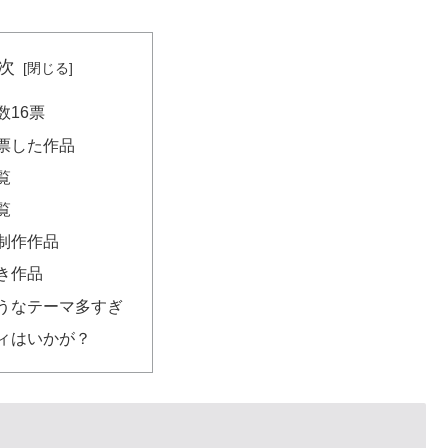
次
数16票
票した作品
覧
覧
制作作品
き作品
うなテーマ多すぎ
ィはいかが？