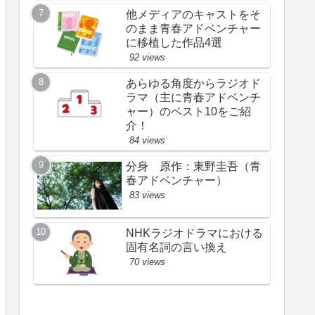
他メディアのキャストをそ
のまま青春アドベンチャー
に移植した作品4選
92 views
あらゆる角度からラジオド
ラマ（主に青春アドベンチ
ャー）のベスト10をご紹
介！
84 views
分身 原作：東野圭吾（青
春アドベンチャー）
83 views
NHKラジオドラマにおける
固有名詞の言い換え
70 views