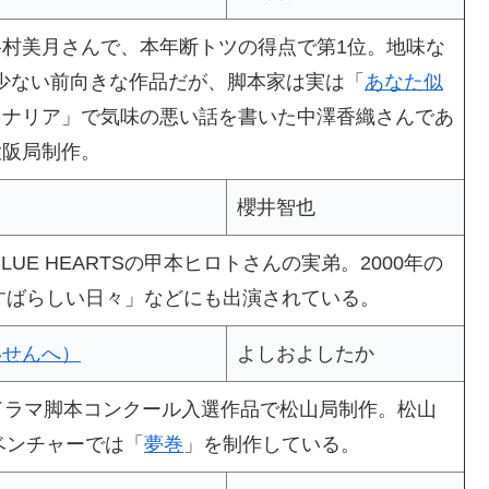
谷村美月さんで、本年断トツの得点で第1位。地味な
少ない前向きな作品だが、脚本家は実は「
あなた似
カナリア」で気味の悪い話を書いた中澤香織さんであ
大阪局制作。
櫻井智也
LUE HEARTSの甲本ヒロトさんの実弟。2000年の
「すばらしい日々」などにも出演されている。
いせんへ）
よしおよしたか
ドラマ脚本コンクール入選作品で松山局制作。松山
ベンチャーでは「
夢巻
」を制作している。