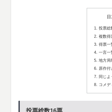
目
投票総
複数得
得票一
一言一
地方局
原作付
同じよ
コメデ
投票総数16票