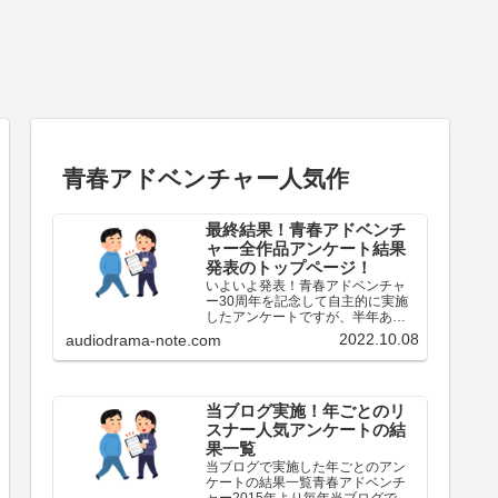
青春アドベンチャー人気作
最終結果！青春アドベンチ
ャー全作品アンケート結果
発表のトップページ！
いよいよ発表！青春アドベンチャ
ー30周年を記念して自主的に実施
したアンケートですが、半年あっ
た投票期間も遂に終わりましたの
2022.10.08
audiodrama-note.com
で、今後、順次最終結果を発表し
ていきます。なんと最終的に261名
の方にご回答いただきました。あ
りがとうございますとしか…
当ブログ実施！年ごとのリ
スナー人気アンケートの結
果一覧
当ブログで実施した年ごとのアン
ケートの結果一覧青春アドベンチ