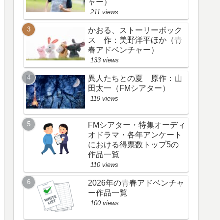
ャー）
211 views
かおる、ストーリーボック
ス 作：美野洋平ほか（青
春アドベンチャー）
133 views
異人たちとの夏 原作：山
田太一（FMシアター）
119 views
FMシアター・特集オーディ
オドラマ・各年アンケート
における得票数トップ5の
作品一覧
110 views
2026年の青春アドベンチャ
ー作品一覧
100 views