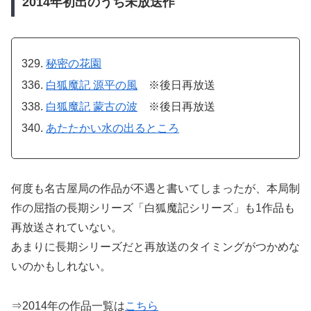
2014年初出のうち未放送作
秘密の花園
白狐魔記 源平の風
※後日再放送
白狐魔記 蒙古の波
※後日再放送
あたたかい水の出るところ
何度も名古屋局の作品が不遇と書いてしまったが、本局制
作の屈指の長期シリーズ「白狐魔記シリーズ」も1作品も
再放送されていない。
あまりに長期シリーズだと再放送のタイミングがつかめな
いのかもしれない。
⇒2014年の作品一覧は
こちら