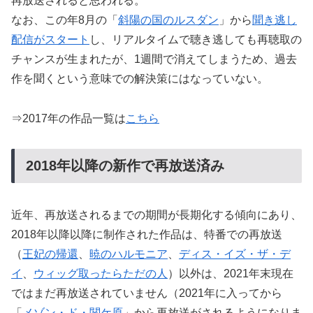
再放送されると思われる。
なお、この年8月の「
斜陽の国のルスダン
」から
聞き逃し
配信がスタート
し、リアルタイムで聴き逃しても再聴取の
チャンスが生まれたが、1週間で消えてしまうため、過去
作を聞くという意味での解決策にはなっていない。
⇒2017年の作品一覧は
こちら
2018年以降の新作で再放送済み
近年、再放送されるまでの期間が長期化する傾向にあり、
2018年以降以降に制作された作品は、特番での再放送
（
王妃の帰還
、
暁のハルモニア
、
ディス・イズ・ザ・デ
イ
、
ウィッグ取ったらただの人
）以外は、2021年末現在
ではまだ再放送されていません（2021年に入ってから
「
メゾン・ド・関ケ原
」から再放送がされるようになりま