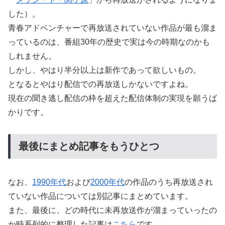
した）。
青春アドベンチャーで再放送されていない作品が最も溜ま
っているのは、番組30年の歴史で実は今の時期なのかも
しれません。
しかし、やはり半分以上は新作であって欲しいもの。
となるとやはり配信での再放送しかないですよね。
現在の聞き逃し配信の枠を超えた配信体制の実現を願うば
かりです。
最後にまとめ記事をもうひとつ
なお、
1990年代
および
2000年代
の作品のうち再放送され
ていない作品については別記事にまとめています。
また、最後に、どの時代に未再放送作が溜まっていったの
か時系列的に整理した記事は
こちら
です。