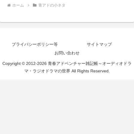
ホーム
青アドの小ネタ
プライバシーポリシー等
サイトマップ
お問い合わせ
Copyright © 2012-2026 青春アドベンチャー雑記帳～オーディオドラ
マ・ラジオドラマの世界 All Rights Reserved.