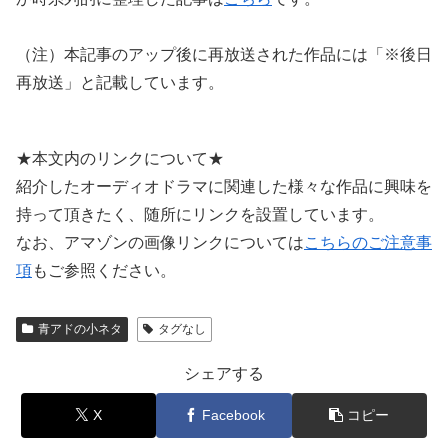
（注）本記事のアップ後に再放送された作品には「※後日
再放送」と記載しています。
★本文内のリンクについて★
紹介したオーディオドラマに関連した様々な作品に興味を
持って頂きたく、随所にリンクを設置しています。
なお、アマゾンの画像リンクについては
こちらのご注意事
項
もご参照ください。
青アドの小ネタ
タグなし
シェアする
X
Facebook
コピー