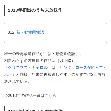
2013年初出のうち未放送作
新・動物園物語
唯一の未再放送作品が「新・動物園物語」。
相変わらず名古屋局の作品…（以下略）。
「
クリスマス・キャロル
」は「
サンタクロースが歌ってく
れた
」と同様、年末に再放送しやすいのかすでに2回再放
送されている。
⇒2013年の作品一覧は
こちら