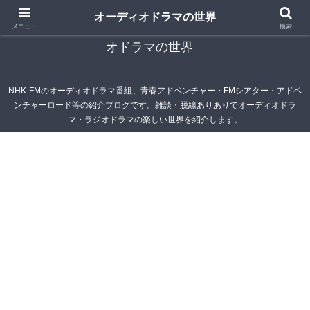
オーディオドラマの世界
青春アドベンチャー雑記帳～オーディオドラマ・ラジ
メニュー
検索
オドラマの世界
NHK-FMのオーディオドラマ番組、青春アドベンチャー・FMシアター・アドベ
ンチャーロード等の紹介ブログです。雑談・脱線ありありでオーディオドラ
マ・ラジオドラマの楽しい世界を紹介します。