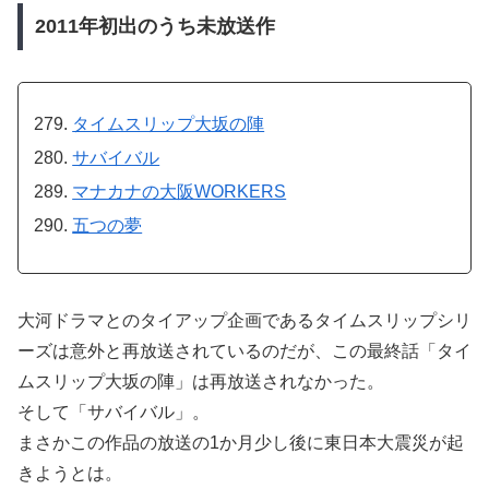
2011年初出のうち未放送作
タイムスリップ大坂の陣
サバイバル
マナカナの大阪WORKERS
五つの夢
大河ドラマとのタイアップ企画であるタイムスリップシリ
ーズは意外と再放送されているのだが、この最終話「タイ
ムスリップ大坂の陣」は再放送されなかった。
そして「サバイバル」。
まさかこの作品の放送の1か月少し後に東日本大震災が起
きようとは。